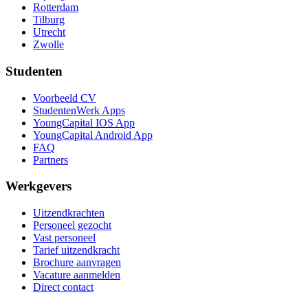
Rotterdam
Tilburg
Utrecht
Zwolle
Studenten
Voorbeeld CV
StudentenWerk Apps
YoungCapital IOS App
YoungCapital Android App
FAQ
Partners
Werkgevers
Uitzendkrachten
Personeel gezocht
Vast personeel
Tarief uitzendkracht
Brochure aanvragen
Vacature aanmelden
Direct contact