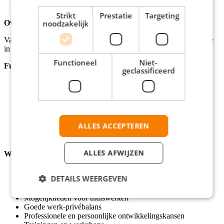
vraagbaak voor collega’s.
Strikt
Prestatie
Targeting
Over het bedrijf
noodzakelijk
Vanuit USG Legal kom je te werken bij een uitvoeringsorganisatie
in Almere.
Functioneel
Niet-
Functie eisen
geclassificeerd
HBO/WO werk- en denkniveau in juridische richting.
Minimaal 1 jaar relevante werkervaring in vergelijkbare
functie.
Kennis van de Algemene Wet Bestuursrecht (AWB).
Ervaring met gesprekstechnieken bij weerstand en emoties.
ALLES ACCEPTEREN
Analytisch vermogen en sterke communicatieve
vaardigheden.
ALLES AFWIJZEN
Wat we je bieden
Salaris tussen de €3400,- en €3600,- per maand
DETAILS WEERGEVEN
Reiskostenvergoeding
Flexibele werktijden
Mogelijkheden voor thuiswerken
Goede werk-privébalans
Professionele en persoonlijke ontwikkelingskansen