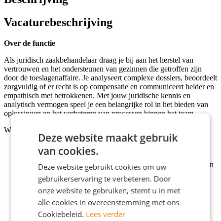
Vacaturebeschrijving
Over de functie
Als juridisch zaakbehandelaar draag je bij aan het herstel van
vertrouwen en het ondersteunen van gezinnen die getroffen zijn
door de toeslagenaffaire. Je analyseert complexe dossiers, beoordeelt
zorgvuldig of er recht is op compensatie en communiceert helder en
empathisch met betrokkenen. Met jouw juridische kennis en
analytisch vermogen speel je een belangrijke rol in het bieden van
oplossingen en het verbeteren van processen binnen het team.
Wat je gaat doen:
Deze website maakt gebruik
Analyse: grondig onderzoeken van dossiers en beoordelen
van cookies.
van recht op compensatie;
Communicatie: opstellen en verzenden van beschikkingen en
Deze website gebruikt cookies om uw
brieven naar betrokkenen;
gebruikerservaring te verbeteren. Door
Informatievoorziening: verstrekken van duidelijke en
onze website te gebruiken, stemt u in met
toegankelijke informatie aan burgers en gemachtigden;
Ondersteuning: bieden van hulp en doorverwijzen naar
alle cookies in overeenstemming met ons
relevante instanties waar nodig;
Cookiebeleid.
Lees verder
Teamrol: bijdragen aan procesverbeteringen en fungeren als