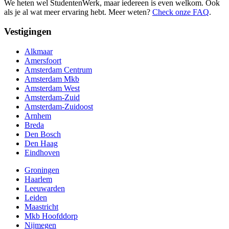
We heten wel StudentenWerk, maar iedereen is even welkom. Ook
als je al wat meer ervaring hebt. Meer weten?
Check onze FAQ
.
Vestigingen
Alkmaar
Amersfoort
Amsterdam Centrum
Amsterdam Mkb
Amsterdam West
Amsterdam-Zuid
Amsterdam-Zuidoost
Arnhem
Breda
Den Bosch
Den Haag
Eindhoven
Groningen
Haarlem
Leeuwarden
Leiden
Maastricht
Mkb Hoofddorp
Nijmegen