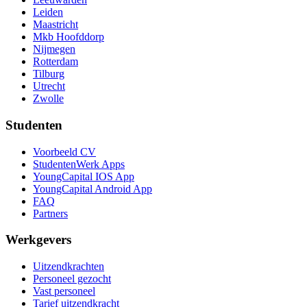
Leiden
Maastricht
Mkb Hoofddorp
Nijmegen
Rotterdam
Tilburg
Utrecht
Zwolle
Studenten
Voorbeeld CV
StudentenWerk Apps
YoungCapital IOS App
YoungCapital Android App
FAQ
Partners
Werkgevers
Uitzendkrachten
Personeel gezocht
Vast personeel
Tarief uitzendkracht