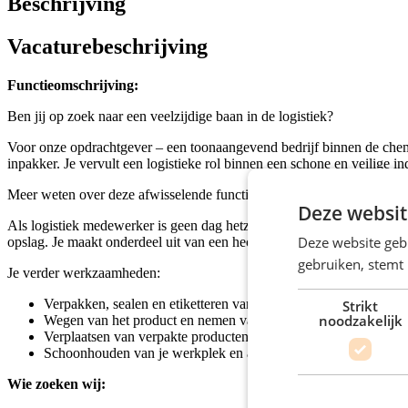
Beschrijving
Vacaturebeschrijving
Functieomschrijving:
Ben jij op zoek naar een veelzijdige baan in de logistiek?
Voor onze opdrachtgever – een toonaangevend bedrijf binnen de chemi
inpakker. Je vervult een logistieke rol binnen een schone en veilige
Meer weten over deze afwisselende functie? Lees dan snel verder!
Deze websit
Als logistiek medewerker is geen dag hetzelfde. Het ene moment ben j
Deze website geb
opslag. Je maakt onderdeel uit van een hecht team en werkt in een 2-
gebruiken, stemt
Je verder werkzaamheden:
Verpakken, sealen en etiketteren van gereed product in big bag
Strikt
noodzakelijk
Wegen van het product en nemen van monsters voor kwaliteitsc
Verplaatsen van verpakte producten naar de opslag met een hef
Schoonhouden van je werkplek en afstemmen met collega’s ove
Wie zoeken wij: