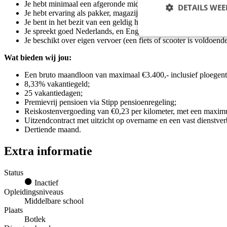
Je hebt minimaal een afgeronde middelbare schoolopleiding;
DETAILS WE
Je hebt ervaring als pakker, magazijnmedewerker of heftruckch
Je bent in het bezit van een geldig heftruckcertificaat en VCA, o
Je spreekt goed Nederlands, en Engels is een pré;
Je beschikt over eigen vervoer (een fiets of scooter is voldoend
Wat bieden wij jou:
Een bruto maandloon van maximaal €3.400,- inclusief ploegento
8,33% vakantiegeld;
25 vakantiedagen;
Premievrij pensioen via Stipp pensioenregeling;
Reiskostenvergoeding van €0,23 per kilometer, met een maxim
Uitzendcontract met uitzicht op overname en een vast dienstve
Dertiende maand.
Extra informatie
Status
Inactief
Opleidingsniveaus
Middelbare school
Plaats
Botlek