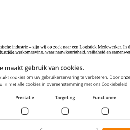
sche industrie – zijn wij op zoek naar een Logistiek Medewerker. In d
 industriële werkomgeving, waar nauwkeurigheid, veiligheid en samenwer
e maakt gebruik van cookies.
e bezig met het zorgvuldig verpakken en etiketteren van producten, het
ruikt cookies om uw gebruikerservaring te verbeteren. Door onze
ploegendienst. Dankzij jouw verantwoordelijkheidsgevoel en oog voor de
 u in met alle cookies in overeenstemming met ons Cookiebeleid.
s (1000 kg) en drums (250 kg).
Prestatie
Targeting
Functioneel
ontrole.
truck.
r planning en bijzonderheden.