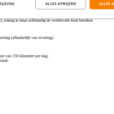
ERGEVEN
ALLES AFWIJZEN
ALLES 
auffeur;
f bereid dit te halen;
e), zolang je maar zelfstandig de werklocatie kunt bereiken
eslag (afhankelijk van ervaring);
um van 150 kilometer per dag;
rband;