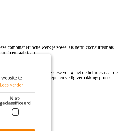
eze combinatiefunctie werk je zowel als heftruckchauffeur als
king centraal staan.
 andere moment verplaats je deze veilig met de heftruck naar de
 website te
tail draag je bij aan een soepel en veilig verpakkingsproces.
Lees verder
Niet-
geclassificeerd