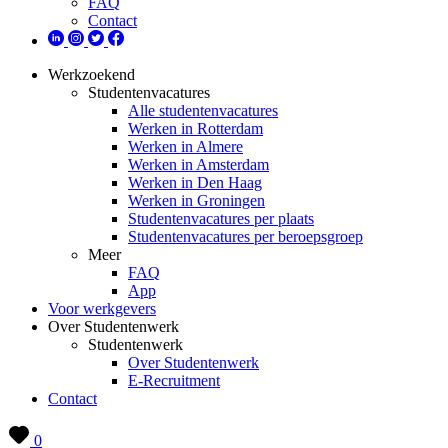
FAQ
Contact
Werkzoekend
Studentenvacatures
Alle studentenvacatures
Werken in Rotterdam
Werken in Almere
Werken in Amsterdam
Werken in Den Haag
Werken in Groningen
Studentenvacatures per plaats
Studentenvacatures per beroepsgroep
Meer
FAQ
App
Voor werkgevers
Over Studentenwerk
Studentenwerk
Over Studentenwerk
E-Recruitment
Contact
0