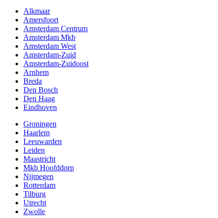
Alkmaar
Amersfoort
Amsterdam Centrum
Amsterdam Mkb
Amsterdam West
Amsterdam-Zuid
Amsterdam-Zuidoost
Arnhem
Breda
Den Bosch
Den Haag
Eindhoven
Groningen
Haarlem
Leeuwarden
Leiden
Maastricht
Mkb Hoofddorp
Nijmegen
Rotterdam
Tilburg
Utrecht
Zwolle