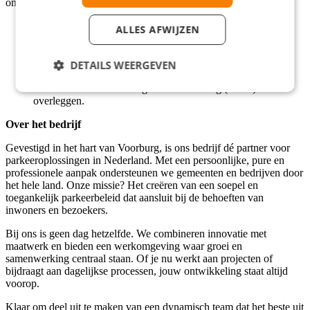
omgeving.
Minimaal MBO werk- en denkniveau.
ALLES AFWIJZEN
Uitstekende beheersing van de Nederlandse taal.
Ervaring met administratief en nauwkeurig werken.
Beschikbaar voor minimaal 24 uur per week, inclusief
DETAILS WEERGEVEN
zaterdag.
In staat om een Verklaring Omtrent Gedrag (VOG) te
overleggen.
Over het bedrijf
Gevestigd in het hart van Voorburg, is ons bedrijf dé partner voor
parkeeroplossingen in Nederland. Met een persoonlijke, pure en
professionele aanpak ondersteunen we gemeenten en bedrijven door
het hele land. Onze missie? Het creëren van een soepel en
toegankelijk parkeerbeleid dat aansluit bij de behoeften van
inwoners en bezoekers.
Bij ons is geen dag hetzelfde. We combineren innovatie met
maatwerk en bieden een werkomgeving waar groei en
samenwerking centraal staan. Of je nu werkt aan projecten of
bijdraagt aan dagelijkse processen, jouw ontwikkeling staat altijd
voorop.
Klaar om deel uit te maken van een dynamisch team dat het beste uit