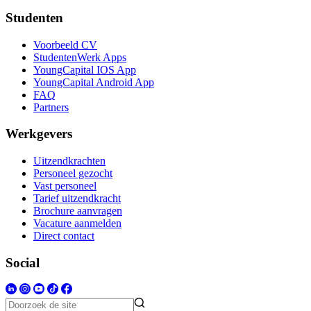
Studenten
Voorbeeld CV
StudentenWerk Apps
YoungCapital IOS App
YoungCapital Android App
FAQ
Partners
Werkgevers
Uitzendkrachten
Personeel gezocht
Vast personeel
Tarief uitzendkracht
Brochure aanvragen
Vacature aanmelden
Direct contact
Social