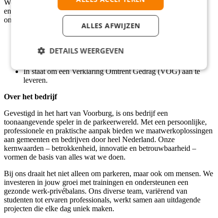
We zoeken een klantgerichte en nauwkeurige professional die
energie haalt uit het ondersteunen van anderen in een dynamische
omgeving.
ALLES AFWIJZEN
Minimaal MBO werk- en denkniveau.
Uitstekende beheersing van de Nederlandse taal.
DETAILS WEERGEVEN
Nauwkeurig en efficiënt in administratieve processen.
Beschikbaar voor minimaal 24 uur per week.
In staat om een Verklaring Omtrent Gedrag (VOG) aan te
leveren.
Over het bedrijf
Gevestigd in het hart van Voorburg, is ons bedrijf een
toonaangevende speler in de parkeerwereld. Met een persoonlijke,
professionele en praktische aanpak bieden we maatwerkoplossingen
aan gemeenten en bedrijven door heel Nederland. Onze
kernwaarden – betrokkenheid, innovatie en betrouwbaarheid –
vormen de basis van alles wat we doen.
Bij ons draait het niet alleen om parkeren, maar ook om mensen. We
investeren in jouw groei met trainingen en ondersteunen een
gezonde werk-privébalans. Ons diverse team, variërend van
studenten tot ervaren professionals, werkt samen aan uitdagende
projecten die elke dag uniek maken.