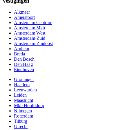
Vestigingen
Alkmaar
Amersfoort
Amsterdam Centrum
Amsterdam Mkb
Amsterdam West
Amsterdam-Zuid
Amsterdam-Zuidoost
Arnhem
Breda
Den Bosch
Den Haag
Eindhoven
Groningen
Haarlem
Leeuwarden
Leiden
Maastricht
Mkb Hoofddorp
Nijmegen
Rotterdam
Tilburg
Utrecht