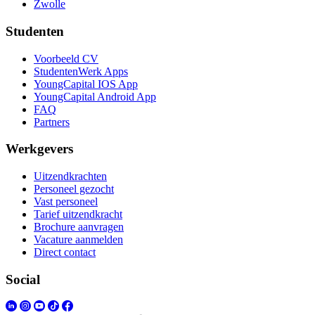
Zwolle
Studenten
Voorbeeld CV
StudentenWerk Apps
YoungCapital IOS App
YoungCapital Android App
FAQ
Partners
Werkgevers
Uitzendkrachten
Personeel gezocht
Vast personeel
Tarief uitzendkracht
Brochure aanvragen
Vacature aanmelden
Direct contact
Social