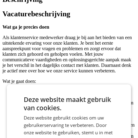
Vacaturebeschrijving
Wat ga je precies doen
Als klantenservice medewerker draag je bij aan het bieden van een
uitstekende ervaring voor onze klanten. Je bent het eerste
aanspreekpunt voor vragen en problemen en zorgt ervoor dat
klanten zich gehoord en geholpen voelen. Met jouw
communicatieve vaardigheden en oplossingsgerichte aanpak maak
je het verschil in het dagelijks contact met klanten. Daarnaast denk
je actief mee over hoe we onze service kunnen verbeteren.
Wat je gaat doen:
Vragen beantwoorden: via telefoon, e-mail en chat help je
klanten met uiteenlopende vragen;
Deze website maakt gebruik
Oplossen van klachten: je zorgt ervoor dat problemen snel en
van cookies.
netjes worden afgehandeld;
Signaleren van terugkerende issues: je brengt herhalende
Deze website gebruikt cookies om uw
problemen onder de aandacht van je team;
gebruikerservaring te verbeteren. Door
Verbeteringen aandragen: je denkt mee over hoe processen en
klanttevredenheid verder kunnen worden geoptimaliseerd;
onze website te gebruiken, stemt u in met
Werken met systemen: je maakt gebruik van diverse tools om