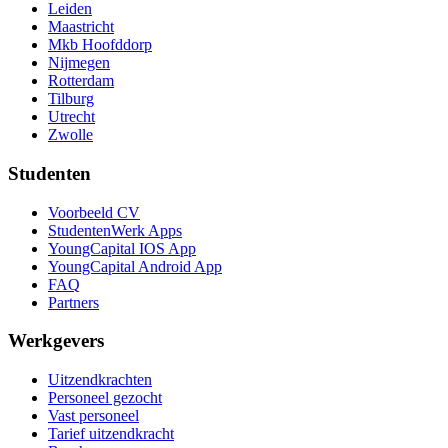
Leiden
Maastricht
Mkb Hoofddorp
Nijmegen
Rotterdam
Tilburg
Utrecht
Zwolle
Studenten
Voorbeeld CV
StudentenWerk Apps
YoungCapital IOS App
YoungCapital Android App
FAQ
Partners
Werkgevers
Uitzendkrachten
Personeel gezocht
Vast personeel
Tarief uitzendkracht