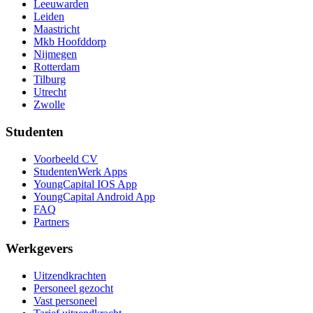
Leeuwarden
Leiden
Maastricht
Mkb Hoofddorp
Nijmegen
Rotterdam
Tilburg
Utrecht
Zwolle
Studenten
Voorbeeld CV
StudentenWerk Apps
YoungCapital IOS App
YoungCapital Android App
FAQ
Partners
Werkgevers
Uitzendkrachten
Personeel gezocht
Vast personeel