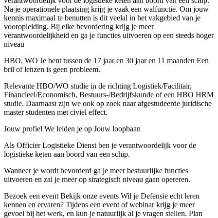
verantwoordelijk voor de logistieke keten aan boord van een schip.
Na je operationele plaatsing krijg je vaak een walfunctie. Om jouw
kennis maximaal te benutten is dit veelal in het vakgebied van je
vooropleiding. Bij elke bevordering krijg je meer
verantwoordelijkheid en ga je functies uitvoeren op een steeds hoger
niveau
HBO, WO Je bent tussen de 17 jaar en 30 jaar en 11 maanden Een
bril of lenzen is geen probleem.
Relevante HBO/WO studie in de richting Logistiek/Facilitair,
Financieel/Economisch, Bestuurs-/Bedrijfskunde of een HBO HRM
studie. Daarnaast zijn we ook op zoek naar afgestudeerde juridische
master studenten met civiel effect.
Jouw profiel We leiden je op Jouw loopbaan
Als Officier Logistieke Dienst ben je verantwoordelijk voor de
logistieke keten aan boord van een schip.
Wanneer je wordt bevorderd ga je meer bestuurlijke functies
uitvoeren en zal je meer op strategisch niveau gaan opereren.
Bezoek een event Bekijk onze events Wil je Defensie echt leren
kennen en ervaren? Tijdens een event of webinar krijg je meer
gevoel bij het werk, en kun je natuurlijk al je vragen stellen. Plan