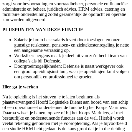
zorgt voor bevoorrading en voorraadbeheer, personele en financiële
administratie en beheer, juridisch advies, HRM advies, catering en
facilitaire ondersteuning zodat gezamenlijk de opdracht en operatie
kan worden uitgevoerd.
PLUSPUNTEN VAN DEZE FUNCTIE
Salaris: je bruto basissalaris levert door toeslagen en onze
gunstige reiskosten, pensioen- en ziektekostenregeling je netto
een aangename verrassing op.
Werksfeer: nergens maak je deel uit van zo’n hecht team van
collega’s als bij Defensie.
Doorgroeimogelijkheden: Defensie is naast werkgever ook
een groot opleidingsinstituut, waar je opleidingen kunt volgen
om persoonlijk en professioneel te groeien.
Hier ga je werken
Na je opleiding is het streven je te laten beginnen als
plaatsvervangend Hoofd Logistieke Dienst aan boord van een schip
of een operationeel ondersteunende functie bij het Korps Mariniers.
Daarna wissel je banen, op zee of bij het Korps Mariniers, af met
bestuurlijke en ondersteunende functies aan de wal. Hierbij wordt
veelal rekening gehouden met je vooropleiding. Als je bijvoorbeeld
een studie HRM hebt gedaan is de kans groot dat je in die richting