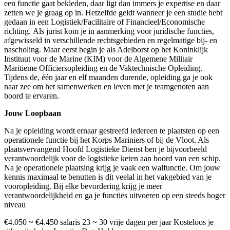
een functie gaat bekleden, daar ligt dan immers je expertise en daar
zetten we je graag op in. Hetzelfde geldt wanneer je een studie hebt
gedaan in een Logistiek/Facilitaire of Financieel/Economische
richting. Als jurist kom je in aanmerking voor juridische functies,
afgewisseld in verschillende rechtsgebieden en regelmatige bij- en
nascholing. Maar eerst begin je als Adelborst op het Koninklijk
Instituut voor de Marine (KIM) voor de Algemene Militair
Maritieme Officiersopleiding en de Vaktechnische Opleiding.
Tijdens de, één jaar en elf maanden durende, opleiding ga je ook
naar zee om het samenwerken en leven met je teamgenoten aan
boord te ervaren.
Jouw Loopbaan
Na je opleiding wordt ernaar gestreefd iedereen te plaatsten op een
operationele functie bij het Korps Mariniers of bij de Vloot. Als
plaatsvervangend Hoofd Logistieke Dienst ben je bijvoorbeeld
verantwoordelijk voor de logistieke keten aan boord van een schip.
Na je operationele plaatsing krijg je vaak een walfunctie. Om jouw
kennis maximaal te benutten is dit veelal in het vakgebied van je
vooropleiding. Bij elke bevordering krijg je meer
verantwoordelijkheid en ga je functies uitvoeren op een steeds hoger
niveau
€4.050 ~ €4.450 salaris 23 ~ 30 vrije dagen per jaar Kosteloos je