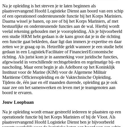
Na je opleiding is het streven je te laten beginnen als
plaatsvervangend Hoofd Logistieke Dienst aan boord van een schip
of een operationeel ondersteunende functie bij het Korps Mariniers.
Daarna wissel je banen, op zee of bij het Korps Mariniers, af met
bestuurlijke en ondersteunende functies aan de wal. Hierbij wordt
veelal rekening gehouden met je vooropleiding. Als je bijvoorbeeld
een studie HRM hebt gedaan is de kans groot dat je in die richting
een functie gaat bekleden, daar ligt dan immers je expertise en daar
zetten we je graag op in. Hetzelfde geldt wanneer je een studie hebt
gedaan in een Logistiek/Facilitaire of Financieel/Economische
richting. Als jurist kom je in aanmerking voor juridische functies,
afgewisseld in verschillende rechtsgebieden en regelmatige bij- en
nascholing. Maar eerst begin je als Adelborst op het Koninklijk
Instituut voor de Marine (KIM) voor de Algemene Militair
Maritieme Officiersopleiding en de Vaktechnische Opleiding.
Tijdens de, één jaar en elf maanden durende, opleiding ga je ook
naar zee om het samenwerken en leven met je teamgenoten aan
boord te ervaren.
Jouw Loopbaan
Na je opleiding wordt ernaar gestreefd iedereen te plaatsten op een
operationele functie bij het Korps Mariniers of bij de Vloot. Als
plaatsvervangend Hoofd Logistieke Dienst ben je bijvoorbeeld