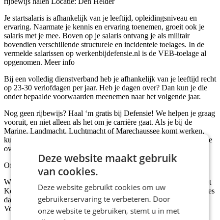
rijbewijs halen Locatie: Den Helder
Je startsalaris is afhankelijk van je leeftijd, opleidingsniveau en
ervaring. Naarmate je kennis en ervaring toenemen, groeit ook je
salaris met je mee. Boven op je salaris ontvang je als militair
bovendien verschillende structurele en incidentele toelages. In de
vermelde salarissen op werkenbijdefensie.nl is de VEB-toelage al
opgenomen. Meer info
Bij een volledig dienstverband heb je afhankelijk van je leeftijd recht
op 23-30 verlofdagen per jaar. Heb je dagen over? Dan kun je die
onder bepaalde voorwaarden meenemen naar het volgende jaar.
Nog geen rijbewijs? Haal ‘m gratis bij Defensie! We helpen je graag
vooruit, en niet alleen als het om je carrière gaat. Als je bij de
Marine, Landmacht, Luchtmacht of Marechaussee komt werken,
kun je daarom op onze kosten je rijbewijs B halen. Meer informatie
over rijbewijs bij Defensie.
Deze website maakt gebruik
Officier Logistieke Dienst (HBO/WO)
van cookies.
Wil je leiding gaan geven aan de logistieke keten bij de vloot of het
Deze website gebruikt cookies om uw
Korps Mariniers? Waar ook ter wereld? Op zee en aan de wal? Kies
gebruikerservaring te verbeteren. Door
dan voor een carrière als Officier Logistieke Dienst bij de Marine.
Veel breder kan je horizon niet worden!
onze website te gebruiken, stemt u in met