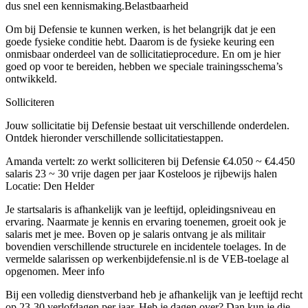
dus snel een kennismaking.Belastbaarheid
Om bij Defensie te kunnen werken, is het belangrijk dat je een
goede fysieke conditie hebt. Daarom is de fysieke keuring een
onmisbaar onderdeel van de sollicitatieprocedure. En om je hier
goed op voor te bereiden, hebben we speciale trainingsschema’s
ontwikkeld.
Solliciteren
Jouw sollicitatie bij Defensie bestaat uit verschillende onderdelen.
Ontdek hieronder verschillende sollicitatiestappen.
Amanda vertelt: zo werkt solliciteren bij Defensie €4.050 ~ €4.450
salaris 23 ~ 30 vrije dagen per jaar Kosteloos je rijbewijs halen
Locatie: Den Helder
Je startsalaris is afhankelijk van je leeftijd, opleidingsniveau en
ervaring. Naarmate je kennis en ervaring toenemen, groeit ook je
salaris met je mee. Boven op je salaris ontvang je als militair
bovendien verschillende structurele en incidentele toelages. In de
vermelde salarissen op werkenbijdefensie.nl is de VEB-toelage al
opgenomen. Meer info
Bij een volledig dienstverband heb je afhankelijk van je leeftijd recht
op 23-30 verlofdagen per jaar. Heb je dagen over? Dan kun je die