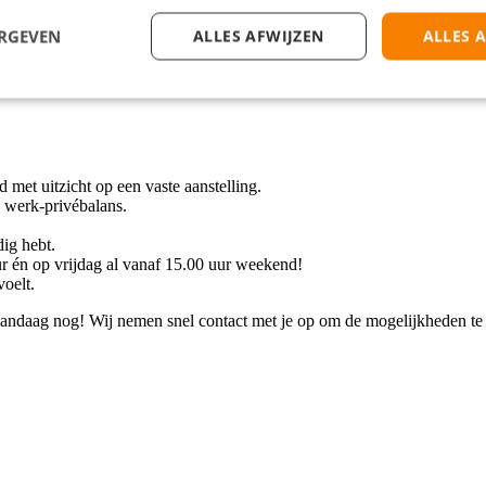
ERGEVEN
ALLES AFWIJZEN
ALLES 
d met uitzicht op een vaste aanstelling.
e werk-privébalans.
dig hebt.
 én op vrijdag al vanaf 15.00 uur weekend!
voelt.
 vandaag nog! Wij nemen snel contact met je op om de mogelijkheden te