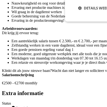
Nauwkeurigheid en oog voor detail zijn nodig in dit werk
Ervaring met productie machines is een vereiste
DETAILS WE
Wil graag in de dagdienst werken
Goede beheersing van de Nederlandse of Engelse taal
Ervaring in de productieomgeving!
Arbeidsvoorwaarden:
Dit krijg jij ervoor terug:
Een aantrekkelijk salaris tussen € 2.500,- en € 2.700,- per maan
Zelfstandig werken in een vaste dagdienst, ideaal voor een fijn
Een goede pensioen regeling vanaf dag 1
Een moderne, goed uitgeruste werkplek met alle tools die je no
Werkdagen van maandag t/m donderdag van 07.30 tot 16.15 uur
Een relaxte en stressvrije werkomgeving waar je je direct thuis 
Klinkt dit als jouw nieuwe baan?Wacht dan niet langer en solliciteer
Salarisomschrijving
€2500 - €2700 monthly
Extra informatie
Status