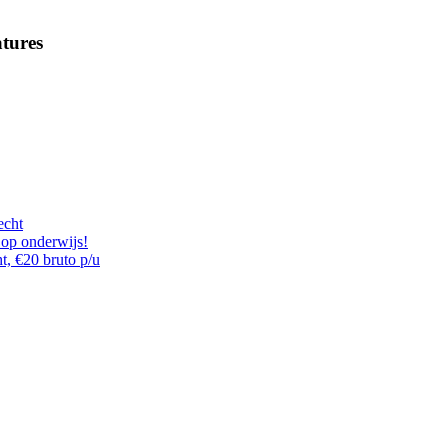
tures
echt
 op onderwijs!
t, €20 bruto p/u