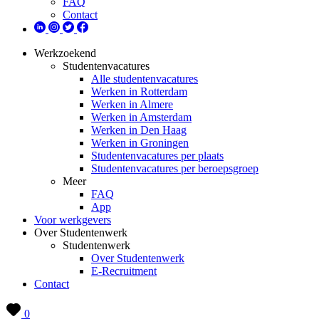
FAQ
Contact
Werkzoekend
Studentenvacatures
Alle studentenvacatures
Werken in Rotterdam
Werken in Almere
Werken in Amsterdam
Werken in Den Haag
Werken in Groningen
Studentenvacatures per plaats
Studentenvacatures per beroepsgroep
Meer
FAQ
App
Voor werkgevers
Over Studentenwerk
Studentenwerk
Over Studentenwerk
E-Recruitment
Contact
0