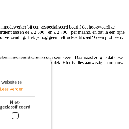
ijnmedewerker bij een gespecialiseerd bedrijf dat hoogwaardige
rdient tussen de € 2.500,- en € 2.700,- per maand, en dat in een fijne
oor verzending. Heb je nog geen heftruckcertificaat? Geen probleem,
ducten nauwkeurig worden geassembleerd. Daarnaast zorg je dat deze
derne en goed ingerichte werkplek. Hier is alles aanwezig is om jouw
 website te
Lees verder
Niet-
geclassificeerd
zijn enkele functie-eisen: