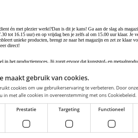
ient én met plezier werkt?Dan is dit je kans! Ga aan de slag als magaz
0 tot 16.15 uur) en op vrijdag ben je zelfs al om 15.00 uur klaar. Je ve
leert unieke producten, brengt ze naar het magazijn en zet ze klaar v
eer direct!
 in het productieproces. Jij zorgt ervoor dat kunststof- en metaalpro
apijten precies op maat volgens de afgegeven maten. Je werkt op een mo
e maakt gebruik van cookies.
aliteit.
ruikt cookies om uw gebruikerservaring te verbeteren. Door onze
kzaamheden.
 u in met alle cookies in overeenstemming met ons Cookiebeleid.
ckcertificaat via ons te halen.
ucten in een professioneel team.
Prestatie
Targeting
Functioneel
e echt het verschil maakt!
 de luchtvaartsector, zijn bepaalde kwaliteiten van groot belang. Hier 