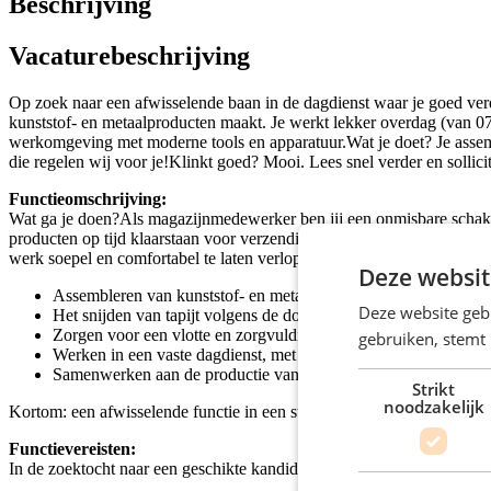
Beschrijving
Vacaturebeschrijving
Op zoek naar een afwisselende baan in de dagdienst waar je goed verd
kunststof- en metaalproducten maakt. Je werkt lekker overdag (van 07.3
werkomgeving met moderne tools en apparatuur.Wat je doet? Je assemb
die regelen wij voor je!Klinkt goed? Mooi. Lees snel verder en sollicit
Functieomschrijving:
Wat ga je doen?Als magazijnmedewerker ben jij een onmisbare schakel
producten op tijd klaarstaan voor verzending. Daarnaast snij jij de t
werk soepel en comfortabel te laten verlopen.Jouw taken op een rij:
Deze websit
Assembleren van kunststof- en metaalproducten met oog voor kw
Deze website geb
Het snijden van tapijt volgens de doorgegeven maten
Zorgen voor een vlotte en zorgvuldige afhandeling van je wer
gebruiken, stemt
Werken in een vaste dagdienst, met de mogelijkheid om je heftru
Samenwerken aan de productie van hoogwaardige maatwerkprod
Strikt
noodzakelijk
Kortom: een afwisselende functie in een stabiele werkomgeving waar j
Functievereisten:
In de zoektocht naar een geschikte kandidaat als magazijnmedewerker in