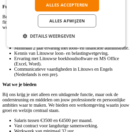
ALLES ACCEPTEREN
Functie eisen
Ben jij een nauwkeurige professional met ervaring in loon- en
ALLES AFWIJZEN
financiële administratie? Wij zoeken iemand die zelfstandig kan
werken en bekend is met de Litouwse regelgeving.
DETAILS WEERGEVEN
Afgeronde financiële of administratieve opleiding op
MBO+/HBO-niveau.
Minimaal 2 jaar ervaring met loon- en financiële administratie.
Kennis van Litouwse loon- en belastingwetgeving.
Ervaring met Litouwse boekhoudsoftware en MS Office
(Excel, Word).
Communicatieve vaardigheden in Litouws en Engels
(Nederlands is een pre).
Wat we je bieden
Bij ons krijg je niet alleen een uitdagende functie, maar ook de
ondersteuning en middelen om jouw professionele en persoonlijke
ambities waar te maken. We bieden een werkomgeving waarin jouw
groei en welzijn centraal staan.
Salaris tussen €3500 en €4500 per maand.
Vast contract voor langdurige samenwerking.
Werkweek van minimaal 32 uur.