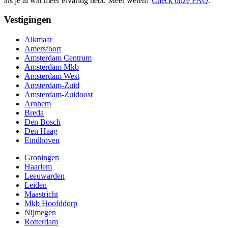
als je al wat meer ervaring hebt. Meer weten?
Check onze FAQ
.
Vestigingen
Alkmaar
Amersfoort
Amsterdam Centrum
Amsterdam Mkb
Amsterdam West
Amsterdam-Zuid
Amsterdam-Zuidoost
Arnhem
Breda
Den Bosch
Den Haag
Eindhoven
Groningen
Haarlem
Leeuwarden
Leiden
Maastricht
Mkb Hoofddorp
Nijmegen
Rotterdam