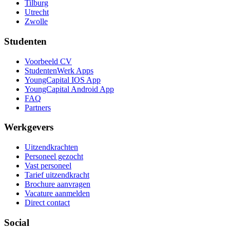
Tilburg
Utrecht
Zwolle
Studenten
Voorbeeld CV
StudentenWerk Apps
YoungCapital IOS App
YoungCapital Android App
FAQ
Partners
Werkgevers
Uitzendkrachten
Personeel gezocht
Vast personeel
Tarief uitzendkracht
Brochure aanvragen
Vacature aanmelden
Direct contact
Social