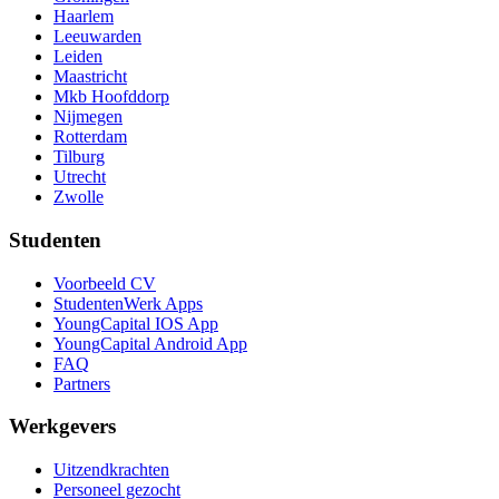
Haarlem
Leeuwarden
Leiden
Maastricht
Mkb Hoofddorp
Nijmegen
Rotterdam
Tilburg
Utrecht
Zwolle
Studenten
Voorbeeld CV
StudentenWerk Apps
YoungCapital IOS App
YoungCapital Android App
FAQ
Partners
Werkgevers
Uitzendkrachten
Personeel gezocht