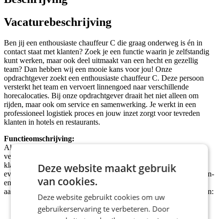
Vacaturebeschrijving
Ben jij een enthousiaste chauffeur C die graag onderweg is én in
contact staat met klanten? Zoek je een functie waarin je zelfstandig
kunt werken, maar ook deel uitmaakt van een hecht en gezellig
team? Dan hebben wij een mooie kans voor jou! Onze
opdrachtgever zoekt een enthousiaste chauffeur C. Deze persoon
versterkt het team en vervoert linnengoed naar verschillende
horecalocaties. Bij onze opdrachtgever draait het niet alleen om
rijden, maar ook om service en samenwerking. Je werkt in een
professioneel logistiek proces en jouw inzet zorgt voor tevreden
klanten in hotels en restaurants.
Functieomschrijving:
Als chauffeur C ben jij het visitekaartje van de organisatie. Je
vervoert schoon linnengoed vanuit de locatie naar uiteenlopende
klanten in de horecabranche, zoals hotels, restaurants en
Deze website maakt gebruik
eventlocaties. Daarbij werk je met rolcontainers die je zelfstandig in-
van cookies.
en uitlaadt bij klanten. Je levert alles netjes en op tijd af, met
aandacht voor kwaliteit en klanttevredenheid. Je belangrijkste taken:
Deze website gebruikt cookies om uw
Distributie van linnengoed naar klanten binnen jouw
gebruikerservaring te verbeteren. Door
routegebied;