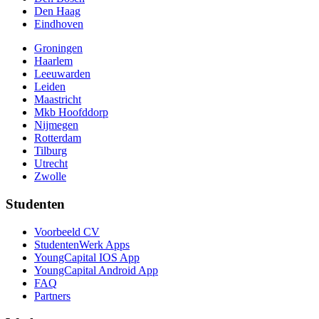
Den Haag
Eindhoven
Groningen
Haarlem
Leeuwarden
Leiden
Maastricht
Mkb Hoofddorp
Nijmegen
Rotterdam
Tilburg
Utrecht
Zwolle
Studenten
Voorbeeld CV
StudentenWerk Apps
YoungCapital IOS App
YoungCapital Android App
FAQ
Partners