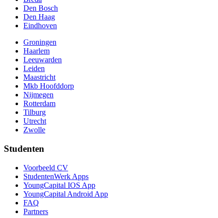
Den Bosch
Den Haag
Eindhoven
Groningen
Haarlem
Leeuwarden
Leiden
Maastricht
Mkb Hoofddorp
Nijmegen
Rotterdam
Tilburg
Utrecht
Zwolle
Studenten
Voorbeeld CV
StudentenWerk Apps
YoungCapital IOS App
YoungCapital Android App
FAQ
Partners