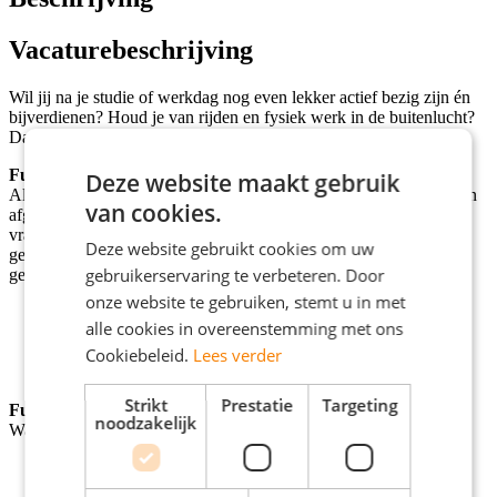
Vacaturebeschrijving
Wil jij na je studie of werkdag nog even lekker actief bezig zijn én
bijverdienen? Houd je van rijden en fysiek werk in de buitenlucht?
Dan is dit dé ideale bijbaan voor jou!
Functieomschrijving:
Deze website maakt gebruik
Als stortmedewerker werk je doordeweeks in de avonduren op een
van cookies.
afgesloten en overzichtelijk terrein. Jij zorgt ervoor dat
vrachtwagens geleegd worden en weer netjes op hun plek worden
Deze website gebruikt cookies om uw
gezet. Geen files, geen stress – gewoon aanpakken met een klein,
gebruikerservaring te verbeteren. Door
gezellig team.
onze website te gebruiken, stemt u in met
Werktijden: van 18:30 tot ongeveer 20:30 uur
alle cookies in overeenstemming met ons
Je stort de lading van de vrachtwagens
Je rijdt en verplaatst de wagens op het terrein
Cookiebeleid.
Lees verder
Alles gebeurt veilig en onder begeleiding
Strikt
Prestatie
Targeting
Functievereisten:
noodzakelijk
Wat vragen wij van jou?
Je bent doordeweeks beschikbaar in de avonduren
Je hebt een geldig rijbewijs B