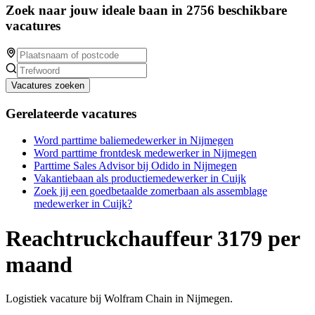
Zoek naar jouw ideale baan in 2756 beschikbare
vacatures
Vacatures zoeken
Gerelateerde vacatures
Word parttime baliemedewerker in Nijmegen
Word parttime frontdesk medewerker in Nijmegen
Parttime Sales Advisor bij Odido in Nijmegen
Vakantiebaan als productiemedewerker in Cuijk
Zoek jij een goedbetaalde zomerbaan als assemblage
medewerker in Cuijk?
Reachtruckchauffeur 3179 per
maand
Logistiek vacature bij Wolfram Chain in Nijmegen.