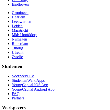
Eindhoven
Groningen
Haarlem
Leeuwarden
Leiden
Maastricht
Mkb Hoofddorp
Nijmegen
Rotterdam
Tilburg
Utrecht
Zwolle
Studenten
Voorbeeld CV
StudentenWerk Apps
YoungCapital IOS App
YoungCapital Android App
FAQ
Partners
Werkgevers