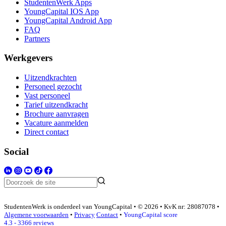
StudentenWerk Apps
YoungCapital IOS App
YoungCapital Android App
FAQ
Partners
Werkgevers
Uitzendkrachten
Personeel gezocht
Vast personeel
Tarief uitzendkracht
Brochure aanvragen
Vacature aanmelden
Direct contact
Social
StudentenWerk is onderdeel van YoungCapital • © 2026 • KvK nr: 28087078 •
Algemene voorwaarden
•
Privacy
Contact
•
YoungCapital score
4.3 - 3366 reviews