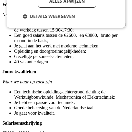
ALLES AFWIJZEN
Wat we jou bieden
Naast persoonlijk contact
DETAILS WEERGEVEN
Flexibele werktijden; je start tussen 06:30 – 08:30 en eindigt
de werkdag tussen 15:30-17:30;
Een goed salaris tussen de €2600,- en €3800,- bruto per
maand in de basis;
Je gaat aan het werk met moderne technieken;
Opleiding en doorgroeimogelijkheden;
Gezellige personeelsactiviteiten;
40 vakantie dagen.
Jouw kwaliteiten
Waar we naar op zoek zijn
Een technische opleidingsachtergrond richting de
Werktuigbouwkunde, Mechatronica of Elektrtechniek;
Je hebt een passie voor techniek;
Goede beheersing van de Nederlandse taal;
Je gaat voor kwaliteit.
Salarisomschrijving