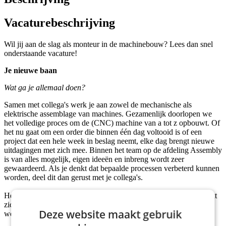
Vacaturebeschrijving
Wil jij aan de slag als monteur in de machinebouw? Lees dan snel
onderstaande vacature!
Je nieuwe baan
Wat ga je allemaal doen?
Samen met collega's werk je aan zowel de mechanische als
elektrische assemblage van machines. Gezamenlijk doorlopen we
het volledige proces om de (CNC) machine van a tot z opbouwt. Of
het nu gaat om een order die binnen één dag voltooid is of een
project dat een hele week in beslag neemt, elke dag brengt nieuwe
uitdagingen met zich mee. Binnen het team op de afdeling Assembly
is van alles mogelijk, eigen ideeën en inbreng wordt zeer
gewaardeerd. Als je denkt dat bepaalde processen verbeterd kunnen
worden, deel dit dan gerust met je collega's.
Het team waarin je terechtkomt is hardwerkend, hecht en kenmerkt
zich door een gezellige sfeer. Zowel tijdens als buiten werktijd
Deze website maakt gebruik
worden diverse leuke activiteiten georganiseerd