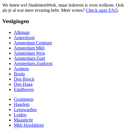
We heten wel StudentenWerk, maar iedereen is even welkom. Ook
als je al wat meer ervaring hebt. Meer weten?
Check onze FAQ
.
Vestigingen
Alkmaar
Amersfoort
Amsterdam Centrum
Amsterdam Mkb
Amsterdam West
Amsterdam-Zuid
Amsterdam-Zuidoost
Arnhem
Breda
Den Bosch
Den Haag
Eindhoven
Groningen
Haarlem
Leeuwarden
Leiden
Maastricht
Mkb Hoofddorp