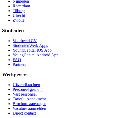
Nijmegen
Rotterdam
Tilburg
Utrecht
Zwolle
Studenten
Voorbeeld CV
StudentenWerk Apps
YoungCapital IOS App
YoungCapital Android App
FAQ
Partners
Werkgevers
Uitzendkrachten
Personeel gezocht
Vast personeel
Tarief uitzendkracht
Brochure aanvragen
Vacature aanmelden
Direct contact