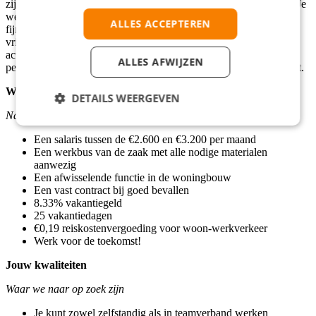
zijn en de communicatie strak verloopt. Medewerkers staan op 1. Je
werk is tenslotte een groot deel van je dagelijks leven, dus wel zo
ALLES ACCEPTEREN
fijn dat je er goed op je plek zit. Los van de gezellige
vrijdagmiddagborrels wordt er een aantal keer per jaar gave
activiteiten georganiseerd met het hele team:
ALLES AFWIJZEN
personeelsfeest/activiteit, bouwvakborrel en een eindejaar activiteit.
Wat we jou bieden
DETAILS WEERGEVEN
Naast persoonlijk contact
Een salaris tussen de €2.600 en €3.200 per maand
Een werkbus van de zaak met alle nodige materialen
aanwezig
Een afwisselende functie in de woningbouw
Een vast contract bij goed bevallen
8.33% vakantiegeld
25 vakantiedagen
€0,19 reiskostenvergoeding voor woon-werkverkeer
Werk voor de toekomst!
Jouw kwaliteiten
Waar we naar op zoek zijn
Je kunt zowel zelfstandig als in teamverband werken