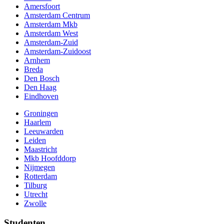
Amersfoort
Amsterdam Centrum
Amsterdam Mkb
Amsterdam West
Amsterdam-Zuid
Amsterdam-Zuidoost
Arnhem
Breda
Den Bosch
Den Haag
Eindhoven
Groningen
Haarlem
Leeuwarden
Leiden
Maastricht
Mkb Hoofddorp
Nijmegen
Rotterdam
Tilburg
Utrecht
Zwolle
Studenten