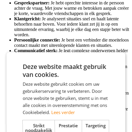
Gesprekspartner:
Je hebt oprechte interesse in de persoon
achter de vraag. Met jouw warme en betrokken aanpak creëer
je korte, waardevolle vriendschappen in elk gesprek.
Klantgericht:
Je analyseert situaties snel en haalt latente
behoeften naar boven. Voor iedere klant zet jij in op een
uitmuntende ervaring, waarbij je elke dag een stapje beter wilt
worden.
Persoonlijke connectie:
Je bent een verbinder die moeiteloos
contact maakt met uiteenlopende klanten en situaties.
Communicatief sterk:
Je legt complexe onderwerpen helder
en begrijpelijk uit, zodat klanten zich begrepen en geholpen
voelen.
Deze website maakt gebruik
Coachend:
Je kent de balans tussen informeren en adviseren
en past dit effectief toe om klanten echt verder te helpen.
van cookies.
Geduldig en overzichtelijk:
Ook bij drukte blijf jij het
overzicht bewaren en weet je prioriteiten te stellen.
Deze website gebruikt cookies om uw
Ondernemend en georganiseerd:
Je bent sterk in het
gebruikerservaring te verbeteren. Door
plannen en uitvoeren van activiteiten die klanten inspireren en
onze website te gebruiken, stemt u in met
ondersteunen, van workshops tot persoonlijke
adviesgesprekken.
alle cookies in overeenstemming met ons
Teamspeler
: Je werkt soepel samen met collega’s van andere
Cookiebeleid.
Lees verder
adviesteams en servicepunten om klanten de best mogelijke
ervaring te bieden.
Strikt
Prestatie
Targeting
noodzakelijk