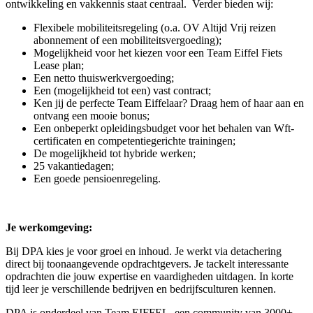
ontwikkeling en vakkennis staat centraal. Verder bieden wij:
Flexibele mobiliteitsregeling (o.a. OV Altijd Vrij reizen
abonnement of een mobiliteitsvergoeding);
Mogelijkheid voor het kiezen voor een Team Eiffel Fiets
Lease plan;
Een netto thuiswerkvergoeding;
Een (mogelijkheid tot een) vast contract;
Ken jij de perfecte Team Eiffelaar? Draag hem of haar aan en
ontvang een mooie bonus;
Een onbeperkt opleidingsbudget voor het behalen van Wft-
certificaten en competentiegerichte trainingen;
De mogelijkheid tot hybride werken;
25 vakantiedagen;
Een goede pensioenregeling.
Je werkomgeving:
Bij DPA kies je voor groei en inhoud. Je werkt via detachering
direct bij toonaangevende opdrachtgevers. Je tackelt interessante
opdrachten die jouw expertise en vaardigheden uitdagen. In korte
tijd leer je verschillende bedrijven en bedrijfsculturen kennen.
DPA is onderdeel van Team EIFFEL, een community van 3000+