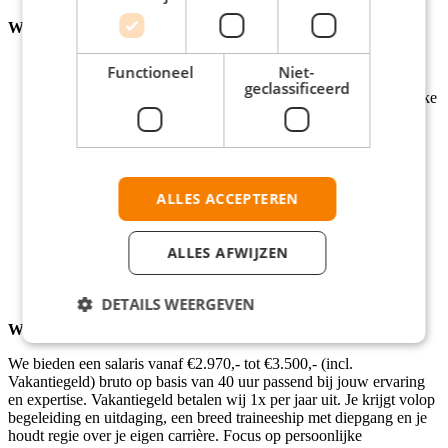
Wat we vragen:
Je beschikt over een HBO-werk- en denkniveau.
Functioneel
Niet-
Je hebt kennis van (digitale) processen, producten en
geclassificeerd
klantreizen op het gebied van Wonen, Vermogen en Zakelijke
dienstverlening.
Je bent in het bezit van WFT Basis, Bedrijfsvoering Schade
P&Z en Mifid Informeren (wettelijk vereist).
Daarnaast sta je open om binnen 12 maanden de WFT-
diploma’s Vermogen en Hypotheken te behalen, evenals
ALLES ACCEPTEREN
relevante leerprogramma’s zoals zakelijke klantbediening.
Je hebt aantoonbare affiniteit met klantcontact en
klantbeleving, bijvoorbeeld vanuit een achtergrond in
ALLES AFWIJZEN
hospitality, retail of dienstverlening.
DETAILS WEERGEVEN
Wat we bieden:
We bieden een salaris vanaf €2.970,- tot €3.500,- (incl.
Vakantiegeld) bruto op basis van 40 uur passend bij jouw ervaring
en expertise. Vakantiegeld betalen wij 1x per jaar uit. Je krijgt volop
begeleiding en uitdaging, een breed traineeship met diepgang en je
houdt regie over je eigen carrière. Focus op persoonlijke