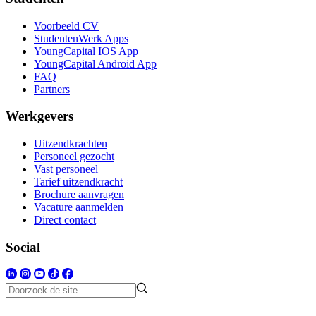
Voorbeeld CV
StudentenWerk Apps
YoungCapital IOS App
YoungCapital Android App
FAQ
Partners
Werkgevers
Uitzendkrachten
Personeel gezocht
Vast personeel
Tarief uitzendkracht
Brochure aanvragen
Vacature aanmelden
Direct contact
Social