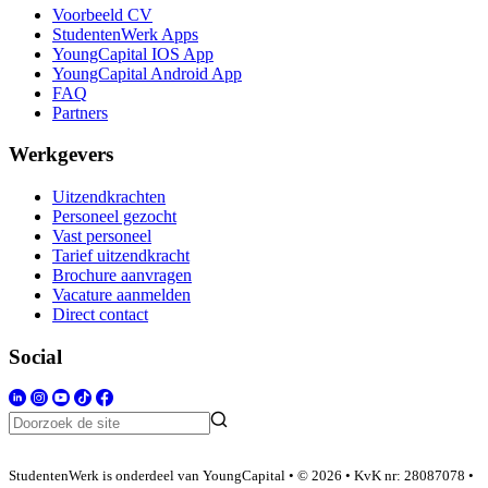
Voorbeeld CV
StudentenWerk Apps
YoungCapital IOS App
YoungCapital Android App
FAQ
Partners
Werkgevers
Uitzendkrachten
Personeel gezocht
Vast personeel
Tarief uitzendkracht
Brochure aanvragen
Vacature aanmelden
Direct contact
Social
StudentenWerk is onderdeel van YoungCapital • © 2026 • KvK nr: 28087078 •