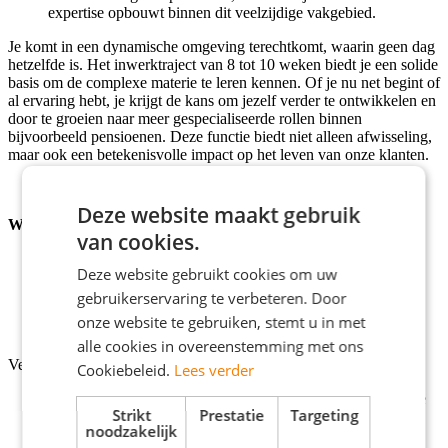
expertise opbouwt binnen dit veelzijdige vakgebied.
Je komt in een dynamische omgeving terechtkomt, waarin geen dag
hetzelfde is. Het inwerktraject van 8 tot 10 weken biedt je een solide
basis om de complexe materie te leren kennen. Of je nu net begint of
al ervaring hebt, je krijgt de kans om jezelf verder te ontwikkelen en
door te groeien naar meer gespecialiseerde rollen binnen
bijvoorbeeld pensioenen. Deze functie biedt niet alleen afwisseling,
maar ook een betekenisvolle impact op het leven van onze klanten.
Deze website maakt gebruik
Wat we vragen:
van cookies.
Je hebt minimaal een
HBO
diploma;
Deze website gebruikt cookies om uw
Je spreekt en schrijft goed
Nederlands
;
Je bent
32-40
uur per week beschikbaar (vanaf december);
gebruikerservaring te verbeteren. Door
WFT Basis en Vermogen zijn een pré, hier helpen wij je
onze website te gebruiken, stemt u in met
graag in mee.
alle cookies in overeenstemming met ons
Verder passen de volgende competenties bij jou:
Cookiebeleid.
Lees verder
Je bent
gedreven, leergierig
en
enthousiast
om je verder te
Strikt
Prestatie
Targeting
ontwikkelen in het vakgebied.
noodzakelijk
Je heb een
proactieve, kritische houding
en een goed