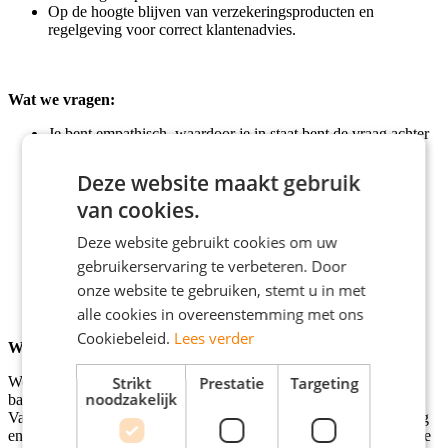
Op de hoogte blijven van verzekeringsproducten en
regelgeving voor correct klantenadvies.
Wat we vragen:
Je bent empathisch, waardoor je in staat bent de vraag achter
de vraag te stellen.
Je hebt ervaring in (telefonisch) klantcontact.
Deze website maakt gebruik
Je hebt een hbo diploma.
van cookies.
Je spreekt en schrijft uitstekend Nederlands.
Je bent 32-40 uur per week beschikbaar.
Deze website gebruikt cookies om uw
Je bent bereid om 1 keer in de 2 weken in de avond of op
zaterdag te werken.
gebruikerservaring te verbeteren. Door
Je bent bereid om hybride te werken.
onze website te gebruiken, stemt u in met
alle cookies in overeenstemming met ons
Cookiebeleid.
Lees verder
Wat we bieden:
We bieden een salaris vanaf €2970,- (incl. Vakantiegeld) bruto op
Strikt
Prestatie
Targeting
noodzakelijk
basis van 40 uur passend bij jouw ervaring en expertise.
Vakantiegeld betalen wij 1x per jaar uit. Je krijgt volop begeleiding
en uitdaging, breed traineeship met diepgang en houdt regie over je