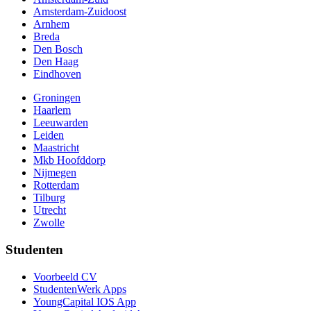
Amsterdam-Zuidoost
Arnhem
Breda
Den Bosch
Den Haag
Eindhoven
Groningen
Haarlem
Leeuwarden
Leiden
Maastricht
Mkb Hoofddorp
Nijmegen
Rotterdam
Tilburg
Utrecht
Zwolle
Studenten
Voorbeeld CV
StudentenWerk Apps
YoungCapital IOS App