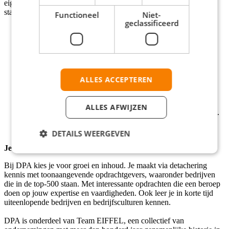
eigen carrière. Focus op persoonlijke ontwikkeling en vakkennis
staat centraal. Verder bieden wij:
Functioneel
Niet-
geclassificeerd
Optie tot gedeeltelijk thuiswerken.
Flexibel mobiliteitsregeling (o.a. OV Altijd Vrij reizen
abonnement of een mobiliteitsvergoeding).
Mogelijkheid voor het kiezen voor een Team Eiffel Fiets
Lease plan.
Uitgebreide mogelijkheden tot het volgen van vakgerichte
ALLES ACCEPTEREN
opleidingen.
Divers aanbod aan persoonlijke vaardigheidstrainingen.
Een Performance Manager die je persoonlijk begeleid.
ALLES AFWIJZEN
Toffe activiteiten, zoals het jaarlijkse Team EIFFEL Festival.
DETAILS WEERGEVEN
Je werkomgeving:
Bij DPA kies je voor groei en inhoud. Je maakt via detachering
kennis met toonaangevende opdrachtgevers, waaronder bedrijven
die in de top-500 staan. Met interessante opdrachten die een beroep
doen op jouw expertise en vaardigheden. Ook leer je in korte tijd
uiteenlopende bedrijven en bedrijfsculturen kennen.
DPA is onderdeel van Team EIFFEL, een collectief van