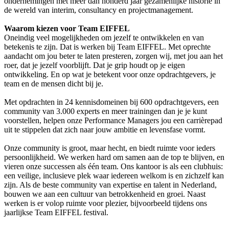
ondernemingen met meer dan honderd jaar gezamenlijke historie in
de wereld van interim, consultancy en projectmanagement.
Waarom kiezen voor Team EIFFEL
Oneindig veel mogelijkheden om jezelf te ontwikkelen en van
betekenis te zijn. Dat is werken bij Team EIFFEL. Met oprechte
aandacht om jou beter te laten presteren, zorgen wij, met jou aan het
roer, dat je jezelf voorblijft. Dat je grip houdt op je eigen
ontwikkeling. En op wat je betekent voor onze opdrachtgevers, je
team en de mensen dicht bij je.
Met opdrachten in 24 kennisdomeinen bij 600 opdrachtgevers, een
community van 3.000 experts en meer trainingen dan je je kunt
voorstellen, helpen onze Performance Managers jou een carrièrepad
uit te stippelen dat zich naar jouw ambitie en levensfase vormt.
Onze community is groot, maar hecht, en biedt ruimte voor ieders
persoonlijkheid. We werken hard om samen aan de top te blijven, en
vieren onze successen als één team. Ons kantoor is als een clubhuis:
een veilige, inclusieve plek waar iedereen welkom is en zichzelf kan
zijn. Als de beste community van expertise en talent in Nederland,
bouwen we aan een cultuur van betrokkenheid en groei. Naast
werken is er volop ruimte voor plezier, bijvoorbeeld tijdens ons
jaarlijkse Team EIFFEL festival.