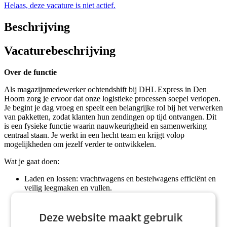
Helaas, deze vacature is niet actief.
Beschrijving
Vacaturebeschrijving
Over de functie
Als magazijnmedewerker ochtendshift bij DHL Express in Den
Hoorn zorg je ervoor dat onze logistieke processen soepel verlopen.
Je begint je dag vroeg en speelt een belangrijke rol bij het verwerken
van pakketten, zodat klanten hun zendingen op tijd ontvangen. Dit
is een fysieke functie waarin nauwkeurigheid en samenwerking
centraal staan. Je werkt in een hecht team en krijgt volop
mogelijkheden om jezelf verder te ontwikkelen.
Wat je gaat doen:
Laden en lossen: vrachtwagens en bestelwagens efficiënt en
veilig leegmaken en vullen.
Sorteren: pakketten verwerken en toewijzen aan de juiste
gebieden.
Deze website maakt gebruik
Veiligheid waarborgen: zorgen voor een georganiseerde en
veilige werkplek.