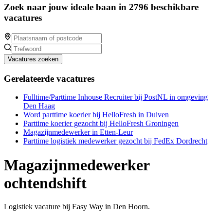
Zoek naar jouw ideale baan in 2796 beschikbare
vacatures
Vacatures zoeken
Gerelateerde vacatures
Fulltime/Parttime Inhouse Recruiter bij PostNL in omgeving
Den Haag
Word parttime koerier bij HelloFresh in Duiven
Parttime koerier gezocht bij HelloFresh Groningen
Magazijnmedewerker in Etten-Leur
Parttime logistiek medewerker gezocht bij FedEx Dordrecht
Magazijnmedewerker
ochtendshift
Logistiek vacature bij Easy Way in Den Hoorn.