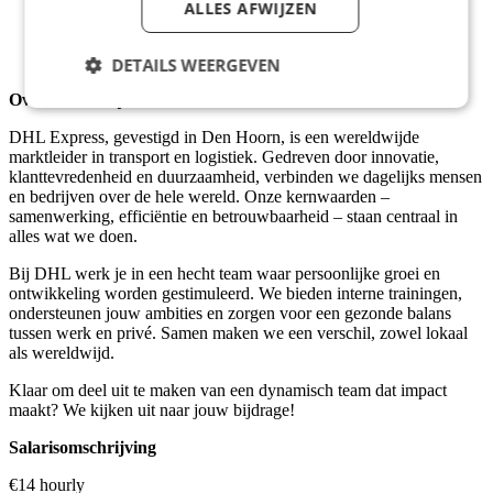
Beschikbaar in de ochtenduren, minimaal 18 jaar oud
ALLES AFWIJZEN
Bereid om een VOG aan te vragen
Ervaring in logistiek of magazijnwerk is een pré
Veiligheidsbewust en nauwkeurig in je werk
DETAILS WEERGEVEN
Over het bedrijf
DHL Express, gevestigd in Den Hoorn, is een wereldwijde
marktleider in transport en logistiek. Gedreven door innovatie,
klanttevredenheid en duurzaamheid, verbinden we dagelijks mensen
en bedrijven over de hele wereld. Onze kernwaarden –
samenwerking, efficiëntie en betrouwbaarheid – staan centraal in
alles wat we doen.
Bij DHL werk je in een hecht team waar persoonlijke groei en
ontwikkeling worden gestimuleerd. We bieden interne trainingen,
ondersteunen jouw ambities en zorgen voor een gezonde balans
tussen werk en privé. Samen maken we een verschil, zowel lokaal
als wereldwijd.
Klaar om deel uit te maken van een dynamisch team dat impact
maakt? We kijken uit naar jouw bijdrage!
Salarisomschrijving
€14 hourly