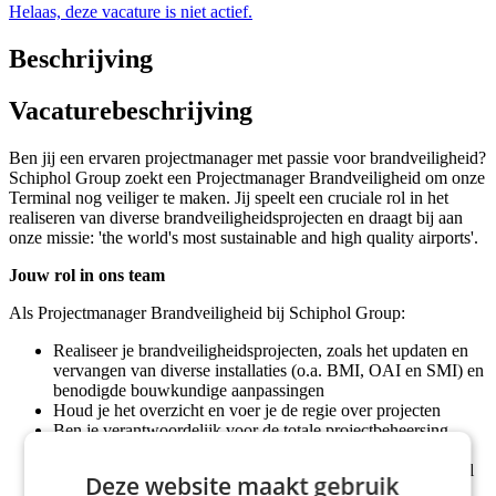
Helaas, deze vacature is niet actief.
Beschrijving
Vacaturebeschrijving
Ben jij een ervaren projectmanager met passie voor brandveiligheid?
Schiphol Group zoekt een Projectmanager Brandveiligheid om onze
Terminal nog veiliger te maken. Jij speelt een cruciale rol in het
realiseren van diverse brandveiligheidsprojecten en draagt bij aan
onze missie: 'the world's most sustainable and high quality airports'.
Jouw rol in ons team
Als Projectmanager Brandveiligheid bij Schiphol Group:
Realiseer je brandveiligheidsprojecten, zoals het updaten en
vervangen van diverse installaties (o.a. BMI, OAI en SMI) en
benodigde bouwkundige aanpassingen
Houd je het overzicht en voer je de regie over projecten
Ben je verantwoordelijk voor de totale projectbeheersing
binnen de kaders van budget en planning
Vertaal je technische en operationele uitdagingen naar zowel
Deze website maakt gebruik
bestuurlijk niveau als je omgeving