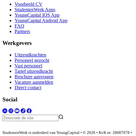
Voorbeeld CV
StudentenWerk Apps
YoungCapital IOS App
YoungCapital Android App
FAQ
Partners
Werkgevers
Uitzendkrachten
Personeel gezocht
Vast personeel
Tarief uitzendkracht
Brochure aanvragen
Vacature aanmelden
Direct contact
Social
StudentenWerk is onderdeel van YoungCapital • © 2026 • KvK nr: 28087078 •