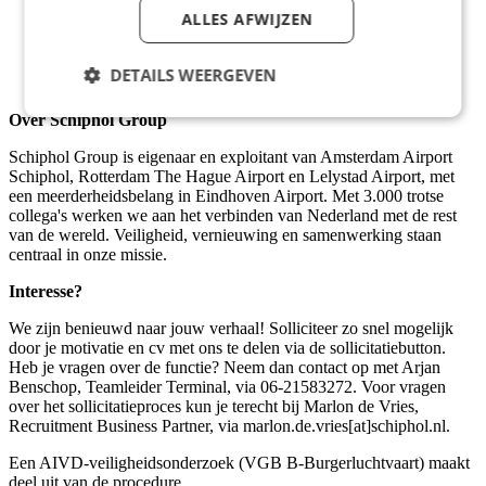
Affiniteit heeft met brandveiligheid (ervaring met
ALLES AFWIJZEN
brandveiligheidsprojecten is een pré)
Uitstekende stakeholdermanagement skills heeft
Een lerende houding heeft en zich wil ontwikkelen in
DETAILS WEERGEVEN
projectmanagement
Over Schiphol Group
Schiphol Group is eigenaar en exploitant van Amsterdam Airport
Schiphol, Rotterdam The Hague Airport en Lelystad Airport, met
een meerderheidsbelang in Eindhoven Airport. Met 3.000 trotse
collega's werken we aan het verbinden van Nederland met de rest
van de wereld. Veiligheid, vernieuwing en samenwerking staan
centraal in onze missie.
Interesse?
We zijn benieuwd naar jouw verhaal! Solliciteer zo snel mogelijk
door je motivatie en cv met ons te delen via de sollicitatiebutton.
Heb je vragen over de functie? Neem dan contact op met Arjan
Benschop, Teamleider Terminal, via 06-21583272. Voor vragen
over het sollicitatieproces kun je terecht bij Marlon de Vries,
Recruitment Business Partner, via marlon.de.vries[at]schiphol.nl.
Een AIVD-veiligheidsonderzoek (VGB B-Burgerluchtvaart) maakt
deel uit van de procedure.