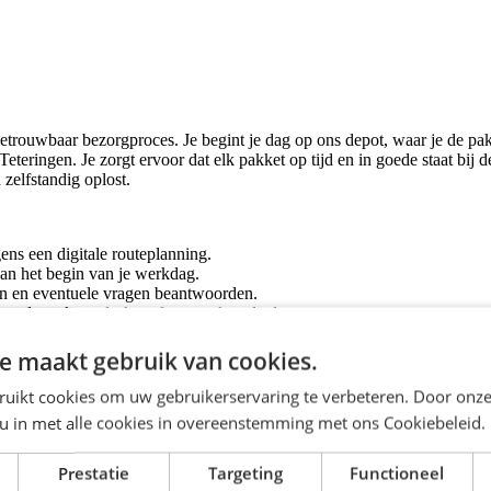
trouwbaar bezorgproces. Je begint je dag op ons depot, waar je de pakke
teringen. Je zorgt ervoor dat elk pakket op tijd en in goede staat bij 
 zelfstandig oplost.
gens een digitale routeplanning.
aan het begin van je werkdag.
en en eventuele vragen beantwoorden.
zoals verkeersdrukte of een verkeerd adres.
e bijzonderheden in het systeem registreren.
e maakt gebruik van cookies.
ruikt cookies om uw gebruikerservaring te verbeteren. Door onze
e creëren een werkomgeving waarin jouw persoonlijke groei, werkplezi
 u in met alle cookies in overeenstemming met ons Cookiebeleid.
Prestatie
Targeting
Functioneel