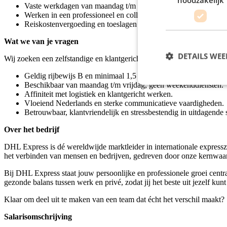
Vaste werkdagen van maandag t/m vrijdag, geen weekenddiens
Werken in een professioneel en collegiaal logistiek team.
Reiskostenvergoeding en toeslagen waar van toepassing.
Wat we van je vragen
DETAILS WE
Wij zoeken een zelfstandige en klantgerichte koerier met logistieke affi
Geldig rijbewijs B en minimaal 1,5 jaar rijervaring.
Beschikbaar van maandag t/m vrijdag, geen weekenddiensten.
Affiniteit met logistiek en klantgericht werken.
Vloeiend Nederlands en sterke communicatieve vaardigheden.
Betrouwbaar, klantvriendelijk en stressbestendig in uitdagende s
Over het bedrijf
DHL Express is dé wereldwijde marktleider in internationale express
het verbinden van mensen en bedrijven, gedreven door onze kernwaar
Bij DHL Express staat jouw persoonlijke en professionele groei cen
gezonde balans tussen werk en privé, zodat jij het beste uit jezelf kunt
Klaar om deel uit te maken van een team dat écht het verschil maakt?
Salarisomschrijving