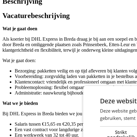
Beschrijving
Vacaturebeschrijving
Wat je gaat doen
Als koerier bij DHL Express in Breda draag je bij aan een soepel en be
door Breda en omliggende plaatsen zoals Prinsenbeek, Etten-Leur en Te
klantgerichtheid en flexibiliteit, terwijl je onderweg kleine uitdagingen
Wat je gaat doen:
Bezorging: pakketten veilig en op tijd afleveren bij klanten vol
Voorbereiding: zorgvuldig laden van pakketten in je bestelbus 
Klantencontact: vriendelijk en professioneel omgaan met klant
Probleemoplossing: flexibel omgaan met onverwachte situaties, 
Administratie: nauwkeurig bijhouden van leveringen en eventuel
Deze websit
Wat we je bieden
Deze website geb
Bij DHL Express in Breda bieden we jou meer dan alleen een baan. W
gebruiken, stemt
Salaris tussen €15,65 en €20,35 per uur.
Een vast contract voor langdurige zekerheid.
Strikt
Een werkweek van 32 tot 40 uur.
noodzakelijk