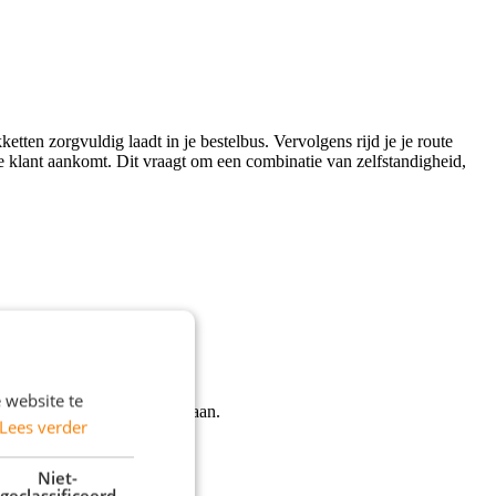
tten zorgvuldig laadt in je bestelbus. Vervolgens rijd je je route
de klant aankomt. Dit vraagt om een combinatie van zelfstandigheid,
 website te
er en zekerheid centraal staan.
Lees verder
Niet-
geclassificeerd