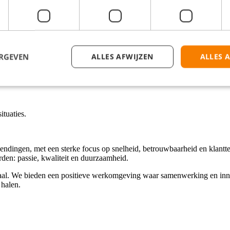
ten.
ERGEVEN
ALLES AFWIJZEN
ALLES 
niteit.
ituaties.
zendingen, met een sterke focus op snelheid, betrouwbaarheid en klantt
den: passie, kwaliteit en duurzaamheid.
traal. We bieden een positieve werkomgeving waar samenwerking en inn
 halen.