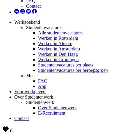
FAQ
Contact
Werkzoekend
Studentenvacatures
Alle studentenvacatures
Werken in Rotterdam
Werken in Almere
Werken in Amsterdam
Werken in Den Haag
Werken in Groningen
Studentenvacatures per plaats
Studentenvacatures per beroepsgroep
Meer
FAQ
App
Voor werkgevers
Over Studentenwerk
Studentenwerk
Over Studentenwerk
E-Recruitment
Contact
0