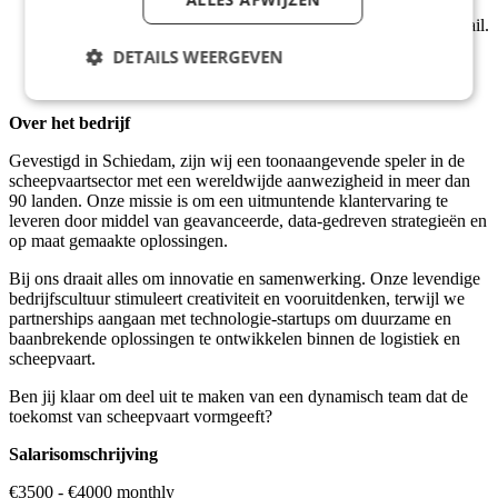
Aantoonbare ervaring in customer service of logistiek.
Uitstekende organisatorische vaardigheden en oog voor detail.
Sterke communicatieve vaardigheden in het Engels.
DETAILS WEERGEVEN
Ervaring met ERP-systemen en Microsoft Office.
Kennis van verzend- en douanedocumentatie is een pré.
Over het bedrijf
Gevestigd in Schiedam, zijn wij een toonaangevende speler in de
scheepvaartsector met een wereldwijde aanwezigheid in meer dan
90 landen. Onze missie is om een uitmuntende klantervaring te
leveren door middel van geavanceerde, data-gedreven strategieën en
op maat gemaakte oplossingen.
Bij ons draait alles om innovatie en samenwerking. Onze levendige
bedrijfscultuur stimuleert creativiteit en vooruitdenken, terwijl we
partnerships aangaan met technologie-startups om duurzame en
baanbrekende oplossingen te ontwikkelen binnen de logistiek en
scheepvaart.
Ben jij klaar om deel uit te maken van een dynamisch team dat de
toekomst van scheepvaart vormgeeft?
Salarisomschrijving
€3500 - €4000 monthly