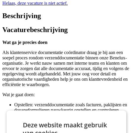
Helaas, deze vacature is niet actief.
Beschrijving
Vacaturebeschrijving
Wat ga je precies doen
Als klantenservice documentatie coördinator draag je bij aan een
soepel proces rondom verzenddocumentatie binnen onze Benelux-
organisatie. Je werkt nauw samen met interne teams en klanten om
ervoor te zorgen dat alle documentatie accuraat, tijdig en volgens de
regelgeving wordt afgehandeld. Met jouw oog voor detail en
organisatorische vaardigheden help je ons om klanttevredenheid en
efficiëntie te waarborgen.
Wat je gaat doen:
Opstellen: verzenddocumentatie zoals facturen, paklijsten en
douaneformulieren nauwkeurig opstellen en controleren.
Samenwerken: afstemmen met interne teams zoals logistiek,
sales en finance om consistentie in documentatie te
Deze website maakt gebruik
garanderen.
van cookies.
Communiceren: klanten ondersteunen bij