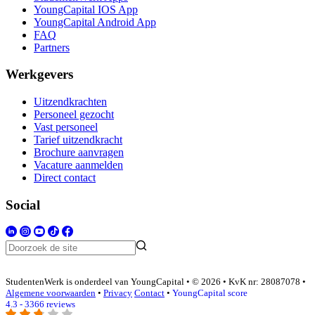
YoungCapital IOS App
YoungCapital Android App
FAQ
Partners
Werkgevers
Uitzendkrachten
Personeel gezocht
Vast personeel
Tarief uitzendkracht
Brochure aanvragen
Vacature aanmelden
Direct contact
Social
StudentenWerk is onderdeel van YoungCapital • © 2026 • KvK nr: 28087078 •
Algemene voorwaarden
•
Privacy
Contact
•
YoungCapital score
4.3 - 3366 reviews