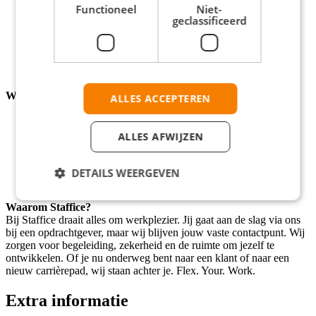
Je hebt een geldig rijbewijs B
Functioneel
Niet-
geclassificeerd
Je hebt minimaal 3 jaar ervaring met particuliere bezorging
Je spreekt goed Nederlands
Je bent zelfstandig, representatief en klantgericht
Je hebt kennis van de Nederlandse wegen
Je kunt goed overweg met een bestelbus
Wij bieden
ALLES ACCEPTEREN
Fulltime werk via Staffice bij een stabiele opdrachtgever
Salaris conform cao Beroepsgoederenvervoer, schaal B
ALLES AFWIJZEN
Toeslagen, 8% vakantiegeld en flexibele uitbetaling
Veel afwisseling en vrijheid in je werk
Persoonlijke begeleiding vanuit Staffice
DETAILS WEERGEVEN
Doorgroeimogelijkheden naar rijbewijs C of CE
Waarom Staffice?
Bij Staffice draait alles om werkplezier. Jij gaat aan de slag via ons
bij een opdrachtgever, maar wij blijven jouw vaste contactpunt. Wij
zorgen voor begeleiding, zekerheid en de ruimte om jezelf te
ontwikkelen. Of je nu onderweg bent naar een klant of naar een
nieuw carrièrepad, wij staan achter je. Flex. Your. Work.
Extra informatie