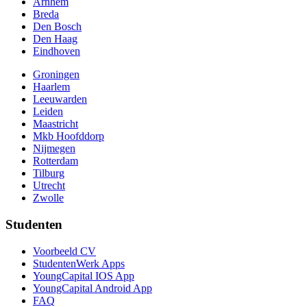
Arnhem
Breda
Den Bosch
Den Haag
Eindhoven
Groningen
Haarlem
Leeuwarden
Leiden
Maastricht
Mkb Hoofddorp
Nijmegen
Rotterdam
Tilburg
Utrecht
Zwolle
Studenten
Voorbeeld CV
StudentenWerk Apps
YoungCapital IOS App
YoungCapital Android App
FAQ