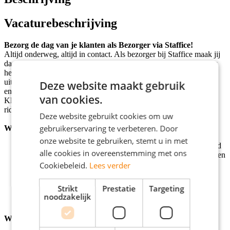
Vacaturebeschrijving
Bezorg de dag van je klanten als Bezorger via Staffice!
Altijd onderweg, altijd in contact. Als bezorger bij Staffice maak jij
dagelijks het verschil. Je levert stukgoederen bij particulieren door
heel Nederland, direct tot aan de voordeur. Met jouw bestelbus,
uitgerust met een steekwagen en pompwagen, ga je elke route vol
Deze website maakt gebruik
energie aan. Geen dag is hetzelfde, en dat is precies wat jij zoekt.
van cookies.
Klaar om zelfstandig op pad te gaan én verder te groeien? Join the
ride!
Deze website gebruikt cookies om uw
gebruikerservaring te verbeteren. Door
Werkzaamheden
onze website te gebruiken, stemt u in met
Bezorgen van pakketten bij particuliere klanten in Nederland
alle cookies in overeenstemming met ons
Lossen van goederen met hulpmiddelen zoals een steekwagen
of pompwagen
Cookiebeleid.
Lees verder
Scannen en registreren van zendingen met een PDA
Zelfstandig afhandelen van routes en stops
Strikt
Prestatie
Targeting
Zorgen voor een veilige en zorgvuldige omgang met lading
noodzakelijk
Mogelijk aansturen van een bijrijder
Wij zoeken