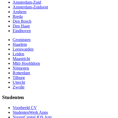
Amsterdam-Zuid
Amsterdam-Zuidoost
Arnhem
Breda
Den Bosch
Den Haag
Eindhoven
Groningen
Haarlem
Leeuwarden
Leiden
Maastricht
Mkb Hoofddorp
Nijmegen
Rotterdam
Tilburg
Utrecht
Zwolle
Studenten
Voorbeeld CV
StudentenWerk Apps
YoungCapital IOS App