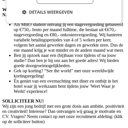
WAT KRIJG JIJ VAN ONS (NAAST EEN FIJN TEAM
DETAILS WEERGEVEN
NATUURLIJK)?
Als MBO student ontvang jij een stagevergoeding gebaseerd
op €750,- bruto per maand fulltime, die bestaat uit €670,-
stagevergoeding en €80,- onkostenvergoeding. Wij hanteren
variabele betalingsperiodes van 4 of 5 weken per keer,
volgens het aantal gewerkte dagen en gewerkte uren. Dus de
ene maand krijg je wat minder en de andere maand wat meer.
Ben jij opzoek naar een (bij)baan voor tijdens of na jouw
studie? Dan ben je bij ons aan het goede adres! Wij bieden
goede doorgroeimogelijkheden.
Gek op korting? “See the world” met onze wereldwijde
kortingsregeling!
Én geniet van een overnachting met diner en ontbijt in het
hotel waar jij werkzaam bent tijdens jouw 'Weet Waar je
Werkt' experience!
SOLLICITEER NU!
Wij zijn een jong bedrijf met een grote dosis aan ambitie, positiviteit
en creativiteit! Interesse? Dan ontvangen wij graag je motivatie en
CV. Vragen? Neem contact op met onze recruitment afdeling: (klik
op de solliciteer button)