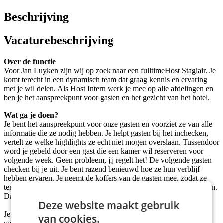
Beschrijving
Vacaturebeschrijving
Over de functie
Voor Jan Luyken zijn wij op zoek naar een fulltimeHost Stagiair. Je
komt terecht in een dynamisch team dat graag kennis en ervaring
met je wil delen. Als Host Intern werk je mee op alle afdelingen en
ben je het aanspreekpunt voor gasten en het gezicht van het hotel.
Wat ga je doen?
Je bent het aanspreekpunt voor onze gasten en voorziet ze van alle
informatie die ze nodig hebben. Je helpt gasten bij het inchecken,
vertelt ze welke highlights ze echt niet mogen overslaan. Tussendoor
word je gebeld door een gast die een kamer wil reserveren voor
volgende week. Geen probleem, jij regelt het! De volgende gasten
checken bij je uit. Je bent razend benieuwd hoe ze hun verblijf
hebben ervaren. Je neemt de koffers van de gasten mee, zodat ze
terug de stad in kunnen. Ze geven aan dat ze snel weer terugkomen.
Daar doe je het voor!
Deze website maakt gebruik
Je bent een duizendpoot en krijgt serieus energie van afwisselend
van cookies.
werk.