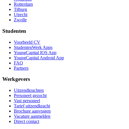
Rotterdam
Tilburg
Utrecht
Zwolle
Studenten
Voorbeeld CV
StudentenWerk Apps
YoungCapital IOS App
YoungCapital Android App
FAQ
Partners
Werkgevers
Uitzendkrachten
Personeel gezocht
Vast personeel
Tarief uitzendkracht
Brochure aanvragen
Vacature aanmelden
Direct contact