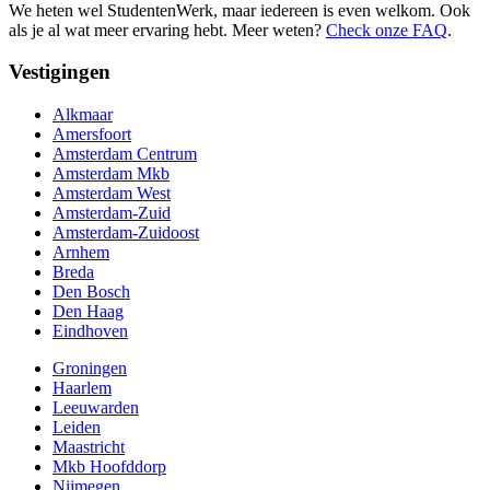
We heten wel StudentenWerk, maar iedereen is even welkom. Ook
als je al wat meer ervaring hebt. Meer weten?
Check onze FAQ
.
Vestigingen
Alkmaar
Amersfoort
Amsterdam Centrum
Amsterdam Mkb
Amsterdam West
Amsterdam-Zuid
Amsterdam-Zuidoost
Arnhem
Breda
Den Bosch
Den Haag
Eindhoven
Groningen
Haarlem
Leeuwarden
Leiden
Maastricht
Mkb Hoofddorp
Nijmegen