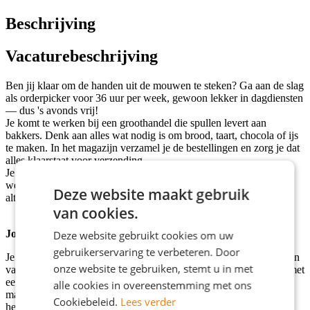
Beschrijving
Vacaturebeschrijving
Ben jij klaar om de handen uit de mouwen te steken? Ga aan de slag
als orderpicker voor 36 uur per week, gewoon lekker in dagdiensten
— dus 's avonds vrij!
Je komt te werken bij een groothandel die spullen levert aan
bakkers. Denk aan alles wat nodig is om brood, taart, chocola of ijs
te maken. In het magazijn verzamel je de bestellingen en zorg je dat
alles klaarstaat voor verzending.
Je werkt samen met een hecht, gezellig en jong team, waar hard
werken en lol maken prima samengaan. Elke dag is anders, maar
Deze website maakt gebruik
altijd gezellig.
van cookies.
Jouw nieuwe werkplek
Deze website gebruikt cookies om uw
gebruikerservaring te verbeteren. Door
Je gaat aan de slag in een groot magazijn hier liggen veel producten
onze website te gebruiken, stemt u in met
van licht en klein tot groot en zwaar. Alles is strak georganiseerd met
een duidelijke planning en een helder picksysteem. Vanuit dit
alle cookies in overeenstemming met ons
magazijn worden bestellingen klaargemaakt voor bakkerijen door
Cookiebeleid.
Lees verder
het hele land. Denk aan zakken meel, vloeistoffen én heerlijk ijs.