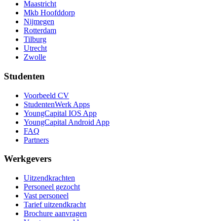
Maastricht
Mkb Hoofddorp
Nijmegen
Rotterdam
Tilburg
Utrecht
Zwolle
Studenten
Voorbeeld CV
StudentenWerk Apps
YoungCapital IOS App
YoungCapital Android App
FAQ
Partners
Werkgevers
Uitzendkrachten
Personeel gezocht
Vast personeel
Tarief uitzendkracht
Brochure aanvragen