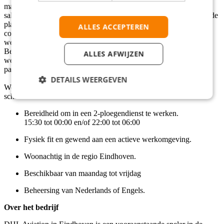
maandag tot en met vrijdag. Waardoor je vaak 30% bovenop je
salaris verdiend. Je woont bij voorkeur in Eindhoven of omliggende
plaatsen zoals Best, Veldhoven, Helmond of Geldrop. Je
ALLES ACCEPTEREN
communiceert in het Nederlands of Engels, en bent gewend om te
werken in teamverband en volgens vaste procedures.
Betrouwbaarheid, een hands‑on mentaliteit en een positieve
ALLES AFWIJZEN
werkhouding zijn belangrijk, net als het vermogen om je aan te
passen aan wisselende taken en drukte.
DETAILS WEERGEVEN
We zoeken een gemotiveerde teamspeler die fysiek werk niet
schuwt en flexibel inzetbaar is.
Bereidheid om in een 2-ploegendienst te werken.
15:30 tot 00:00 en/of 22:00 tot 06:00
Fysiek fit en gewend aan een actieve werkomgeving.
Woonachtig in de regio Eindhoven.
Beschikbaar van maandag tot vrijdag
Beheersing van Nederlands of Engels.
Over het bedrijf