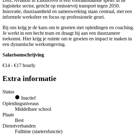
DHL Aviation in Eindhoven is een vooraanstaande speler in de
logistieke sector, gericht op emissievrij transport tegen 2050.
Innovatie, duurzaamheid en samenwerking staan centraal, met een
informele werksfeer en focus op professionele groei.
Bij ons krijg je de kans om te groeien met opleidingen en coaching.
Je werkt in een hecht team en draagt bij aan een duurzamere
toekomst. Hier krijg je ruimte om te groeien en impact te maken in
een dynamische werkomgeving.
Salarisomschrijving
€14 - €17 hourly
Extra informatie
Status
Inactief
Opleidingsniveaus
Middelbare school
Plaats
Best
Dienstverbanden
Fulltime (startersfunctie)