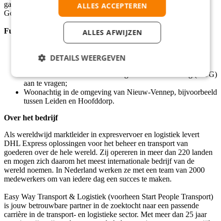
games;
ALLES ACCEPTEREN
Goed resultaat? Dan plannen we een intakegesprek met jou!
Functie-eisen
ALLES AFWIJZEN
Geldig rijbewijs B en minimaal 2 jaar rijervaring;
Beschikbaar voor minimaal 3 dagen per week;
DETAILS WEERGEVEN
Fysiek in staat om pakketten te tillen tot 25 kg;
Je bent in staat om een Verklaring Omtrent het Gedrag (VOG)
aan te vragen;
Woonachtig in de omgeving van Nieuw-Vennep, bijvoorbeeld
tussen Leiden en Hoofddorp.
Over het bedrijf
Als wereldwijd marktleider in expresvervoer en logistiek levert
DHL Express oplossingen voor het beheer en transport van
goederen over de hele wereld. Zij opereren in meer dan 220 landen
en mogen zich daarom het meest internationale bedrijf van de
wereld noemen. In Nederland werken ze met een team van 2000
medewerkers om van iedere dag een succes te maken.
Easy Way Transport & Logistiek (voorheen Start People Transport)
is jouw betrouwbare partner in de zoektocht naar een passende
carrière in de transport- en logistieke sector. Met meer dan 25 jaar