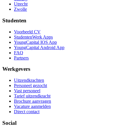
Utrecht
Zwolle
Studenten
Voorbeeld CV
StudentenWerk Apps
YoungCapital IOS App
YoungCapital Android App
FAQ
Partners
Werkgevers
Uitzendkrachten
Personeel gezocht
Vast personeel
Tarief uitzendkracht
Brochure aanvragen
Vacature aanmelden
Direct contact
Social