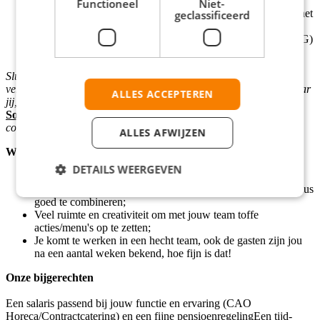
Bij Vermaat zit veiligheid in het fundament. Onze gasten
Functioneel
Niet-
kunnen rekenen op een voedselveilige omgeving omdat jij het
geclassificeerd
iedere dag serieus neemt;
Je kan op verzoek een Verklaring Omtrent het Gedrag (VOG)
aanleveren.
Sluiten de ingrediënten niet helemaal aan bij jou? Bij Vermaat
verwelkomen we iedereen en omarmen we onze verschillen. Ervaar
ALLES ACCEPTEREN
jij, om wat voor reden dan ook, een afstand tot werk? Via onze
Social Return
pagina komen onze Jobcoaches graag met jou in
contact.
ALLES AFWIJZEN
Werken in de bedrijfshoreca:
DETAILS WEERGEVEN
Je werkt (meestal) tijdens kantoortijden, werk & privé zijn dus
goed te combineren;
Veel ruimte en creativiteit om met jouw team toffe
acties/menu's op te zetten;
Je komt te werken in een hecht team, ook de gasten zijn jou
na een aantal weken bekend, hoe fijn is dat!
Onze bijgerechten
Een salaris passend bij jouw functie en ervaring (CAO
Horeca/Contractcatering) en een fijne pensioenregelingEen tijd-