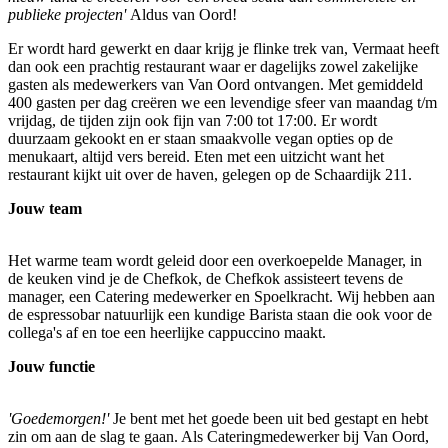
publieke projecten'
Aldus van Oord!
Er wordt hard gewerkt en daar krijg je flinke trek van, Vermaat heeft
dan ook een prachtig restaurant waar er dagelijks zowel zakelijke
gasten als medewerkers van Van Oord ontvangen. Met gemiddeld
400 gasten per dag creëren we een levendige sfeer van maandag t/m
vrijdag, de tijden zijn ook fijn van 7:00 tot 17:00. Er wordt
duurzaam gekookt en er staan smaakvolle vegan opties op de
menukaart, altijd vers bereid. Eten met een uitzicht want het
restaurant kijkt uit over de haven, gelegen op de Schaardijk 211.
Jouw team
Het warme team wordt geleid door een overkoepelde Manager, in
de keuken vind je de Chefkok, de Chefkok assisteert tevens de
manager, een Catering medewerker en Spoelkracht. Wij hebben aan
de espressobar natuurlijk een kundige Barista staan die ook voor de
collega's af en toe een heerlijke cappuccino maakt.
Jouw functie
'Goedemorgen!'
Je bent met het goede been uit bed gestapt en hebt
zin om aan de slag te gaan. Als Cateringmedewerker bij Van Oord,