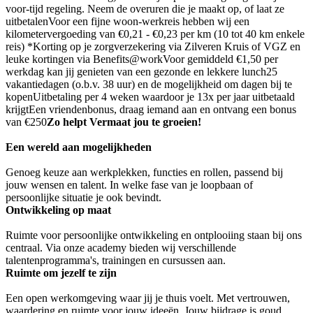
voor-tijd regeling. Neem de overuren die je maakt op, of laat ze
uitbetalenVoor een fijne woon-werkreis hebben wij een
kilometervergoeding van €0,21 - €0,23 per km (10 tot 40 km enkele
reis) *Korting op je zorgverzekering via Zilveren Kruis of VGZ en
leuke kortingen via Benefits@workVoor gemiddeld €1,50 per
werkdag kan jij genieten van een gezonde en lekkere lunch25
vakantiedagen (o.b.v. 38 uur) en de mogelijkheid om dagen bij te
kopenUitbetaling per 4 weken waardoor je 13x per jaar uitbetaald
krijgtEen vriendenbonus, draag iemand aan en ontvang een bonus
van €250
Zo helpt Vermaat jou te groeien!
Een wereld aan mogelijkheden
Genoeg keuze aan werkplekken, functies en rollen, passend bij
jouw wensen en talent. In welke fase van je loopbaan of
persoonlijke situatie je ook bevindt.
Ontwikkeling op maat
Ruimte voor persoonlijke ontwikkeling en ontplooiing staan bij ons
centraal. Via onze academy bieden wij verschillende
talentenprogramma's, trainingen en cursussen aan.
Ruimte om jezelf te zijn
Een open werkomgeving waar jij je thuis voelt. Met vertrouwen,
waardering en ruimte voor jouw ideeën. Jouw bijdrage is goud