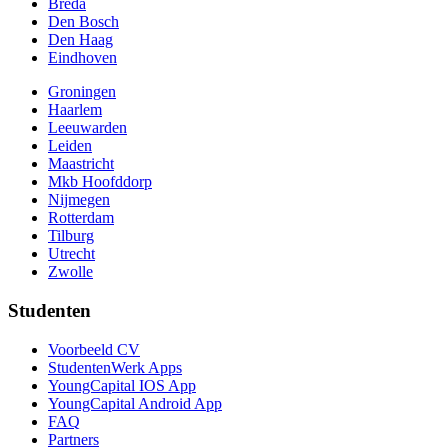
Breda
Den Bosch
Den Haag
Eindhoven
Groningen
Haarlem
Leeuwarden
Leiden
Maastricht
Mkb Hoofddorp
Nijmegen
Rotterdam
Tilburg
Utrecht
Zwolle
Studenten
Voorbeeld CV
StudentenWerk Apps
YoungCapital IOS App
YoungCapital Android App
FAQ
Partners