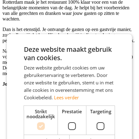
Rotterdam maak je het restaurant 100% klaar voor een van de
belangrijkste momenten van de dag. Je helpt bij het voorbereiden
van alle gerechten en dranken waar jouw gasten op zitten te
wachten.
Dan is het etenstijd. Je ontvangt de gasten op een gastvrije manier,
zoals alleen jij dat kan. Hierdoor kan jij je dienstverlening
personaliseren! En nog leuker; de gasten kennen jou inmiddels ook.
Deze website maakt gebruik
Na etenstijd ga je aan de slag met het opruimen en voorbereiden
van cookies.
voor de rest van de dag en morgen. Verder maak je (vergaderende)
mensen blij maken met een bakje koffie, tussendoortje of borrel.
Deze website gebruikt cookies om uw
Door jouw vriendelijke service, is iedereen erg tevreden en kan jij
met een voldaan gevoel naar huis.
gebruikerservaring te verbeteren. Door
onze website te gebruiken, stemt u in met
Jouw ingrediënten
alle cookies in overeenstemming met ons
Cookiebeleid.
Lees verder
Het liefst heb je al wat horeca-ervaring, maar ook als
aanstormend talent kun je bij ons terecht. Je voelt je in ieder
Strikt
Prestatie
Targeting
geval thuis in de horeca;
noodzakelijk
Dat werken in de horeca fysiek best pittig kan zijn weet je;
Jij zet altijd net dat extra stapje. Vooral wat gastvrijheid en
service betreft;
Liefde gaat door de maag als het om eten & drinken gaat;