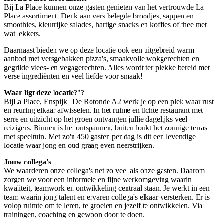
Bij La Place kunnen onze gasten genieten van het vertrouwde La
Place assortiment. Denk aan vers belegde broodjes, sappen en
smoothies, kleurrijke salades, hartige snacks en koffies of thee met
wat lekkers.
Daarnaast bieden we op deze locatie ook een uitgebreid warm
aanbod met versgebakken pizza's, smaakvolle wokgerechten en
gegrilde vlees- en vegagerechten. Alles wordt ter plekke bereid met
verse ingrediënten en veel liefde voor smaak!
Waar ligt deze locatie
?"?
BijLa Place, Enspijk | De Rotonde A2 werk je op een plek waar rust
en reuring elkaar afwisselen. In het ruime en lichte restaurant met
serre en uitzicht op het groen ontvangen jullie dagelijks veel
reizigers. Binnen is het ontspannen, buiten lonkt het zonnige terras
met speeltuin. Met zo'n 450 gasten per dag is dit een levendige
locatie waar jong en oud graag even neerstrijken.
Jouw collega's
We waarderen onze collega's net zo veel als onze gasten. Daarom
zorgen we voor een informele en fijne werkomgeving waarin
kwaliteit, teamwork en ontwikkeling centraal staan. Je werkt in een
team waarin jong talent en ervaren collega's elkaar versterken. Er is
volop ruimte om te leren, te groeien en jezelf te ontwikkelen. Via
trainingen, coaching en gewoon door te doen.