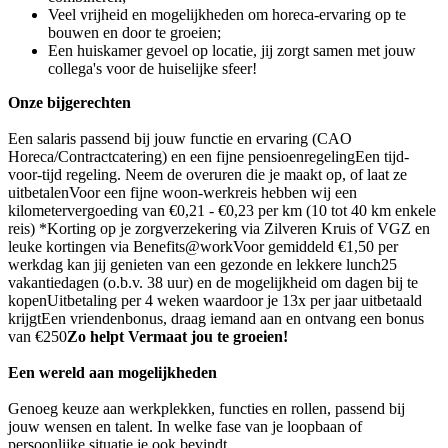
Veel vrijheid en mogelijkheden om horeca-ervaring op te
bouwen en door te groeien;
Een huiskamer gevoel op locatie, jij zorgt samen met jouw
collega's voor de huiselijke sfeer!
Onze bijgerechten
Een salaris passend bij jouw functie en ervaring (CAO
Horeca/Contractcatering) en een fijne pensioenregelingEen tijd-
voor-tijd regeling. Neem de overuren die je maakt op, of laat ze
uitbetalenVoor een fijne woon-werkreis hebben wij een
kilometervergoeding van €0,21 - €0,23 per km (10 tot 40 km enkele
reis) *Korting op je zorgverzekering via Zilveren Kruis of VGZ en
leuke kortingen via Benefits@workVoor gemiddeld €1,50 per
werkdag kan jij genieten van een gezonde en lekkere lunch25
vakantiedagen (o.b.v. 38 uur) en de mogelijkheid om dagen bij te
kopenUitbetaling per 4 weken waardoor je 13x per jaar uitbetaald
krijgtEen vriendenbonus, draag iemand aan en ontvang een bonus
van €250
Zo helpt Vermaat jou te groeien!
Een wereld aan mogelijkheden
Genoeg keuze aan werkplekken, functies en rollen, passend bij
jouw wensen en talent. In welke fase van je loopbaan of
persoonlijke situatie je ook bevindt.