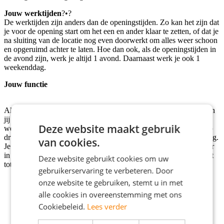
Jouw werktijden
?•?
De werktijden zijn anders dan de openingstijden. Zo kan het zijn dat
je voor de opening start om het een en ander klaar te zetten, of dat je
na sluiting van de locatie nog even doorwerkt om alles weer schoon
en opgeruimd achter te laten. Hoe dan ook, als de openingstijden in
de avond zijn, werk je altijd 1 avond. Daarnaast werk je ook 1
weekenddag.
Jouw functie
Als Eerste Medewerker bij La Place, Enspijk | De Rotonde A2 ben
jij de schakel tussen het team en de leiding. Je houdt overzicht,
Deze website maakt gebruik
werkt actief mee en zorgt dat collega's goed op hun plek staan. Op
drukke momenten weet jij wat er nodig is en stuur je bij waar nodig.
van cookies.
Je geeft feedback, denkt mee en draagt bij aan de kwaliteit en sfeer
in het restaurant. Samen zorgen jullie dat alles klopt, van het buffet
Deze website gebruikt cookies om uw
tot de kassa.
gebruikerservaring te verbeteren. Door
Je begeleidt collega's op de vloer en helpt hen groeien;
onze website te gebruiken, stemt u in met
Je coördineert werkzaamheden en springt bij waar nodig;
alle cookies in overeenstemming met ons
Je bewaakt de kwaliteit en uitstraling van producten en
Cookiebeleid.
Lees verder
werkruimtes;
Je voert checks uit op hygiëne, veiligheid en planning;