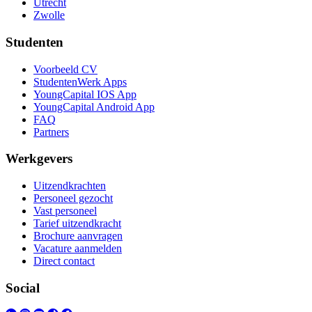
Utrecht
Zwolle
Studenten
Voorbeeld CV
StudentenWerk Apps
YoungCapital IOS App
YoungCapital Android App
FAQ
Partners
Werkgevers
Uitzendkrachten
Personeel gezocht
Vast personeel
Tarief uitzendkracht
Brochure aanvragen
Vacature aanmelden
Direct contact
Social