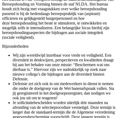
Beroepshouding en Vorming binnen de staf NLDA. Het bureau
houdt zich bezig met vraagstukken over welke beroepshouding
passend is bij de hedendaags beroepspraktijk van (aspirant)
officieren en gelijkgesteld burgerpersoneel en hoe
deze beroepshouding het beste te stimuleren, te ontwikkelen en
mogelijk zelfs te internaliseren. Een belangrijke focus hierbij zijn
beroepshoudingsaspecten die bijdragen aan sociale integriteit
(sociale veiligheid).
Bijzonderheden
Wij zijn wereldwijd inzetbaar voor vrede en veiligheid. Een
diversiteit in denkwijzen, perspectieven en kwaliteiten draagt
bij aan het behalen van onze missie: “Beschermen wat ons
dierbaar is.” Hiervoor zijn we nadrukkelijk op zoek naar
nieuwe collega’s die bijdragen aan de diversiteit binnen
Defensie.
Defensie zet zich ook in om medewerkers in dienst te nemen
die onder de doelgroep van de Wet banenafspraak vallen. Sta
jij geregistreerd in het doelgroepenregister, dan nodigen we
ook jou uit om te reageren!
Je sollicitatiebescheiden worden uiterlijk drie maanden na
afronding van de selectieprocedure vernietigd. Deze termijn is
langer dan de standaard-termijn die de Algemene verordening
gegevensbescherming voorschrijft. Deze langere termijn is