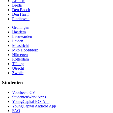
Arnhem
Breda
Den Bosch
Den Haag
Eindhoven
Groningen
Haarlem
Leeuwarden
Leiden
Maastricht
Mkb Hoofddorp
Nijmegen
Rotterdam
Tilburg
Utrecht
Zwolle
Studenten
Voorbeeld CV
StudentenWerk Apps
YoungCapital IOS App
YoungCapital Android App
FAQ