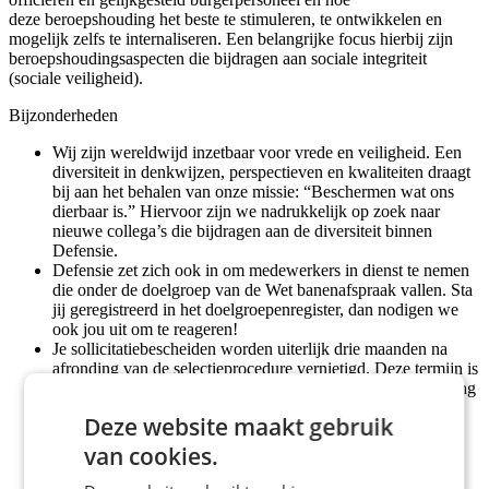
deze beroepshouding het beste te stimuleren, te ontwikkelen en
mogelijk zelfs te internaliseren. Een belangrijke focus hierbij zijn
beroepshoudingsaspecten die bijdragen aan sociale integriteit
(sociale veiligheid).
Bijzonderheden
Wij zijn wereldwijd inzetbaar voor vrede en veiligheid. Een
diversiteit in denkwijzen, perspectieven en kwaliteiten draagt
bij aan het behalen van onze missie: “Beschermen wat ons
dierbaar is.” Hiervoor zijn we nadrukkelijk op zoek naar
nieuwe collega’s die bijdragen aan de diversiteit binnen
Defensie.
Defensie zet zich ook in om medewerkers in dienst te nemen
die onder de doelgroep van de Wet banenafspraak vallen. Sta
jij geregistreerd in het doelgroepenregister, dan nodigen we
ook jou uit om te reageren!
Je sollicitatiebescheiden worden uiterlijk drie maanden na
afronding van de selectieprocedure vernietigd. Deze termijn is
langer dan de standaard-termijn die de Algemene verordening
gegevensbescherming voorschrijft. Deze langere termijn is
Deze website maakt gebruik
nodig voor het geval er door een interne kandidaat een
bezwaar- en/of beroepsprocedure wordt gestart.
van cookies.
Conform de interne procedures worden als eerste
medewerkers met een dienstverband bij het ministerie van