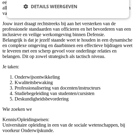
een nieuwe generatie officieren. Deze officieren excelleren niet
DETAILS WEERGEVEN
alleen in hun vakgebied, maar zijn ook diepgeworteld in de idealen
van officierschap en reflective practitioner.
Jouw inzet draagt rechtstreeks bij aan het versterken van de
professionele standaarden van officieren en het bevorderen van een
inclusieve en veilige werkomgeving binnen Defensie.
Belangrijk is dat je jezelf staande weet te houden in een dynamische
en complexe omgeving en daarbinnen een effectieve bijdragen weet
te leveren met een scherp gevoel voor onderlinge relaties en
belangen. Dit op zowel strategisch als tactisch niveau.
Je taken:
Onderwijsontwikkeling
Kwaliteitsbewaking
Professionalisering van docenten/instructeurs
Studiebegeleiding van studenten/cursisten
Deskundigheidsbevordering
Wie zoeken we
Kennis/Opleidingseisen:
Universitaire opleiding in een van de sociale wetenschappen, bij
voorkeur Onderwijskunde.