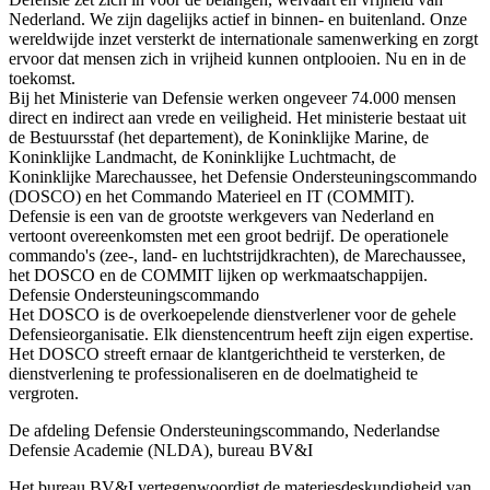
Nederland. We zijn dagelijks actief in binnen- en buitenland. Onze
wereldwijde inzet versterkt de internationale samenwerking en zorgt
ervoor dat mensen zich in vrijheid kunnen ontplooien. Nu en in de
toekomst.
Bij het Ministerie van Defensie werken ongeveer 74.000 mensen
direct en indirect aan vrede en veiligheid. Het ministerie bestaat uit
de Bestuursstaf (het departement), de Koninklijke Marine, de
Koninklijke Landmacht, de Koninklijke Luchtmacht, de
Koninklijke Marechaussee, het Defensie Ondersteuningscommando
(DOSCO) en het Commando Materieel en IT (COMMIT).
Defensie is een van de grootste werkgevers van Nederland en
vertoont overeenkomsten met een groot bedrijf. De operationele
commando's (zee-, land- en luchtstrijdkrachten), de Marechaussee,
het DOSCO en de COMMIT lijken op werkmaatschappijen.
Defensie Ondersteuningscommando
Het DOSCO is de overkoepelende dienstverlener voor de gehele
Defensieorganisatie. Elk dienstencentrum heeft zijn eigen expertise.
Het DOSCO streeft ernaar de klantgerichtheid te versterken, de
dienstverlening te professionaliseren en de doelmatigheid te
vergroten.
De afdeling Defensie Ondersteuningscommando, Nederlandse
Defensie Academie (NLDA), bureau BV&I
Het bureau BV&I vertegenwoordigt de materiesdeskundigheid van