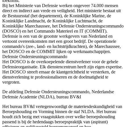
toekomst.
Bij het Ministerie van Defensie werken ongeveer 74.000 mensen
direct en indirect aan vrede en veiligheid. Het ministerie bestaat uit
de Bestuursstaf (het departement), de Koninklijke Marine, de
Koninklijke Landmacht, de Koninklijke Luchtmacht, de
Koninklijke Marechaussee, het Defensie Ondersteuningscommando
(DOSCO) en het Commando Materieel en IT (COMMIT).
Defensie is een van de grootste werkgevers van Nederland en
vertoont overeenkomsten met een groot bedrijf. De operationele
commando's (zee-, land- en luchtstrijdkrachten), de Marechaussee,
het DOSCO en de COMMIT lijken op werkmaatschappijen.
Defensie Ondersteuningscommando
Het DOSCO is de overkoepelende dienstverlener voor de gehele
Defensieorganisatie. Elk dienstencentrum heeft zijn eigen expertise.
Het DOSCO streeft ernaar de klantgerichtheid te versterken, de
dienstverlening te professionaliseren en de doelmatigheid te
vergroten.
De afdeling Defensie Ondersteuningscommando, Nederlandse
Defensie Academie (NLDA), bureau BV&I
Het bureau BV&I vertegenwoordigt de materiesdeskundigheid van
Beroepshouding en Vorming binnen de staf NLDA. Het bureau
houdt zich bezig met vraagstukken over welke beroepshouding
passend is bij de hedendaags beroepspraktijk van (aspirant)
officieren en gelijkgesteld burgerpersoneel en hoe