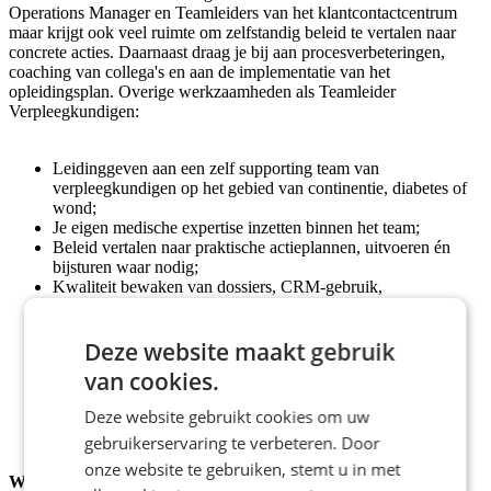
Operations Manager en Teamleiders van het klantcontactcentrum
maar krijgt ook veel ruimte om zelfstandig beleid te vertalen naar
concrete acties. Daarnaast draag je bij aan procesverbeteringen,
coaching van collega's en aan de implementatie van het
opleidingsplan. Overige werkzaamheden als Teamleider
Verpleegkundigen:
Leidinggeven aan een zelf supporting team van
verpleegkundigen op het gebied van continentie, diabetes of
wond;
Je eigen medische expertise inzetten binnen het team;
Beleid vertalen naar praktische actieplannen, uitvoeren én
bijsturen waar nodig;
Kwaliteit bewaken van dossiers, CRM-gebruik,
klanttevredenheid en BIG-registraties;
Coördineren van trainingen, onboarding en vakinhoudelijke
scholingen;
Deze website maakt gebruik
Initiëren en uitvoeren van procesverbeteringen binnen het
van cookies.
zorgproces;
Maken van jaarplannen en managementrapportages;
Deze website gebruikt cookies om uw
Fungeren als aanspreekpunt voor interne en externe
gebruikerservaring te verbeteren. Door
stakeholders in de zorgketen.
onze website te gebruiken, stemt u in met
Wat vragen wij van jou