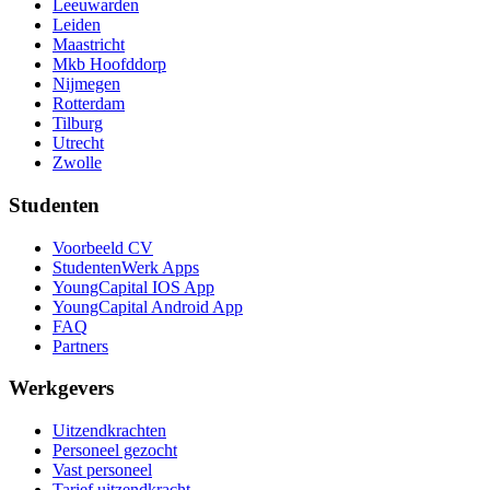
Leeuwarden
Leiden
Maastricht
Mkb Hoofddorp
Nijmegen
Rotterdam
Tilburg
Utrecht
Zwolle
Studenten
Voorbeeld CV
StudentenWerk Apps
YoungCapital IOS App
YoungCapital Android App
FAQ
Partners
Werkgevers
Uitzendkrachten
Personeel gezocht
Vast personeel
Tarief uitzendkracht