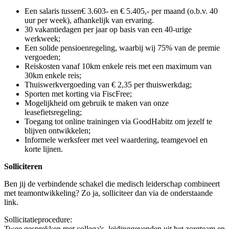
Een salaris tussen€ 3.603- en € 5.405,- per maand (o.b.v. 40
uur per week), afhankelijk van ervaring.
30 vakantiedagen per jaar op basis van een 40-urige
werkweek;
Een solide pensioenregeling, waarbij wij 75% van de premie
vergoeden;
Reiskosten vanaf 10km enkele reis met een maximum van
30km enkele reis;
Thuiswerkvergoeding van € 2,35 per thuiswerkdag;
Sporten met korting via FiscFree;
Mogelijkheid om gebruik te maken van onze
leasefietsregeling;
Toegang tot online trainingen via GoodHabitz om jezelf te
blijven ontwikkelen;
Informele werksfeer met veel waardering, teamgevoel en
korte lijnen.
Solliciteren
Ben jij de verbindende schakel die medisch leiderschap combineert
met teamontwikkeling? Zo ja, solliciteer dan via de onderstaande
link.
Sollicitatieprocedure:
Twee gesprekken met collega's, leidinggevenden uit het zorgteam en