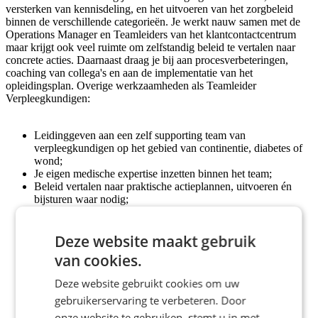
versterken van kennisdeling, en het uitvoeren van het zorgbeleid
binnen de verschillende categorieën. Je werkt nauw samen met de
Operations Manager en Teamleiders van het klantcontactcentrum
maar krijgt ook veel ruimte om zelfstandig beleid te vertalen naar
concrete acties. Daarnaast draag je bij aan procesverbeteringen,
coaching van collega's en aan de implementatie van het
opleidingsplan. Overige werkzaamheden als Teamleider
Verpleegkundigen:
Leidinggeven aan een zelf supporting team van
verpleegkundigen op het gebied van continentie, diabetes of
wond;
Je eigen medische expertise inzetten binnen het team;
Beleid vertalen naar praktische actieplannen, uitvoeren én
bijsturen waar nodig;
Kwaliteit bewaken van dossiers, CRM-gebruik,
klanttevredenheid en BIG-registraties;
Deze website maakt gebruik
Coördineren van trainingen, onboarding en vakinhoudelijke
scholingen;
van cookies.
Initiëren en uitvoeren van procesverbeteringen binnen het
zorgproces;
Deze website gebruikt cookies om uw
Maken van jaarplannen en managementrapportages;
gebruikerservaring te verbeteren. Door
Fungeren als aanspreekpunt voor interne en externe
stakeholders in de zorgketen.
onze website te gebruiken, stemt u in met