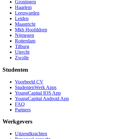
Groningen
Haarlem
Leeuwarden
Leiden
Maastricht
Mkb Hoofddorp
Nijmegen
Rotterdam
Tilburg
Utrecht
Zwolle
Studenten
Voorbeeld CV
StudentenWerk Apps
YoungCapital IOS App
YoungCapital Android App
FAQ
Partners
Werkgevers
Uitzendkrachten