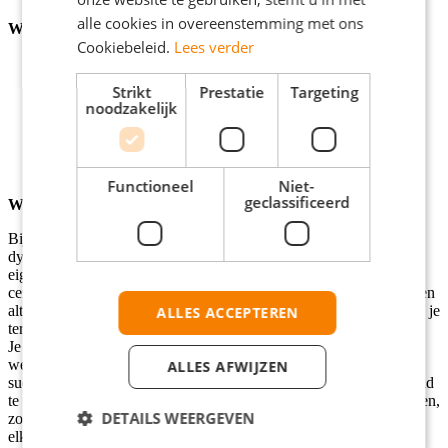
alle cookies in overeenstemming met ons
Wat vragen wij van jou
Cookiebeleid.
Lees verder
HBO werk- en denkniveau;
Geldige BIG-registratie;
Strikt
Prestatie
Targeting
Minimaal 5 jaar werkervaring als verpleegkundige;
noodzakelijk
Affiniteit met kwaliteit, beleid en procesoptimalisatie;
Goede beheersing van de Nederlandse én Engelse taal;
Beschikbaarheid van minimaal 32 uur per week;
Ervaring met MS Office en bij voorkeur CRM-systemen.
Functioneel
Niet-
geclassificeerd
Wat bieden wij jou
Bij Bosman & MediReva bieden we een professionele en
dynamische werkomgeving, waar je volop de ruimte krijgt om je
eigen inbreng en ideeën te delen. Ontwikkeling staat bij ons
centraal, zowel op persoonlijk als op professioneel vlak. Wij streven
altijd naar het hoogst mogelijke kwaliteitsniveau en die ambitie zie je
ALLES ACCEPTEREN
terug in alles wat we doen.
Je wordt deel van een hecht team met een aanstekelijk en positief
werkklimaat, waarin we samen mooie prestaties neerzetten en die
ALLES AFWIJZEN
successen ook met elkaar vieren. Om het gevoel van saamhorigheid
te versterken, organiseren we regelmatig diverse leuke evenementen,
DETAILS WEERGEVEN
zodat we niet alleen tijdens het werk, maar ook daarbuiten voor
elkaar klaarstaan.