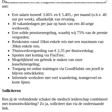
Daarnaast bieden we de volgende secundaire arbeidsvoorwaarden
aan:
Een salaris tussen€ 3.603- en € 5.405,- per maand (o.b.v. 40
uur per week), afhankelijk van ervaring.
30 vakantiedagen per jaar op basis van een 40-urige
werkweek;
Een solide pensioenregeling, waarbij wij 75% van de premie
vergoeden;
Reiskosten vanaf 10km enkele reis met een maximum van
30km enkele reis;
Thuiswerkvergoeding van € 2,35 per thuiswerkdag;
Sporten met korting via FiscFree;
Mogelijkheid om gebruik te maken van onze
leasefietsregeling;
Toegang tot online trainingen via GoodHabitz om jezelf te
blijven ontwikkelen;
Informele werksfeer met veel waardering, teamgevoel en
korte lijnen.
Solliciteren
Ben jij de verbindende schakel die medisch leiderschap combineert
met teamontwikkeling? Zo ja, solliciteer dan via de onderstaande
link.