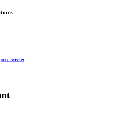
tures
oopmedewerker
ant