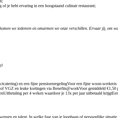
én;
g of je hebt ervaring in een hoogstaand culinair restaurant;
elkomen we iedereen en omarmen we onze verschillen. Ervaar jij, om w
p!
ctcatering) en een fijne pensioenregelingVoor een fijne woon-werkreis
is of VGZ en leuke kortingen via Benefits@workVoor gemiddeld €1,50 p
penUitbetaling per 4 weken waardoor je 13x per jaar uitbetaald krijgt
nsen en talent. In welke fase van je loopbaan of persoonlijke situatie 