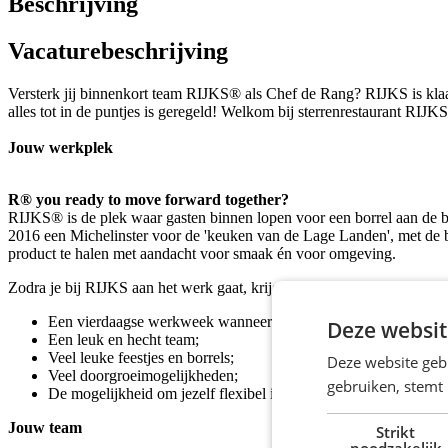
Beschrijving
Vacaturebeschrijving
Versterk jij binnenkort team RIJKS® als Chef de Rang? RIJKS is klaar
alles tot in de puntjes is geregeld! Welkom bij sterrenrestaurant RIJK
Jouw werkplek
R® you ready to move forward together?
RIJKS® is de plek waar gasten binnen lopen voor een borrel aan de b
2016 een Michelinster voor de 'keuken van de Lage Landen', met de 
product te halen met aandacht voor smaak én voor omgeving.
Zodra je bij RIJKS aan het werk gaat, krijg je niet alleen een goed sal
Een vierdaagse werkweek wanneer je fulltime werkt;
Deze websit
Een leuk en hecht team;
Veel leuke feestjes en borrels;
Deze website geb
Veel doorgroeimogelijkheden;
gebruiken, stemt
De mogelijkheid om jezelf flexibel in te plannen!
Jouw team
Strikt
noodzakelijk