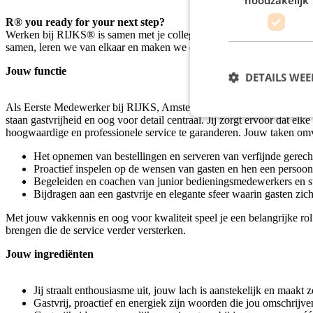
R® you ready for your next step?
Werken bij RIJKS® is samen met je collega's elke dag voor het hoogst
samen, leren we van elkaar en maken we elkaar beter. Bij RIJKS® kan j
Jouw functie
DETAILS WE
Als Eerste Medewerker bij RIJKS, Amsterdam ben jij verantwoordelijk
staan gastvrijheid en oog voor detail centraal. Jij zorgt ervoor dat 
hoogwaardige en professionele service te garanderen. Jouw taken om
Het opnemen van bestellingen en serveren van verfijnde gerec
Proactief inspelen op de wensen van gasten en hen een persoon
Begeleiden en coachen van junior bedieningsmedewerkers en st
Bijdragen aan een gastvrije en elegante sfeer waarin gasten z
Met jouw vakkennis en oog voor kwaliteit speel je een belangrijke rol 
brengen die de service verder versterken.
Jouw ingrediënten
Jij straalt enthousiasme uit, jouw lach is aanstekelijk en maakt
Gastvrij, proactief en energiek zijn woorden die jou omschrijv