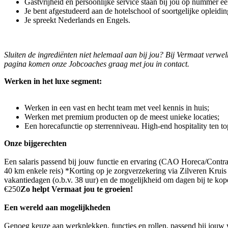
Gastvrijheid en persoonlijke service staan bij jou op nummer é
Je bent afgestudeerd aan de hotelschool of soortgelijke opleidin
Je spreekt Nederlands en Engels.
Sluiten de ingrediënten niet helemaal aan bij jou? Bij Vermaat verw
pagina komen onze Jobcoaches graag met jou in contact.
Werken in het luxe segment:
Werken in een vast en hecht team met veel kennis in huis;
Werken met premium producten op de meest unieke locaties;
Een horecafunctie op sterrenniveau. High-end hospitality ten to
Onze bijgerechten
Een salaris passend bij jouw functie en ervaring (CAO Horeca/Contra
40 km enkele reis) *Korting op je zorgverzekering via Zilveren Kru
vakantiedagen (o.b.v. 38 uur) en de mogelijkheid om dagen bij te ko
€250
Zo helpt Vermaat jou te groeien!
Een wereld aan mogelijkheden
Genoeg keuze aan werkplekken, functies en rollen, passend bij jouw we