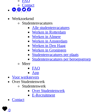
FAQ
Contact
Werkzoekend
Studentenvacatures
Alle studentenvacatures
Werken in Rotterdam
Werken in Almere
Werken in Amsterdam
Werken in Den Haag
Werken in Groningen
Studentenvacatures per plaats
Studentenvacatures per beroepsgroep
Meer
FAQ
App
Voor werkgevers
Over Studentenwerk
Studentenwerk
Over Studentenwerk
E-Recruitment
Contact
0