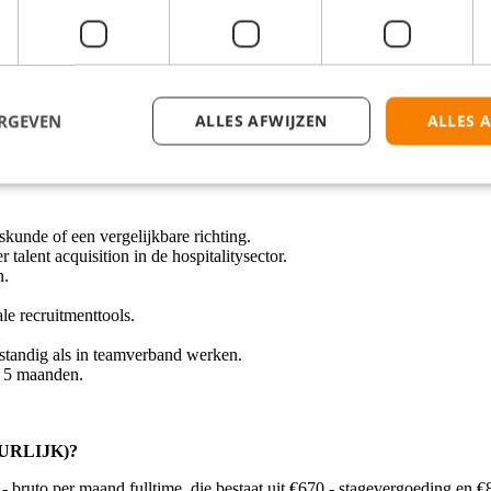
s vacaturebanken, sociale media en direct contact – om toptalent te ide
liceren van aantrekkelijke vacatureteksten om de beste kandidaten in de
t oog voor detail, en het voeren van eerste gesprekken om te toetsen op k
ussen kandidaten en hiring managers voor een soepel en positief sollic
do Hotels als aantrekkelijke werkgever via job fairs, carrière-eveneme
ERGEVEN
ALLES AFWIJZEN
ALLES 
van wervingsgegevens en het maken van rapportages over belangrijke st
rking van het applicant tracking system en naleving van interne proc
kunde of een vergelijkbare richting.
 talent acquisition in de hospitalitysector.
n.
ale recruitmenttools.
lfstandig als in teamverband werken.
l 5 maanden.
URLIJK)?
- bruto per maand fulltime, die bestaat uit €670,- stagevergoeding en €