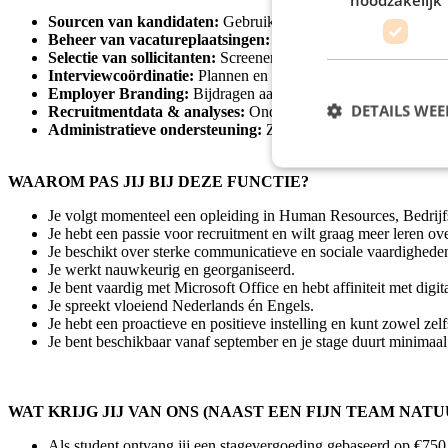
Sourcen van kandidaten:
Gebruik verschillende kanalen – zoal
Beheer van vacatureplaatsingen:
Opstellen, aanpassen en pub
Selectie van sollicitanten:
Screenen van cv’s en sollicitaties me
Interviewcoördinatie:
Plannen en coördineren van gesprekken t
Employer Branding:
Bijdragen aan het versterken van Leonar
DETAILS WE
Recruitmentdata & analyses:
Ondersteunen bij het bijhouden 
Administratieve ondersteuning:
Zorgdragen voor een goede we
WAAROM PAS JIJ BIJ DEZE FUNCTIE?
Je volgt momenteel een opleiding in Human Resources, Bedrijfs
Je hebt een passie voor recruitment en wilt graag meer leren over
Je beschikt over sterke communicatieve en sociale vaardighede
Je werkt nauwkeurig en georganiseerd.
Je bent vaardig met Microsoft Office en hebt affiniteit met digit
Je spreekt vloeiend Nederlands én Engels.
Je hebt een proactieve en positieve instelling en kunt zowel ze
Je bent beschikbaar vanaf september en je stage duurt minimaa
WAT KRIJG JIJ VAN ONS (NAAST EEN FIJN TEAM NATU
Als student ontvang jij een stagevergoeding gebaseerd op €750,