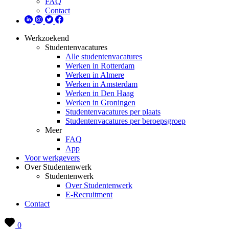
FAQ
Contact
Werkzoekend
Studentenvacatures
Alle studentenvacatures
Werken in Rotterdam
Werken in Almere
Werken in Amsterdam
Werken in Den Haag
Werken in Groningen
Studentenvacatures per plaats
Studentenvacatures per beroepsgroep
Meer
FAQ
App
Voor werkgevers
Over Studentenwerk
Studentenwerk
Over Studentenwerk
E-Recruitment
Contact
0