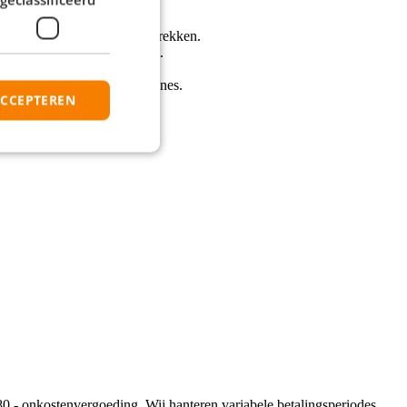
ntificeren en te benaderen.
 hospitalitybranche aan te trekken.
walificaties en culturele fit.
itatieproces.
nten en sociale mediacampagnes.
ACCEPTEREN
atistieken en trends.
essen en wetgeving.
80,- onkostenvergoeding. Wij hanteren variabele betalingsperiodes