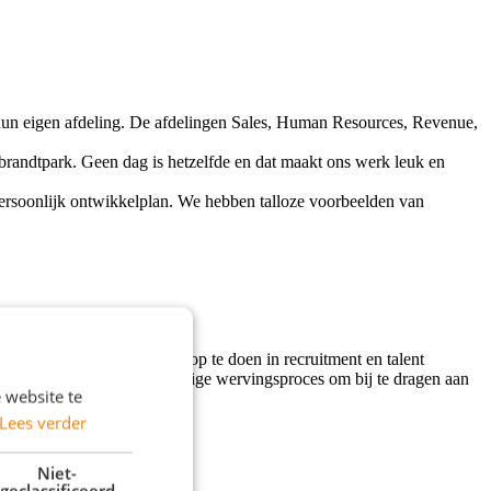
 hun eigen afdeling. De afdelingen Sales, Human Resources, Revenue,
randtpark. Geen dag is hetzelfde en dat maakt ons werk leuk en
persoonlijk ontwikkelplan. We hebben talloze voorbeelden van
e kans om praktijkervaring op te doen in recruitment en talent
 en ondersteun je het volledige wervingsproces om bij te dragen aan
 website te
Lees verder
Niet-
geclassificeerd