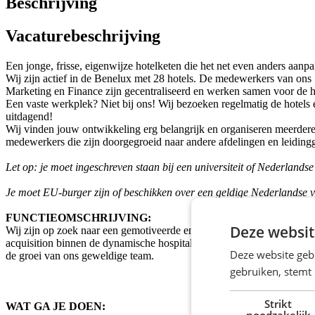
Beschrijving
Vacaturebeschrijving
Een jonge, frisse, eigenwijze hotelketen die het net even anders aanp
Wij zijn actief in de Benelux met 28 hotels. De medewerkers van ons
Marketing en Finance zijn gecentraliseerd en werken samen voor de h
Een vaste werkplek? Niet bij ons! Wij bezoeken regelmatig de hotel
uitdagend!
Wij vinden jouw ontwikkeling erg belangrijk en organiseren meerdere
medewerkers die zijn doorgegroeid naar andere afdelingen en leiding
Let op: je moet ingeschreven staan bij een universiteit of Nederland
Je moet EU-burger zijn of beschikken over een geldige Nederlandse 
FUNCTIEOMSCHRIJVING:
Deze websit
Wij zijn op zoek naar een gemotiveerde en enthousiaste Recruitment St
acquisition binnen de dynamische hospitalitysector. Als Recruitment 
Deze website geb
de groei van ons geweldige team.
gebruiken, stemt
Strikt
WAT GA JE DOEN:
noodzakelijk