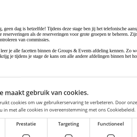
 geen dag is hetzelfde! Tijdens deze stage ben jij het telefonische aan
eserveringen als de reserveringen voor grote groepen te beheren. Zijn 
ntroleren van commissies.
 leer je alle facetten binnen de Groups & Events afdeling kennen. Zo 
ijg je tijdens je stage de kans om alle andere afdelingen binnen het h
g.
e maakt gebruik van cookies.
spraak als in schrift.
ruikt cookies om uw gebruikerservaring te verbeteren. Door onze
 u in met alle cookies in overeenstemming met ons Cookiebeleid.
Prestatie
Targeting
Functioneel
ship (TMT) bij Leonardo Hotels the place to be! Zie jij je stage als het 