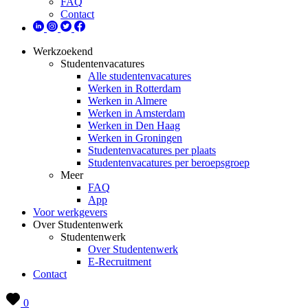
FAQ
Contact
Werkzoekend
Studentenvacatures
Alle studentenvacatures
Werken in Rotterdam
Werken in Almere
Werken in Amsterdam
Werken in Den Haag
Werken in Groningen
Studentenvacatures per plaats
Studentenvacatures per beroepsgroep
Meer
FAQ
App
Voor werkgevers
Over Studentenwerk
Studentenwerk
Over Studentenwerk
E-Recruitment
Contact
0