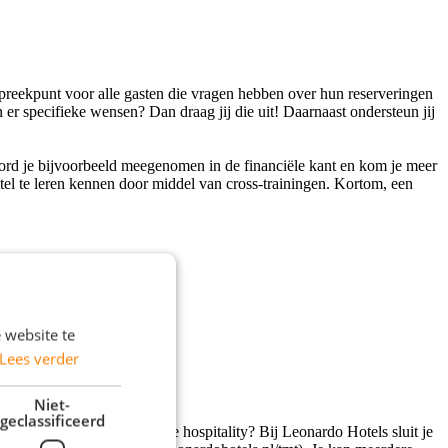
spreekpunt voor alle gasten die vragen hebben over hun reserveringen
er specifieke wensen? Dan draag jij die uit! Daarnaast ondersteun jij
word je bijvoorbeeld meegenomen in de financiële kant en kom je meer
otel te leren kennen door middel van cross-trainingen. Kortom, een
 website te
Lees verder
Niet-
geclassificeerd
begin van een carrière in de hospitality? Bij Leonardo Hotels sluit je