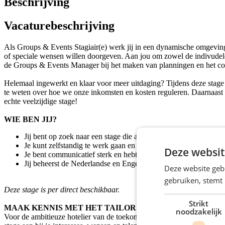
Beschrijving
Vacaturebeschrijving
Als Groups & Events Stagiair(e) werk jij in een dynamische omgeving,
of speciale wensen willen doorgeven. Aan jou om zowel de indivudele r
de Groups & Events Manager bij het maken van planningen en het co
Helemaal ingewerkt en klaar voor meer uitdaging? Tijdens deze stage
te weten over hoe we onze inkomsten en kosten reguleren. Daarnaast kr
echte veelzijdige stage!
WIE BEN JIJ?
Jij bent op zoek naar een stage die aansluit bij jouw opleiding.
Je kunt zelfstandig te werk gaan en hebt een pro-actieve houdin
Deze websit
Je bent communicatief sterk en hebt oog voor detail.
Jij beheerst de Nederlandse en Engelse taal uitstekend, zowel in 
Deze website geb
gebruiken, stemt
Deze stage is per direct beschikbaar.
Strikt
MAAK KENNIS MET HET TAILOR MADE TRAINEESHIP
noodzakelijk
Voor de ambitieuze hotelier van de toekomst is het Tailor Made Trainee