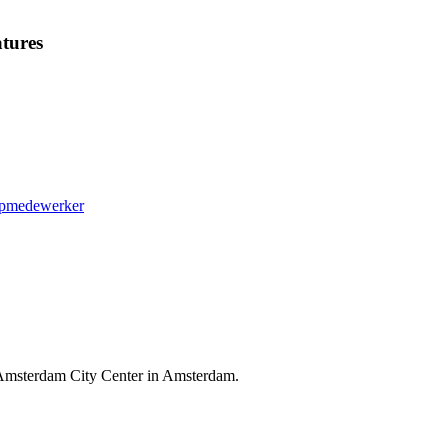
tures
oopmedewerker
l Amsterdam City Center in Amsterdam.