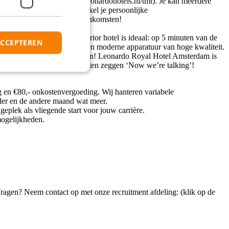
T-programma (www.werkenbijleonardohotels.nl/tmt). Je kan meerdere
persoonlijke coach; ontwikkel je persoonlijke
 TMT-lessen en sociale bijeenkomsten!
ging van dit 4 sterren superior hotel is ideaal: op 5 minuten van de
ACCEPTEREN
en fris, innovatief design en moderne apparatuur van hoge kwaliteit.
rote evenementen en congressen! Leonardo Royal Hotel Amsterdam is
ational Flavors maken dat gasten zeggen ‘Now we’re talking’!
g en €80,- onkostenvergoeding. Wij hanteren variabele
nder en de andere maand wat meer.
eplek als vliegende start voor jouw carrière.
mogelijkheden.
. Vragen? Neem contact op met onze recruitment afdeling: (klik op de