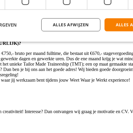
ht de afdeling of hotel, word je automatisch ingeschreven voor het TM
en als Marketing en Finance; gemotiveerd en gecoacht worden doorjouw 
alle andere HBO-stagiaires kennen door middel van onze georganiseerde
l van onze keten bevindt zich direct aan metrostation Overamstel. De lig
ERGEVEN
ALLES AFWIJZEN
ALLES 
 Schiphol Airport. Het hotel heeft 18 verdiepingen en 490 kamers met e
meeting rooms en een gigantische ballroom; de perfecte locatie voor g
n over de stad en de meest verfijnde smaken in restaurant LEO'S Intern
URLIJK)?
€750,- bruto per maand fulltime, die bestaat uit €670,- stagevergoedin
al gewerkte dagen en gewerkte uren. Dus de ene maand krijg je wat mi
t het unieke Tailor Made Traineeship (TMT); een op maat gemaakte stag
ie? Dan ben je bij ons aan het goede adres! Wij bieden goede doorgroei
sregeling!
el waar jij werkzaam bent tijdens jouw Weet Waar je Werkt experience!
t en creativiteit! Interesse? Dan ontvangen wij graag je motivatie en CV