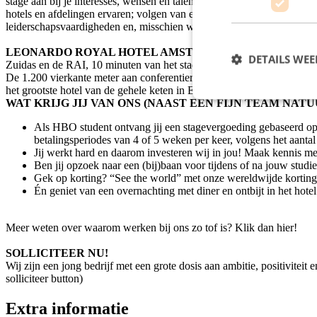
stage aan bij je interesses, wensen en talenten. Als trainee, ongeac
hotels en afdelingen ervaren; volgen van expertsessies in onderwerp
leiderschapsvaardigheden en, misschien wel het belangrijkste, leer 
LEONARDO ROYAL HOTEL AMSTERDAM
Het nieuwste hote
DETAILS WE
Zuidas en de RAI, 10 minuten van het stadscentrum en 20 minuten van
De 1.200 vierkante meter aan conferentieruimte is verdeeld over 11 
het grootste hotel van de gehele keten in Europa. Prachtige uitzichte
WAT KRIJG JIJ VAN ONS (NAAST EEN FIJN TEAM NATU
Als HBO student ontvang jij een stagevergoeding gebaseerd op 
betalingsperiodes van 4 of 5 weken per keer, volgens het aant
Jij werkt hard en daarom investeren wij in jou! Maak kennis me
Ben jij opzoek naar een (bij)baan voor tijdens of na jouw stud
Gek op korting? “See the world” met onze wereldwijde korting
Én geniet van een overnachting met diner en ontbijt in het hot
Meer weten over waarom werken bij ons zo tof is? Klik dan hier!
SOLLICITEER NU!
Wij zijn een jong bedrijf met een grote dosis aan ambitie, positivitei
solliciteer button)
Extra informatie