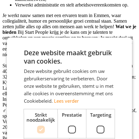
Verwerkt administratie en stelt arbeidsovereenkomsten op.
Je werkt nauw samen met een ervaren team in Emmen, waar
collegialiteit, humor en persoonlijke groei centraal staan. Samen
zetten jullie alles op alles om mensen aan werk te helpen!
Wat we je
bieden
Bij Start People krijg je de kans om je talenten te
ontwikkelen en een mooie carrière op te bouwen. Je maakt deel uit
van een hecht team waar je zorgvuldig wordt ingewerkt en krijg je
een goede onboarding. Zo begin jij met een goed gevoel aan je
Deze website maakt gebruik
nieuwe baan. Daarnaast kun je rekenen op:
van cookies.
Startsalaris tussen €2.700 en €3.100 bruto per maand (op basis van
Deze website gebruikt cookies om uw
40 uur);
32 tot 40 uur per week, met flexibele werktijden en hybride werken;
gebruikerservaring te verbeteren. Door
Kwartaalbonus bij behalen van teamdoelen;
onze website te gebruiken, stemt u in met
Laptop, telefoon én thuiswerkvergoeding (€36 per maand + €600,
alle cookies in overeenstemming met ons
elke vijf jaar, voor accessoires);
Interne trainingen, e-learnings en doorgroeikansen binnen Start
Cookiebeleid.
Lees verder
People of RGF Staffing;
‍♂ Persoonlijk keuzebudget van 6%, vrij te besteden aan extra verlof,
Strikt
Prestatie
Targeting
sport, of uitbetaling;
noodzakelijk
Volledige OV-vergoeding of €0,24 per km reiskostenvergoeding;
20 vakantiedagen, met de optie om extra dagen te kopen + 8%
vakantiegeld;
Pensioenopbouw vanaf dag 1;