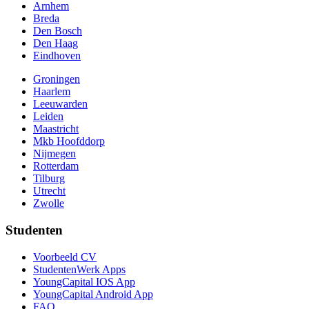
Arnhem
Breda
Den Bosch
Den Haag
Eindhoven
Groningen
Haarlem
Leeuwarden
Leiden
Maastricht
Mkb Hoofddorp
Nijmegen
Rotterdam
Tilburg
Utrecht
Zwolle
Studenten
Voorbeeld CV
StudentenWerk Apps
YoungCapital IOS App
YoungCapital Android App
FAQ