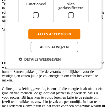
Functioneel
Niet-
Teamuitjes, successen vieren én een coachende leidinggevende die
geclassificeerd
in jouw groei investeert.
Functie-eisen
Jij bruist van de energie,
schakelt makkelijk tussen taken en weet mensen te overtuigen. Of je
nu op kantoor zit, onderweg bent naar een klant of thuiswerkt — jij
blijft in verbinding.
Verder neem je het volgende met je mee:
ALLES ACCEPTEREN
Mbo+/hbo werk- en denkniveau;
Je bent sociaal, commercieel en resultaatgericht;
Je hebt een rijbewijs (pré) en vindt het leuk om bedrijven te
ALLES AFWIJZEN
bezoeken;
Je houdt van afwisseling en werkt graag in een hecht team.
DETAILS WEERGEVEN
Over het bedrijf
Je komt terecht in een hecht en ervaren team waar
werkplezier voorop staat. De sfeer is goed, met veel ruimte voor
humor. Samen pakken jullie de verantwoordelijkheid voor de
vestiging en zetten jullie je vol energie in om echt het verschil te
maken.
Celine, jouw leidinggevende, is iemand die energie haalt uit het zien
groeien van mensen. Ze gelooft dat plezier in je werk de basis is
voor succes. Bij haar kun je volop leren en krijg je de ruimte om
jezelf te ontwikkelen, zowel in je vak als persoonlijk. In haar team
mag iedereen zichzelf zijn en dat zorgt voor een omgeving waarin jij