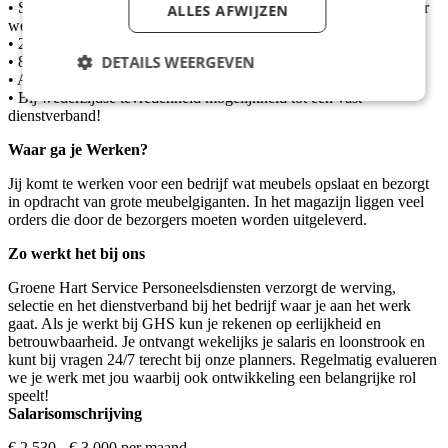
• Salaris tussen de €2530,- en €3000,- per maand, o.b.v. 40 uur per
ALLES AFWIJZEN
week en afhankelijk van kennis en ervaring;
• 25 vakantiedagen op jaarbasis (o.b.v 40 uur per week);
DETAILS WEERGEVEN
• 8,33% vakantiegeld;
• Afwisselend werk in een professionele logistieke omgeving;
• Bij wederzijdse tevredenheid mogelijkheid tot een vast
dienstverband!
Waar ga je Werken?
Jij komt te werken voor een bedrijf wat meubels opslaat en bezorgt
in opdracht van grote meubelgiganten. In het magazijn liggen veel
orders die door de bezorgers moeten worden uitgeleverd.
Zo werkt het bij ons
Groene Hart Service Personeelsdiensten verzorgt de werving,
selectie en het dienstverband bij het bedrijf waar je aan het werk
gaat. Als je werkt bij GHS kun je rekenen op eerlijkheid en
betrouwbaarheid. Je ontvangt wekelijks je salaris en loonstrook en
kunt bij vragen 24/7 terecht bij onze planners. Regelmatig evalueren
we je werk met jou waarbij ook ontwikkeling een belangrijke rol
speelt!
Salarisomschrijving
€ 2.530 - € 3.000 per maand