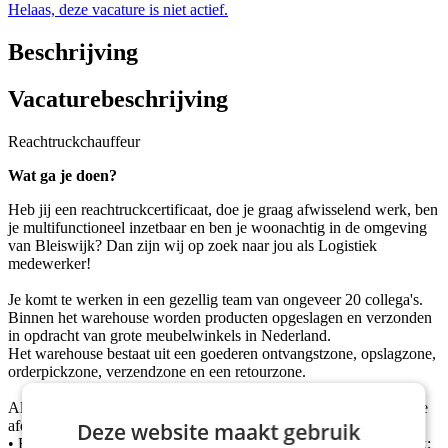
Helaas, deze vacature is niet actief.
Beschrijving
Vacaturebeschrijving
Reachtruckchauffeur
Wat ga je doen?
Heb jij een reachtruckcertificaat, doe je graag afwisselend werk, ben
je multifunctioneel inzetbaar en ben je woonachtig in de omgeving
van Bleiswijk? Dan zijn wij op zoek naar jou als Logistiek
medewerker!
Je komt te werken in een gezellig team van ongeveer 20 collega's.
Binnen het warehouse worden producten opgeslagen en verzonden
in opdracht van grote meubelwinkels in Nederland.
Het warehouse bestaat uit een goederen ontvangstzone, opslagzone,
orderpickzone, verzendzone en een retourzone.
Als Logistiek medewerker kom je te werken op deze verschillende
afdelingen en houdt je je dus bezig met:
Deze website maakt gebruik
• Het laden en lossen van goederen met behulp van een reachtruck;