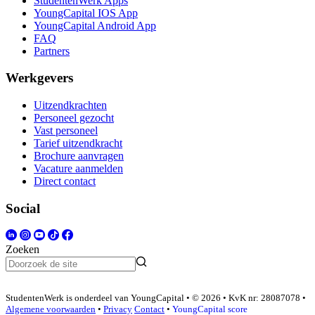
StudentenWerk Apps
YoungCapital IOS App
YoungCapital Android App
FAQ
Partners
Werkgevers
Uitzendkrachten
Personeel gezocht
Vast personeel
Tarief uitzendkracht
Brochure aanvragen
Vacature aanmelden
Direct contact
Social
Zoeken
StudentenWerk is onderdeel van YoungCapital • © 2026 • KvK nr: 28087078 •
Algemene voorwaarden
•
Privacy
Contact
•
YoungCapital score