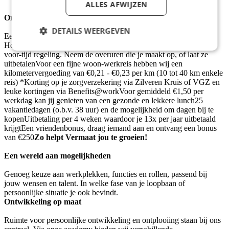
Flexibiliteit in werktijden en werkzaamheden.
ALLES AFWIJZEN
Onze bijgerechten
DETAILS WEERGEVEN
Een salaris passend bij jouw functie en ervaring (CAO
Horeca/Contractcatering) en een fijne pensioenregelingEen tijd-
voor-tijd regeling. Neem de overuren die je maakt op, of laat ze
uitbetalenVoor een fijne woon-werkreis hebben wij een
kilometervergoeding van €0,21 - €0,23 per km (10 tot 40 km enkele
reis) *Korting op je zorgverzekering via Zilveren Kruis of VGZ en
leuke kortingen via Benefits@workVoor gemiddeld €1,50 per
werkdag kan jij genieten van een gezonde en lekkere lunch25
vakantiedagen (o.b.v. 38 uur) en de mogelijkheid om dagen bij te
kopenUitbetaling per 4 weken waardoor je 13x per jaar uitbetaald
krijgtEen vriendenbonus, draag iemand aan en ontvang een bonus
van €250
Zo helpt Vermaat jou te groeien!
Een wereld aan mogelijkheden
Genoeg keuze aan werkplekken, functies en rollen, passend bij
jouw wensen en talent. In welke fase van je loopbaan of
persoonlijke situatie je ook bevindt.
Ontwikkeling op maat
Ruimte voor persoonlijke ontwikkeling en ontplooiing staan bij ons