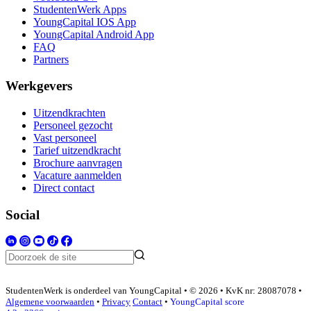
StudentenWerk Apps
YoungCapital IOS App
YoungCapital Android App
FAQ
Partners
Werkgevers
Uitzendkrachten
Personeel gezocht
Vast personeel
Tarief uitzendkracht
Brochure aanvragen
Vacature aanmelden
Direct contact
Social
StudentenWerk is onderdeel van YoungCapital • © 2026 • KvK nr: 28087078 •
Algemene voorwaarden
•
Privacy
Contact
•
YoungCapital score