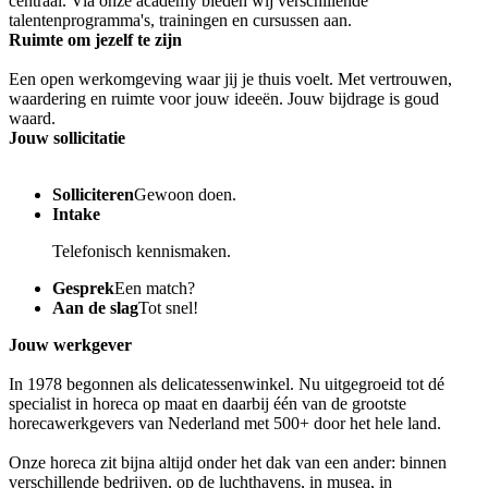
centraal. Via onze academy bieden wij verschillende
talentenprogramma's, trainingen en cursussen aan.
Ruimte om jezelf te zijn
Een open werkomgeving waar jij je thuis voelt. Met vertrouwen,
waardering en ruimte voor jouw ideeën. Jouw bijdrage is goud
waard.
Jouw sollicitatie
Solliciteren
Gewoon doen.
Intake
Telefonisch kennismaken.
Gesprek
Een match?
Aan de slag
Tot snel!
Jouw werkgever
In 1978 begonnen als delicatessenwinkel. Nu uitgegroeid tot dé
specialist in horeca op maat en daarbij één van de grootste
horecawerkgevers van Nederland met 500+ door het hele land.
Onze horeca zit bijna altijd onder het dak van een ander: binnen
verschillende bedrijven, op de luchthavens, in musea, in