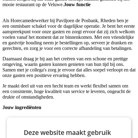
mooie restaurant op de Veluwe.
Jouw functie
Als Horecamedewerker bij Paviljoen de Posbank, Rheden ben je
een onmisbare schakel voor de dagelijkse operatie. Je bent het eerste
aanspreekpunt voor onze gasten en zorgt ervoor dat zij zich welkom
voelen vanaf het moment dat ze binnenkomen. Met een vriendelijke
en gastvrije houding neem je bestellingen op, serveer je dranken en
gerechten, en zorg je voor een correcte afhandeling van betalingen.
Daarnaast draag je bij aan het creëren van een schone en prettige
omgeving, waarin gasten kunnen genieten van hun tijd bij ons.
Samen met je collega's zorg je ervoor dat alles soepel verloopt en dat
onze gasten een positieve ervaring hebben.
Je maakt deel uit van een hecht team en werkt flexibel samen om
een consistente, hoge kwaliteit van service te leveren, ongeacht de
drukte of omstandigheden.
Jouw ingrediënten
Het liefst heb je al wat horeca-ervaring, maar ook als
aanstormend talent kun je bij ons terecht. Je voelt je in ieder
Deze website maakt gebruik
geval thuis in de horeca.