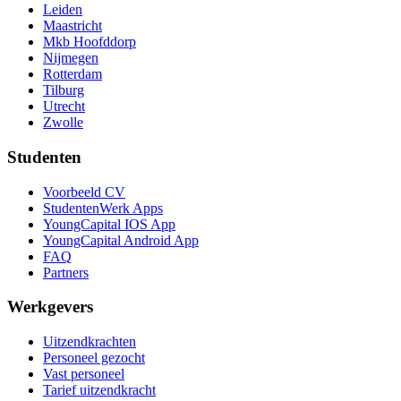
Leiden
Maastricht
Mkb Hoofddorp
Nijmegen
Rotterdam
Tilburg
Utrecht
Zwolle
Studenten
Voorbeeld CV
StudentenWerk Apps
YoungCapital IOS App
YoungCapital Android App
FAQ
Partners
Werkgevers
Uitzendkrachten
Personeel gezocht
Vast personeel
Tarief uitzendkracht