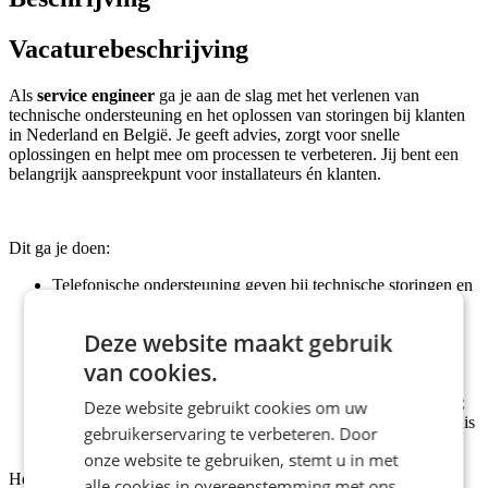
Vacaturebeschrijving
Als
service engineer
ga je aan de slag met het verlenen van
technische ondersteuning en het oplossen van storingen bij klanten
in Nederland en België. Je geeft advies, zorgt voor snelle
oplossingen en helpt mee om processen te verbeteren. Jij bent een
belangrijk aanspreekpunt voor installateurs én klanten.
Dit ga je doen:
Telefonische ondersteuning geven bij technische storingen en
advies bieden over oplossingen;
Storingen registreren, data verzamelen en systemen
Deze website maakt gebruik
optimaliseren;
Klanten informeren over onderhoudsabonnementen en het
van cookies.
beheren hiervan;
Werkbonnen verwerken, zodat de facturatie soepel verloopt;
Deze website gebruikt cookies om uw
Kansen signaleren voor betere service en je technische kennis
gebruikerservaring te verbeteren. Door
delen met klanten en collega’s.
onze website te gebruiken, stemt u in met
Het bedrijf in
Zwolle
is gespecialiseerd in het creëren van een
alle cookies in overeenstemming met ons