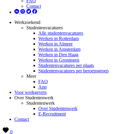
FAQ
Contact
Werkzoekend
Studentenvacatures
Alle studentenvacatures
Werken in Rotterdam
Werken in Almere
Werken in Amsterdam
Werken in Den Haag
Werken in Groningen
Studentenvacatures per plaats
Studentenvacatures per beroepsgroep
Meer
FAQ
App
Voor werkgevers
Over Studentenwerk
Studentenwerk
Over Studentenwerk
E-Recruitment
Contact
0