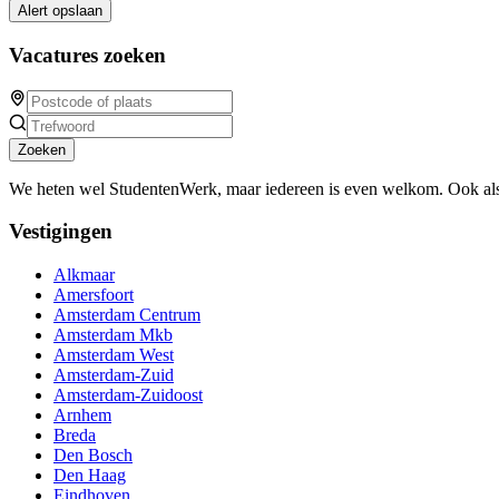
Alert opslaan
Vacatures zoeken
Zoeken
We heten wel StudentenWerk, maar iedereen is even welkom. Ook als
Vestigingen
Alkmaar
Amersfoort
Amsterdam Centrum
Amsterdam Mkb
Amsterdam West
Amsterdam-Zuid
Amsterdam-Zuidoost
Arnhem
Breda
Den Bosch
Den Haag
Eindhoven