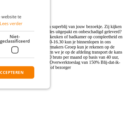
 website te
Lees verder
j onze klanten. En die worden superblij van jouw bezoekje. Zij kijken
eer voor blije monteurs. Is alles uitgepakt en onbeschadigd geleverd?
Niet-
nd Je controleert de geleverde keuken of badkamer op compleetheid en
geclassificeerd
n? Iedere donderdag van 15.30-16.30 kun je binnenlopen in ons
 je verwachten? Bij De Mandemakers Groep kun je rekenen op de
weeks werkt. Daarnaast bieden we je op de afdeling transport de kans
s tussen de € 2.505 tot € 2.930 bruto per maand op basis van 40 uur,
2 - € 3.385 bruto per maand Overwerktoeslag van 150% Blij-dat-ik-
 functiegroep, zoals koerier of bezorger
ACCEPTEREN