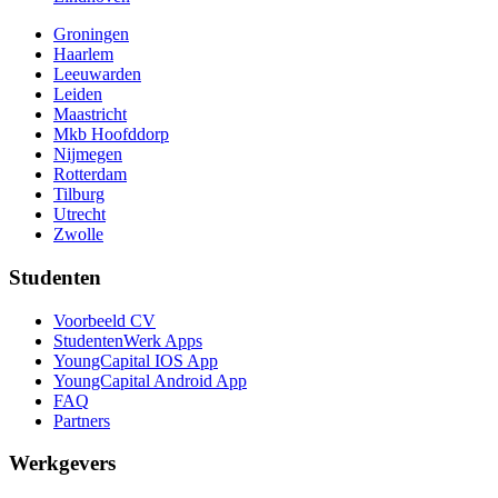
Groningen
Haarlem
Leeuwarden
Leiden
Maastricht
Mkb Hoofddorp
Nijmegen
Rotterdam
Tilburg
Utrecht
Zwolle
Studenten
Voorbeeld CV
StudentenWerk Apps
YoungCapital IOS App
YoungCapital Android App
FAQ
Partners
Werkgevers