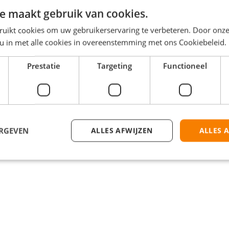
e maakt gebruik van cookies.
ruikt cookies om uw gebruikerservaring te verbeteren. Door onze
 u in met alle cookies in overeenstemming met ons Cookiebeleid.
zo belangrijk! Samen met jouw collega bezorg je keukens of badkamers bi
 er! Jij zet alle onderdelen op de juiste plek in huis. Dat zorgt ook w
Prestatie
Targeting
Functioneel
s. Je bezorgt keukens of badkamers bij onze klanten door heel Nederla
n, betalingen en garanties Wil je nog makkelijker kennis met ons make
alwijk. Je bent van harte welkom, zelfs zonder cv! Afspelen Wat kun
eb je in de avonden en weekenden alle tijd, omdat je overdag en doorde
 Van bijrijder naar blije rijder! Ook krijg je: Een aantrekkelijk salari
sverhoging na het behalen van je C-rijbewijs volgens schaal D: € 2.78
op doorgroeikansen, zowel richting een leidinggevende rol als een andere
ERGEVEN
ALLES AFWIJZEN
ALLES 