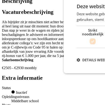
Beschrijving
Deze websit
Vacaturebeschrijving
Deze website geb
gebruiken, stemt
Als bijrijder zit je misschien niet achter het stuur, maar ben je net 
al heel lang uit naar dit moment: hun droomkeuken of droombadkamer is
Strikt
Dan stap je weer in de wagen en rijden jullie naar het volgende adre
noodzakelijk
beschadigingen Je adviseert en informeert klanten over aansluitpunte
inloopspreekuur op ons hoofdkantoor aan de Gragtmansstraat 3 in Wa
allerleukste collega’s: we zijn een hecht team. En voor je vrienden h
om je C-rijbewijs en Code 95 te halen op onze kosten én onder werktijd.
afhankelijk van jouw ervaring Alle voordelen van een TLN-cao Salari
rij-bonus van € 1.000 per jaar, die na 5 jaar oploopt tot € 10.000 Vol
DETAILS WE
Salarisomschrijving
€2505 - €2930 monthly
Extra informatie
Status
Inactief
Opleidingsniveaus
Middelbare school