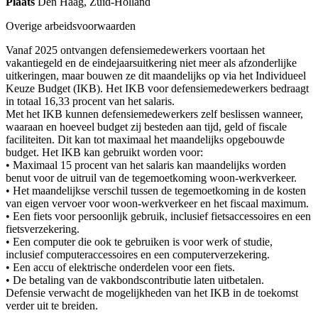
Plaats
Den Haag, Zuid-Holland
Overige arbeidsvoorwaarden
Vanaf 2025 ontvangen defensiemedewerkers voortaan het
vakantiegeld en de eindejaarsuitkering niet meer als afzonderlijke
uitkeringen, maar bouwen ze dit maandelijks op via het Individueel
Keuze Budget (IKB). Het IKB voor defensiemedewerkers bedraagt
in totaal 16,33 procent van het salaris.
Met het IKB kunnen defensiemedewerkers zelf beslissen wanneer,
waaraan en hoeveel budget zij besteden aan tijd, geld of fiscale
faciliteiten. Dit kan tot maximaal het maandelijks opgebouwde
budget. Het IKB kan gebruikt worden voor:
• Maximaal 15 procent van het salaris kan maandelijks worden
benut voor de uitruil van de tegemoetkoming woon-werkverkeer.
• Het maandelijkse verschil tussen de tegemoetkoming in de kosten
van eigen vervoer voor woon-werkverkeer en het fiscaal maximum.
• Een fiets voor persoonlijk gebruik, inclusief fietsaccessoires en een
fietsverzekering.
• Een computer die ook te gebruiken is voor werk of studie,
inclusief computeraccessoires en een computerverzekering.
• Een accu of elektrische onderdelen voor een fiets.
• De betaling van de vakbondscontributie laten uitbetalen.
Defensie verwacht de mogelijkheden van het IKB in de toekomst
verder uit te breiden.