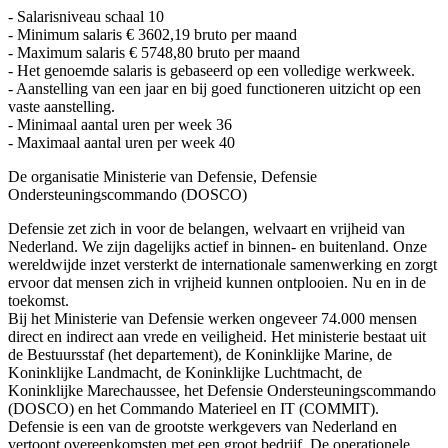
- Salarisniveau schaal 10
- Minimum salaris € 3602,19 bruto per maand
- Maximum salaris € 5748,80 bruto per maand
- Het genoemde salaris is gebaseerd op een volledige werkweek.
- Aanstelling van een jaar en bij goed functioneren uitzicht op een
vaste aanstelling.
- Minimaal aantal uren per week 36
- Maximaal aantal uren per week 40
De organisatie Ministerie van Defensie, Defensie
Ondersteuningscommando (DOSCO)
Defensie zet zich in voor de belangen, welvaart en vrijheid van
Nederland. We zijn dagelijks actief in binnen- en buitenland. Onze
wereldwijde inzet versterkt de internationale samenwerking en zorgt
ervoor dat mensen zich in vrijheid kunnen ontplooien. Nu en in de
toekomst.
Bij het Ministerie van Defensie werken ongeveer 74.000 mensen
direct en indirect aan vrede en veiligheid. Het ministerie bestaat uit
de Bestuursstaf (het departement), de Koninklijke Marine, de
Koninklijke Landmacht, de Koninklijke Luchtmacht, de
Koninklijke Marechaussee, het Defensie Ondersteuningscommando
(DOSCO) en het Commando Materieel en IT (COMMIT).
Defensie is een van de grootste werkgevers van Nederland en
vertoont overeenkomsten met een groot bedrijf. De operationele