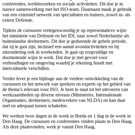
conferenties, werkbezoeken en sociale activiteiten. Dit doe je in
nauwe samenwerking met het ISO-team. Daarnaast maak je gebruik
van een extensief netwerk van specialisten en trainers, zowel in- als
extern Defensie.
Tijdens de cursussen vertegenwoordig je op representatieve wijze
het ministerie van Defensie en het IDL naar zowel Nederlandse als
buitenlandse deelnemers. Dit doe je gedurende de gehele periode,
dat zij te gast zijn, inclusief een aantal avondactiviteiten en bij
uitzondering ook in weekenden. Je gaat op zorgvuldige en
doortastende wijze te werk. Dat doe je met gevoel voor
verhoudingen en omgeving waarbij je rekening houdt met
interculturele verschillen.
Verder lever je een bijdrage aan de verdere ontwikkeling van de
cursussen en het netwerk van sprekers en experts op het gebied van
de thema’s relevant voor ISO. Je bent in staat tot het uitvoeren van
werkzaamheden op diverse niveaus (Ministeries, Internationale
Organisaties, deelnemers, medewerkers van NLDA) en kan daar
snel en adequaat tussen schakelen.
We werken twee dagen in de week in Breda en 1 dag in de week in
Den Haag. De cursussen en conferenties vinden plaats in Den Haag.
Als deze plaatsvinden, werk je vanuit Den Haag.