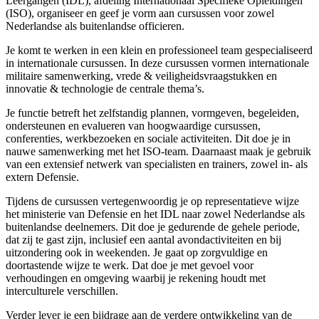
Leergangen (IDL), afdeling Internationaal Specifieke Opleidingen
(ISO), organiseer en geef je vorm aan cursussen voor zowel
Nederlandse als buitenlandse officieren.
Je komt te werken in een klein en professioneel team gespecialiseerd
in internationale cursussen. In deze cursussen vormen internationale
militaire samenwerking, vrede & veiligheidsvraagstukken en
innovatie & technologie de centrale thema’s.
Je functie betreft het zelfstandig plannen, vormgeven, begeleiden,
ondersteunen en evalueren van hoogwaardige cursussen,
conferenties, werkbezoeken en sociale activiteiten. Dit doe je in
nauwe samenwerking met het ISO-team. Daarnaast maak je gebruik
van een extensief netwerk van specialisten en trainers, zowel in- als
extern Defensie.
Tijdens de cursussen vertegenwoordig je op representatieve wijze
het ministerie van Defensie en het IDL naar zowel Nederlandse als
buitenlandse deelnemers. Dit doe je gedurende de gehele periode,
dat zij te gast zijn, inclusief een aantal avondactiviteiten en bij
uitzondering ook in weekenden. Je gaat op zorgvuldige en
doortastende wijze te werk. Dat doe je met gevoel voor
verhoudingen en omgeving waarbij je rekening houdt met
interculturele verschillen.
Verder lever je een bijdrage aan de verdere ontwikkeling van de