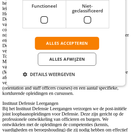
het gebied van initiële- en loopbaanopleidingen voor officieren,
Functioneel
Niet-
leiderschapstrainingen en taal/tolk/ vertaaldiensten defensiebreed.
geclassificeerd
Het IDL verzorgt de post-initiële joint loopbaanopleidingen voor
Defensie, gericht op de beroepsgerichte persoonlijke ontwikkeling
van officieren en gelijkgestelde burgers, door het ontwikkelen van
competenties (kennis, vaardigheden en beroepshouding) die zij
nodig hebben om effectief te kunnen functioneren op midden, hoger
en 'executive’ niveau binnen de defensieorganisatie. Het Instituut
ALLES ACCEPTEREN
Defensie Leergangen is op hoofdlijnen ingericht naar de
verschillende loopbaanopleidingen die het instituut verzorgt. De
Top, Hogere en de Middelbare Defensie Vorming (TDV, HDV en
ALLES AFWIJZEN
MDV) zijn elk in een aparte afdeling ondergebracht. Ten behoeve
van de Middelbare Defensie Opleiding specifiek voor Reservisten
(MDO-R) is een coördinator aan de afdeling MDV toegevoegd. De
DETAILS WEERGEVEN
afdeling Internationale en Specifieke Opleidingen
verzorgt de loopbaanopleidingen voor buitenlandse militairen
(orientation and staff officers courses) en een aantal specifieke,
kortdurende opleidingen en cursussen.
Instituut Defensie Leergangen
Bij het Instituut Defensie Leergangen verzorgen we de post-initiële
joint loopbaanopleidingen voor Defensie. Deze zijn gericht op de
professionele ontwikkeling van officieren en burgers. We
ontwikkelen met de opleidingen de competenties (kennis,
vaardigheden en beroepshouding) die zij nodig hebben om effectief