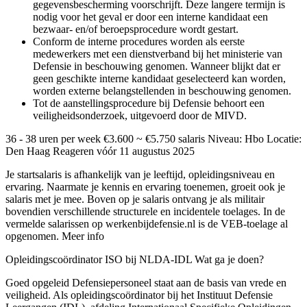
gegevensbescherming voorschrijft. Deze langere termijn is
nodig voor het geval er door een interne kandidaat een
bezwaar- en/of beroepsprocedure wordt gestart.
Conform de interne procedures worden als eerste
medewerkers met een dienstverband bij het ministerie van
Defensie in beschouwing genomen. Wanneer blijkt dat er
geen geschikte interne kandidaat geselecteerd kan worden,
worden externe belangstellenden in beschouwing genomen.
Tot de aanstellingsprocedure bij Defensie behoort een
veiligheidsonderzoek, uitgevoerd door de MIVD.
36 - 38 uren per week €3.600 ~ €5.750 salaris Niveau: Hbo Locatie:
Den Haag Reageren vóór 11 augustus 2025
Je startsalaris is afhankelijk van je leeftijd, opleidingsniveau en
ervaring. Naarmate je kennis en ervaring toenemen, groeit ook je
salaris met je mee. Boven op je salaris ontvang je als militair
bovendien verschillende structurele en incidentele toelages. In de
vermelde salarissen op werkenbijdefensie.nl is de VEB-toelage al
opgenomen. Meer info
Opleidingscoördinator ISO bij NLDA-IDL Wat ga je doen?
Goed opgeleid Defensiepersoneel staat aan de basis van vrede en
veiligheid. Als opleidingscoördinator bij het Instituut Defensie