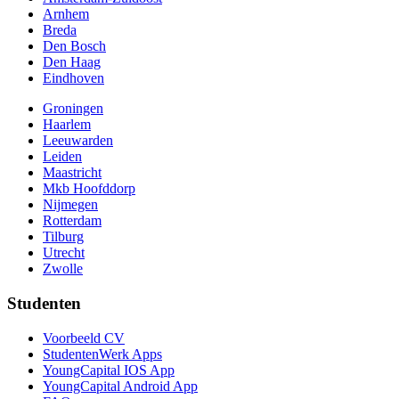
Arnhem
Breda
Den Bosch
Den Haag
Eindhoven
Groningen
Haarlem
Leeuwarden
Leiden
Maastricht
Mkb Hoofddorp
Nijmegen
Rotterdam
Tilburg
Utrecht
Zwolle
Studenten
Voorbeeld CV
StudentenWerk Apps
YoungCapital IOS App
YoungCapital Android App