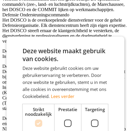
commando's (zee-, land- en luchtstrijdkrachten), de Marechaussee,
het DOSCO en de COMMIT lijken op werkmaatschappijen.
Defensie Ondersteuningscommando
Het DOSCO is de overkoepelende dienstverlener voor de gehele
Defensieorganisatie. Elk dienstencentrum heeft zijn eigen expertise.
Het DOSCO streeft ernaar de klantgerichtheid te versterken, de
dienstverlening te professionaliseren en de doelmatigheid te
vergroten.
Deze website maakt gebruik
De afdeling Nederlandse Defensie Academie, afdeling
Internationale en Specifieke Opleidingen
van cookies.
De werkzaamheden worden uitgevoerd binnen de Nederlandse
Deze website gebruikt cookies om uw
Defensie Academie (NLDA) welke beheersmatig is ondergebracht
gebruikerservaring te verbeteren. Door
bij het Defensie Ondersteuningscommando (DOSCO). De NLDA
onze website te gebruiken, stemt u in met
omvat de Faculteit Militaire Wetenschappen (FMW), Koninklijk
Instituut voor de Marine (KIM), Koninklijke Militaire Academie
alle cookies in overeenstemming met ons
(KMA), het Instituut Defensie Leergangen (IDL), Expertise
Cookiebeleid.
Lees verder
Centrum Leiderschap Defensie (ECLD), Talencentrum Defensie
(TCD), het Nederlands Instituut Militaire Historie (NIMH) en een
staf.
Strikt
Prestatie
Targeting
noodzakelijk
De NLDA heeft tot doel om de best mogelijke (aspirant)officieren
en studenten op te leiden, gereed voor het conflict van morgen.
NLDA levert hiervoor opleidingen, trainingen en ondersteuning op