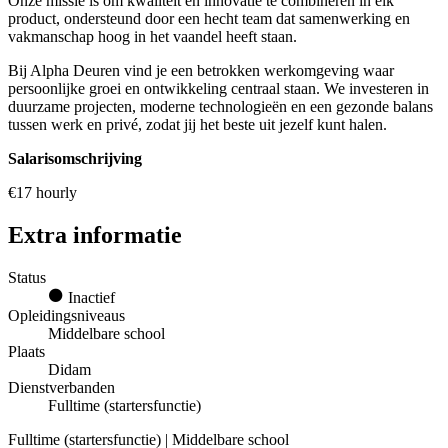
Onze missie is om kwaliteit en innovatie te combineren in elk
product, ondersteund door een hecht team dat samenwerking en
vakmanschap hoog in het vaandel heeft staan.
Bij Alpha Deuren vind je een betrokken werkomgeving waar
persoonlijke groei en ontwikkeling centraal staan. We investeren in
duurzame projecten, moderne technologieën en een gezonde balans
tussen werk en privé, zodat jij het beste uit jezelf kunt halen.
Salarisomschrijving
€17 hourly
Extra informatie
Status
Inactief
Opleidingsniveaus
Middelbare school
Plaats
Didam
Dienstverbanden
Fulltime (startersfunctie)
Fulltime (startersfunctie) | Middelbare school