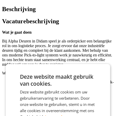
Beschrijving
Vacaturebeschrijving
Wat je gaat doen
Bij Alpha Deuren in Didam speel je als orderpicker een belangrijke
rol in ons logistieke proces. Je zorgt ervoor dat onze industriële
deuren tijdig en compleet bij de klant aankomen. Met behulp van
ons moderne Pick-to-light systeem werk je nauwkeurig en efficiënt.
In ons hechte team staat samenwerking centraal, en je hebt elke
middag vrij om van je dag te genieten.
Wat je gaat doen:
Deze website maakt gebruik
Orderpicken: je verzamelt producten met behulp van het Pick-
van cookies.
to-light systeem en zorgt dat alles compleet is.
Aanvullen: je houdt de voorraad in het magazijn op peil en
Deze website gebruikt cookies om uw
controleert op kwaliteit.
gebruikerservaring te verbeteren. Door
Samenwerken: je werkt nauw samen met collega’s om het
onze website te gebruiken, stemt u in met
proces soepel te laten verlopen.
Bijdragen: je helpt mee aan een nette, veilige en
alle cookies in overeenstemming met ons
overzichtelijke werkomgeving.