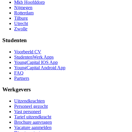
Mkb Hoofddorp
Nijmegen
Rotterdam
Tilburg
Utrecht
Zwolle
Studenten
Voorbeeld CV
StudentenWerk Apps
YoungCapital IOS App
YoungCapital Android App
FAQ
Partners
Werkgevers
Uitzendkrachten
Personeel gezocht
Vast personeel
Tarief uitzendkracht
Brochure aanvragen
Vacature aanmelden