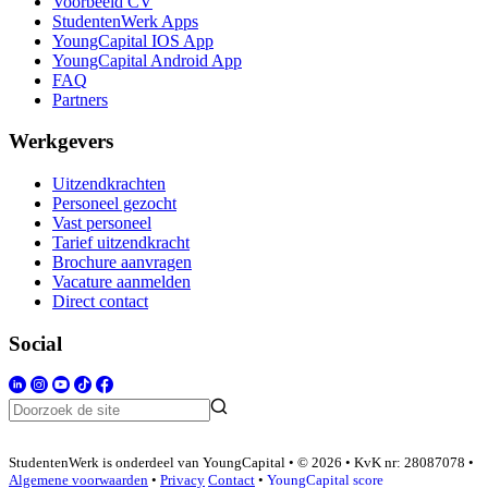
Voorbeeld CV
StudentenWerk Apps
YoungCapital IOS App
YoungCapital Android App
FAQ
Partners
Werkgevers
Uitzendkrachten
Personeel gezocht
Vast personeel
Tarief uitzendkracht
Brochure aanvragen
Vacature aanmelden
Direct contact
Social
StudentenWerk is onderdeel van YoungCapital • © 2026 • KvK nr: 28087078 •
Algemene voorwaarden
•
Privacy
Contact
•
YoungCapital score