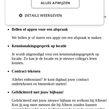
ALLES AFWIJZEN
Solliciteren
Laat jouw gegevens achter via de sollicitatiebutton, Jouw
DETAILS WEERGEVEN
naam, telefoonnummer en emailadres zijn voldoende, geen cv
of motivatiebrief!
Bellen of appen voor een afspraak
We bellen je of sturen een appje om een afspraak te maken
Kennismakingsgesprek op locatie
Je wordt uitgenodigd voor een kennismakingsgesprek op
locatie. Zo kan je de locatie en je nieuwe collega's leren
kennen.
Contract tekenen
Allebei enthousiast? Je kunt digitaal jouw contract
ondertekenen en binnenkort starten!
Gefeliciteerd met jouw bijbaan!
Gefeliciteerd met jouw nieuwe bijbaan en welkom bij Albron!
Ken jij nog meer mensen die bij Albron zouden kunnen