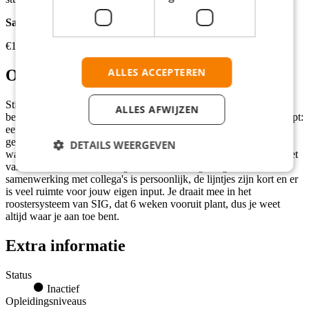
Salarisomschrijving
€14,64 - €18,15 per uur
ALLES ACCEPTEREN
Over de werkgever
Stichting SIG biedt kleinschalige zorg aan mensen met een
ALLES AFWIJZEN
beperking/moeilijkheid. Ze werken met het 'warme gangen'-concept:
een woonvorm waar de voordeur uitkomt op een
gemeenschappelijke gang. Hierdoor ontstaat een huiselijke sfeer,
DETAILS WEERGEVEN
waarin bewoners zich gezien voelen. Op beide locaties werk je met
vaste bewoners in een veilige en stabiele omgeving. De
samenwerking met collega's is persoonlijk, de lijntjes zijn kort en er
is veel ruimte voor jouw eigen input. Je draait mee in het
roostersysteem van SIG, dat 6 weken vooruit plant, dus je weet
altijd waar je aan toe bent.
Extra informatie
Status
Inactief
Opleidingsniveaus