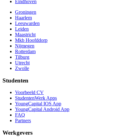
Eindhoven
Groningen
Haarlem
Leeuwarden
Leiden
Maastricht
Mkb Hoofddorp
Nijmegen
Rotterdam
Tilburg
Utrecht
Zwolle
Studenten
Voorbeeld CV
StudentenWerk Apps
YoungCapital IOS App
YoungCapital Android App
FAQ
Partners
Werkgevers