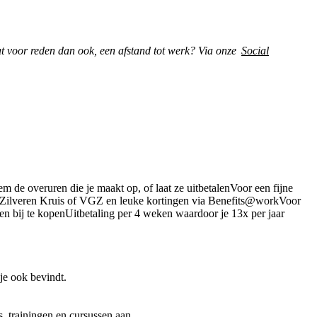
at voor reden dan ook, een afstand tot werk? Via onze
Social
m de overuren die je maakt op, of laat ze uitbetalenVoor een fijne
ia Zilveren Kruis of VGZ en leuke kortingen via Benefits@workVoor
n bij te kopenUitbetaling per 4 weken waardoor je 13x per jaar
je ook bevindt.
, trainingen en cursussen aan.