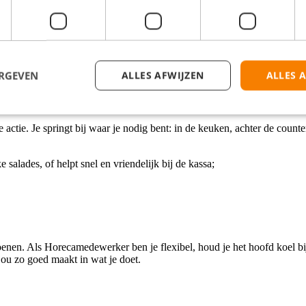
gen we voor een informele en fijne werkomgeving waarin kwaliteit, tea
om te leren, te groeien en jezelf te ontwikkelen. Via trainingen, coachi
e voor de opening start om het een en ander klaar te zetten, of dat je n
avond zijn, werk je altijd 1 avond. Daarnaast werk je ook 1 weekenddag
ERGEVEN
ALLES AFWIJZEN
ALLES 
tie. Je springt bij waar je nodig bent: in de keuken, achter de counter o
 salades, of helpt snel en vriendelijk bij de kassa;
hoenen. Als Horecamedewerker ben je flexibel, houd je het hoofd koel bij 
jou zo goed maakt in wat je doet.