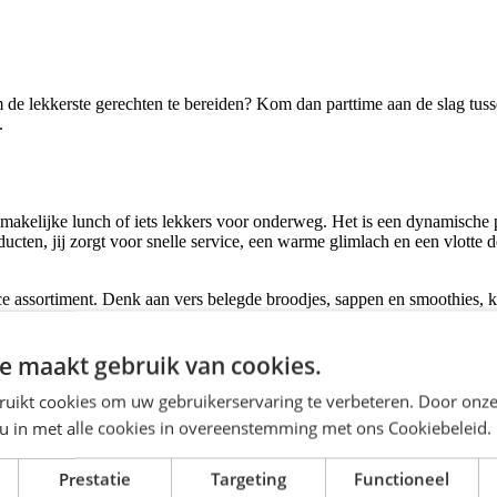
de lekkerste gerechten te bereiden? Kom dan parttime aan de slag tussen
.
n smakelijke lunch of iets lekkers voor onderweg. Het is een dynamische
ducten, jij zorgt voor snelle service, een warme glimlach en een vlotte 
assortiment. Denk aan vers belegde broodjes, sappen en smoothies, kleu
 pizza's met een krokante bodem en rijke toppings, én heerlijke grillge
e maakt gebruik van cookies.
ruikt cookies om uw gebruikerservaring te verbeteren. Door onze
sten graag stoppen voor een smakelijke pauze onderweg. Op rustige dag
 u in met alle cookies in overeenstemming met ons Cookiebeleid.
eke werkdag. Jij schakelt moeiteloos tussen gasten, collega's en verschi
Prestatie
Targeting
Functioneel