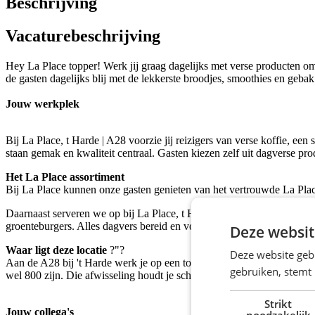
Beschrijving
Vacaturebeschrijving
Hey La Place topper! Werk jij graag dagelijks met verse producten om 
de gasten dagelijks blij met de lekkerste broodjes, smoothies en gebak
Jouw werkplek
Bij La Place, t Harde | A28 voorzie jij reizigers van verse koffie, ee
staan gemak en kwaliteit centraal. Gasten kiezen zelf uit dagverse pro
Het La Place assortiment
Bij La Place kunnen onze gasten genieten van het vertrouwde La Place 
Daarnaast serveren we op bij La Place, t Harde | A28 ook versgebakken
groenteburgers. Alles dagvers bereid en vol van smaak!
Deze websit
Waar ligt deze locatie
?"?
Deze website geb
Aan de A28 bij 't Harde werk je op een toegankelijke locatie waar ga
gebruiken, stemt
wel 800 zijn. Die afwisseling houdt je scherp en zorgt voor een energi
Strikt
Jouw collega's
noodzakelijk