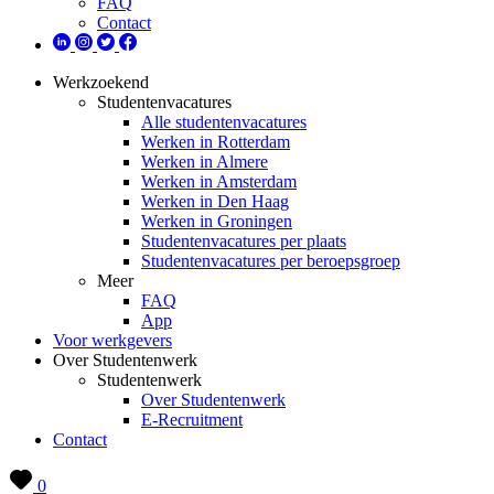
FAQ
Contact
Werkzoekend
Studentenvacatures
Alle studentenvacatures
Werken in Rotterdam
Werken in Almere
Werken in Amsterdam
Werken in Den Haag
Werken in Groningen
Studentenvacatures per plaats
Studentenvacatures per beroepsgroep
Meer
FAQ
App
Voor werkgevers
Over Studentenwerk
Studentenwerk
Over Studentenwerk
E-Recruitment
Contact
0