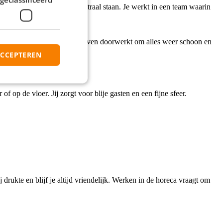
mwork en ontwikkeling centraal staan. Je werkt in een team waarin
ng en gewoon door te doen.
a sluiting van de locatie nog even doorwerkt om alles weer schoon en
.
ACCEPTEREN
f op de vloer. Jij zorgt voor blije gasten en een fijne sfeer.
drukte en blijf je altijd vriendelijk. Werken in de horeca vraagt om