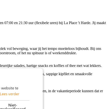
 07:00 en 21:30 uur (flexibele uren) bij La Place 't Harde. Jij maakt
 plek vol beweging, waar jij het tempo moeiteloos bijhoudt. Bij ons
doorstroom, of het nu spitsuur is of weekenddrukte.
rrijke salades, hartige snacks en koffies of thee met wat lekkers.
rechten zoals malse biefstuk, sappige kipfilet en smaakvolle
 website te
en ontvang je zo'n 250 gasten, in de vakantieperiode kunnen dat er
Lees verder
llende taken.
Niet-
geclassificeerd