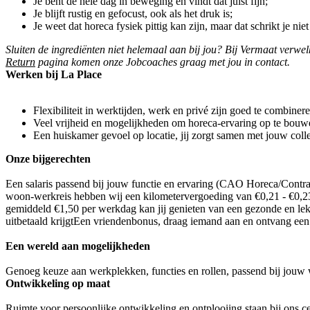
Je bent de hele dag in beweging en vindt dat juist fijn;
Je blijft rustig en gefocust, ook als het druk is;
Je weet dat horeca fysiek pittig kan zijn, maar dat schrikt je niet
Sluiten de ingrediënten niet helemaal aan bij jou? Bij Vermaat verw
Return
pagina komen onze Jobcoaches graag met jou in contact.
Werken bij La Place
Flexibiliteit in werktijden, werk en privé zijn goed te combinere
Veel vrijheid en mogelijkheden om horeca-ervaring op te bouwe
Een huiskamer gevoel op locatie, jij zorgt samen met jouw colleg
Onze bijgerechten
Een salaris passend bij jouw functie en ervaring (CAO Horeca/Contract
woon-werkreis hebben wij een kilometervergoeding van €0,21 - €0,23
gemiddeld €1,50 per werkdag kan jij genieten van een gezonde en lek
uitbetaald krijgtEen vriendenbonus, draag iemand aan en ontvang ee
Een wereld aan mogelijkheden
Genoeg keuze aan werkplekken, functies en rollen, passend bij jouw we
Ontwikkeling op maat
Ruimte voor persoonlijke ontwikkeling en ontplooiing staan bij ons c