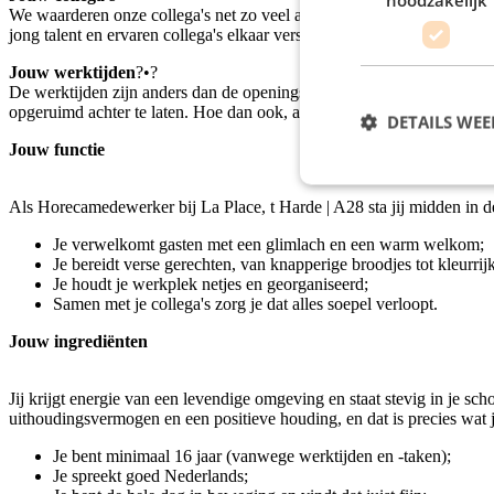
We waarderen onze collega's net zo veel als onze gasten. Daarom zor
jong talent en ervaren collega's elkaar versterken. Er is volop ruimte 
Jouw werktijden
?•?
De werktijden zijn anders dan de openingstijden. Zo kan het zijn dat j
opgeruimd achter te laten. Hoe dan ook, als de openingstijden in de 
DETAILS WE
Jouw functie
Als Horecamedewerker bij La Place, t Harde | A28 sta jij midden in de ac
Je verwelkomt gasten met een glimlach en een warm welkom;
Je bereidt verse gerechten, van knapperige broodjes tot kleurrijke
Je houdt je werkplek netjes en georganiseerd;
Samen met je collega's zorg je dat alles soepel verloopt.
Jouw ingrediënten
Jij krijgt energie van een levendige omgeving en staat stevig in je sc
uithoudingsvermogen en een positieve houding, en dat is precies wat 
Je bent minimaal 16 jaar (vanwege werktijden en -taken);
Je spreekt goed Nederlands;