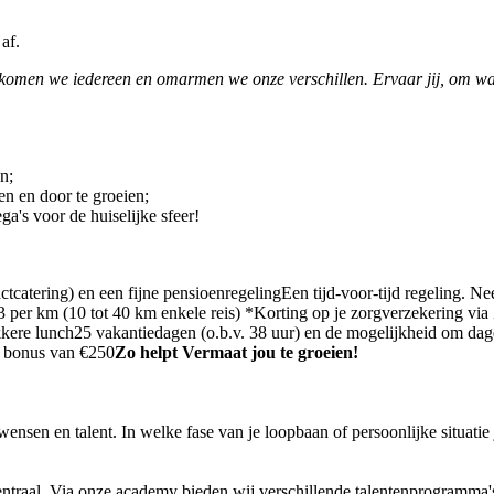
 af.
elkomen we iedereen en omarmen we onze verschillen. Ervaar jij, om w
n;
n en door te groeien;
a's voor de huiselijke sfeer!
catering) en een fijne pensioenregelingEen tijd-voor-tijd regeling. Nee
 per km (10 tot 40 km enkele reis) *Korting op je zorgverzekering v
kere lunch25 vakantiedagen (o.b.v. 38 uur) en de mogelijkheid om dage
n bonus van €250
Zo helpt Vermaat jou te groeien!
nsen en talent. In welke fase van je loopbaan of persoonlijke situatie 
entraal. Via onze academy bieden wij verschillende talentenprogramma's