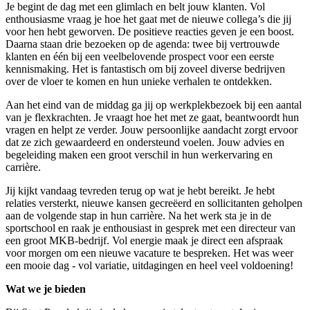
Je begint de dag met een glimlach en belt jouw klanten. Vol
enthousiasme vraag je hoe het gaat met de nieuwe collega’s die jij
voor hen hebt geworven. De positieve reacties geven je een boost.
Daarna staan drie bezoeken op de agenda: twee bij vertrouwde
klanten en één bij een veelbelovende prospect voor een eerste
kennismaking. Het is fantastisch om bij zoveel diverse bedrijven
over de vloer te komen en hun unieke verhalen te ontdekken.
Aan het eind van de middag ga jij op werkplekbezoek bij een aantal
van je flexkrachten. Je vraagt hoe het met ze gaat, beantwoordt hun
vragen en helpt ze verder. Jouw persoonlijke aandacht zorgt ervoor
dat ze zich gewaardeerd en ondersteund voelen. Jouw advies en
begeleiding maken een groot verschil in hun werkervaring en
carrière.
Jij kijkt vandaag tevreden terug op wat je hebt bereikt. Je hebt
relaties versterkt, nieuwe kansen gecreëerd en sollicitanten geholpen
aan de volgende stap in hun carrière. Na het werk sta je in de
sportschool en raak je enthousiast in gesprek met een directeur van
een groot MKB-bedrijf. Vol energie maak je direct een afspraak
voor morgen om een nieuwe vacature te bespreken. Het was weer
een mooie dag - vol variatie, uitdagingen en heel veel voldoening!
Wat we je bieden