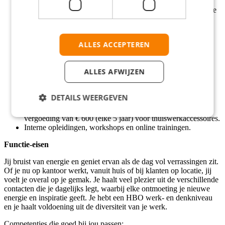
Vakantiegeld van 8%.
20 vakantiedagen, met de mogelijkheid om extra dagen bij te
kopen uit je persoonlijk budget.
Een op maat gemaakte onboarding op het hoofdkantoor.
Doorgroeimogelijkheden naar vestigingsmanager en
ALLES ACCEPTEREN
verschillende functies op het hoofdkantoor of binnen de
andere werkmaatschappijen van RGF Staffing.
De kans om jezelf te ontwikkelen in een stimulerende
ALLES AFWIJZEN
omgeving.
Reiskostenvergoeding van € 0,24 per kilometer of volledige
OV-vergoeding.
DETAILS WEERGEVEN
Een goede pensioenregeling.
Thuiswerkvergoeding van € 40 per maand en een netto
vergoeding van € 600 (elke 5 jaar) voor thuiswerkaccessoires.
Interne opleidingen, workshops en online trainingen.
Functie-eisen
Jij bruist van energie en geniet ervan als de dag vol verrassingen zit.
Of je nu op kantoor werkt, vanuit huis of bij klanten op locatie, jij
voelt je overal op je gemak. Je haalt veel plezier uit de verschillende
contacten die je dagelijks legt, waarbij elke ontmoeting je nieuwe
energie en inspiratie geeft. Je hebt een HBO werk- en denkniveau
en je haalt voldoening uit de diversiteit van je werk.
Competenties die goed bij jou passen: