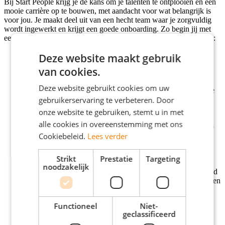
Bij Start People krijg je de kans om je talenten te ontplooien en een
mooie carrière op te bouwen, met aandacht voor wat belangrijk is
voor jou. Je maakt deel uit van een hecht team waar je zorgvuldig
wordt ingewerkt en krijgt een goede onboarding. Zo begin jij met
een goed gevoel aan je nieuwe baan. Daarnaast kun jij rekenen op:
Deze website maakt gebruik
van cookies.
Een salaris tussen € 2.601,- en € 3.184,- bruto per maand
afhankelijk van ervaring en opleiding. Afhankelijk van je
Deze website gebruikt cookies om uw
ervaring en opleiding, waaronder het SEU-diploma, word je
ingeschaald:
gebruikerservaring te verbeteren. Door
Schaal 6: € 2601,- tot € 3184,-
onze website te gebruiken, stemt u in met
Schaal 7: € 2759,- tot € 3896,-
alle cookies in overeenstemming met ons
Een snelle groei van je salaris: zodra je het SEU-diploma op
zak hebt – de opleiding krijg je van Start People – stijgt je
Cookiebeleid.
Lees verder
salaris met maar liefst 8%. Dit kan al binnen een half jaar.
Een werkweek tussen de 32 en 40 uur.
Strikt
Prestatie
Targeting
Hybride werken.
noodzakelijk
Een persoonlijk budget van 6%, te besteden aan bijvoorbeeld
extra vakantiedagen voor een goede werk- privé balans of een
sport abonnement. Ook kun je dit laten uitbetalen
Een laptop en telefoon zodat jij overal je werk kan doen.
Functioneel
Niet-
Een kwartaalbonus bij het behalen van de
geclassificeerd
vestigingsdoelstellingen.