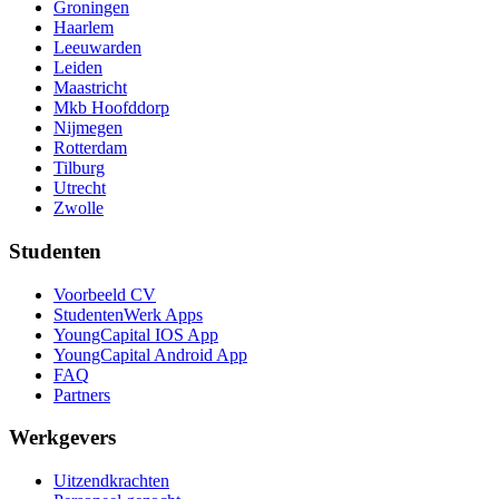
Groningen
Haarlem
Leeuwarden
Leiden
Maastricht
Mkb Hoofddorp
Nijmegen
Rotterdam
Tilburg
Utrecht
Zwolle
Studenten
Voorbeeld CV
StudentenWerk Apps
YoungCapital IOS App
YoungCapital Android App
FAQ
Partners
Werkgevers
Uitzendkrachten