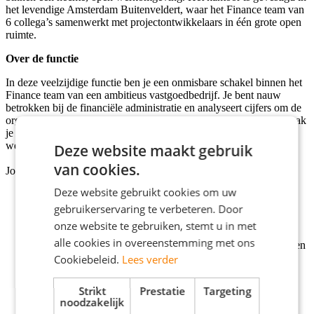
het levendige Amsterdam Buitenveldert, waar het Finance team van
6 collega’s samenwerkt met projectontwikkelaars in één grote open
ruimte.
Over de functie
In deze veelzijdige functie ben je een onmisbare schakel binnen het
Finance team van een ambitieus vastgoedbedrijf. Je bent nauw
betrokken bij de financiële administratie en analyseert cijfers om de
organisatie verder te helpen groeien. Dankzij jouw brede inzet maak
je snel impact en ontwikkel je jezelf binnen een dynamische
werkomgeving.
Deze website maakt gebruik
van cookies.
Jouw taken en verantwoordelijkheden:
Deze website gebruikt cookies om uw
Verantwoordelijk voor alle financiële stromen binnen de
organisatie;
gebruikerservaring te verbeteren. Door
Verzorgen van managementinformatie en uitvoeren van
onze website te gebruiken, stemt u in met
financiële analyses;
alle cookies in overeenstemming met ons
Zorgen voor een soepele verwerking van inkomende facturen
en betalingen;
Cookiebeleid.
Lees verder
Optimaliseren en onderhouden van het digitaliseringsproces
rondom factuurverwerking;
Strikt
Prestatie
Targeting
Opstellen van interne beheerfacturen en doorbelastingen;
noodzakelijk
Administratief verwerken en analyseren van facturen en