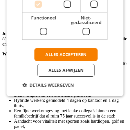
doorbelastingen;
Meewerken aan het jaarrekeningproces en ondersteunen bij
de accountantscontrole;
Functioneel
Niet-
Signaleren van afwijkingen in financiële systemen en hier
geclassificeerd
proactief over adviseren.
Jouw rol is zowel analytisch als operationeel, waarbij je vanaf dag
één een duidelijk beeld krijgt van wat er speelt binnen de organisatie
en waar jij het verschil kunt maken.
Wat bieden wij jou
ALLES ACCEPTEREN
Een maandsalaris tussen €3.000,- en €3.600,- op basis van 40
uur, afhankelijk van je opleiding en ervaring;
ALLES AFWIJZEN
Vakantiegeld en een 13e maand;
27 vakantiedagen, een laptop, mobiele telefoon en
reiskostenvergoeding;
DETAILS WEERGEVEN
Parkeerplaats bij het kantoor, een goed ingerichte
thuiswerkplek en een uitstekend pensioen;
Hybride werken: gemiddeld 4 dagen op kantoor en 1 dag
thuis;
Een fijne werkomgeving met leuke collega’s binnen een
familiebedrijf dat al ruim 75 jaar succesvol is in de stad;
Aandacht voor vitaliteit met sporten zoals hardlopen, golf en
padel;