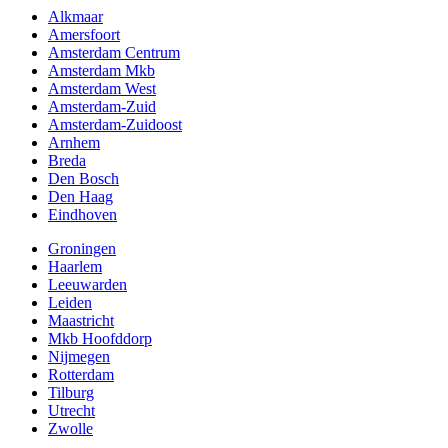
Alkmaar
Amersfoort
Amsterdam Centrum
Amsterdam Mkb
Amsterdam West
Amsterdam-Zuid
Amsterdam-Zuidoost
Arnhem
Breda
Den Bosch
Den Haag
Eindhoven
Groningen
Haarlem
Leeuwarden
Leiden
Maastricht
Mkb Hoofddorp
Nijmegen
Rotterdam
Tilburg
Utrecht
Zwolle