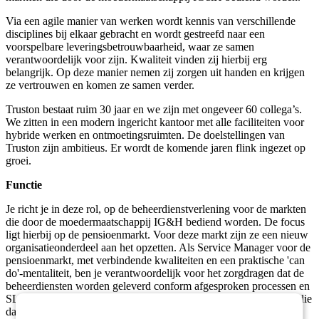
Via een agile manier van werken wordt kennis van verschillende
disciplines bij elkaar gebracht en wordt gestreefd naar een
voorspelbare leveringsbetrouwbaarheid, waar ze samen
verantwoordelijk voor zijn. Kwaliteit vinden zij hierbij erg
belangrijk. Op deze manier nemen zij zorgen uit handen en krijgen
ze vertrouwen en komen ze samen verder.
Truston bestaat ruim 30 jaar en we zijn met ongeveer 60 collega’s.
We zitten in een modern ingericht kantoor met alle faciliteiten voor
hybride werken en ontmoetingsruimten. De doelstellingen van
Truston zijn ambitieus. Er wordt de komende jaren flink ingezet op
groei.
Functie
Je richt je in deze rol, op de beheerdienstverlening voor de markten
die door de moedermaatschappij IG&H bediend worden. De focus
ligt hierbij op de pensioenmarkt. Voor deze markt zijn ze een nieuw
organisatieonderdeel aan het opzetten. Als Service Manager voor de
pensioenmarkt, met verbindende kwaliteiten en een praktische 'can
do'-mentaliteit, ben je verantwoordelijk voor het zorgdragen dat de
beheerdiensten worden geleverd conform afgesproken processen en
SLA’s. Je kent de contracten met de klanten en de verplichtingen die
daaruit voortvloeien. Je bewaakt de operationele continuïteit en