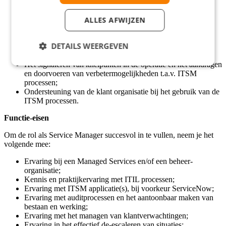
Je optimaliseert de serviceprocessen en systemen en zorgt
voor de naleving van procedures;
Je begeleid en ondersteunt de Medewerker(s) Service &
ALLES AFWIJZEN
Proces bij haar/zijn activiteiten;
Het analyseren en (mede-) implementeren van nieuwe
DETAILS WEERGEVEN
releases van ServiceNow;
Incident coördinatie voor P1 incidenten;
Het signaleren van knelpunten in de operatie en het aandragen
en doorvoeren van verbetermogelijkheden t.a.v. ITSM
processen;
Ondersteuning van de klant organisatie bij het gebruik van de
ITSM processen.
Functie-eisen
Om de rol als Service Manager succesvol in te vullen, neem je het
volgende mee:
Ervaring bij een Managed Services en/of een beheer-
organisatie;
Kennis en praktijkervaring met ITIL processen;
Ervaring met ITSM applicatie(s), bij voorkeur ServiceNow;
Ervaring met auditprocessen en het aantoonbaar maken van
bestaan en werking;
Ervaring met het managen van klantverwachtingen;
Ervaring in het effectief de-escaleren van situaties;