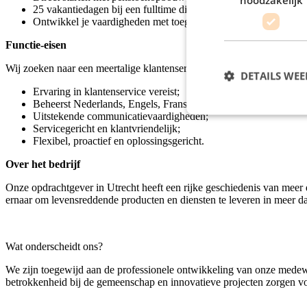
25 vakantiedagen bij een fulltime dienstverband;
Ontwikkel je vaardigheden met toegang tot E-learnings via Ski
Functie-eisen
Wij zoeken naar een meertalige klantenservice professional met een ha
DETAILS WE
Ervaring in klantenservice vereist;
Beheerst Nederlands, Engels, Frans op zakelijk niveau;
Uitstekende communicatievaardigheden;
Servicegericht en klantvriendelijk;
Flexibel, proactief en oplossingsgericht.
Over het bedrijf
Onze opdrachtgever in Utrecht heeft een rijke geschiedenis van meer d
ernaar om levensreddende producten en diensten te leveren in meer 
Wat onderscheidt ons?
We zijn toegewijd aan de professionele ontwikkeling van onze medewe
betrokkenheid bij de gemeenschap en innovatieve projecten zorgen v