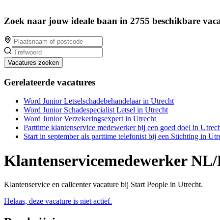
Zoek naar jouw ideale baan in 2755 beschikbare vaca
Vacatures zoeken
Gerelateerde vacatures
Word Junior Letselschadebehandelaar in Utrecht
Word Junior Schadespecialist Letsel in Utrecht
Word Junior Verzekeringsexpert in Utrecht
Parttime klantenservice medewerker bij een goed doel in Utrech
Start in september als parttime telefonist bij een Stichting in Utr
Klantenservicemedewerker NL
Klantenservice en callcenter vacature bij Start People in Utrecht.
Helaas, deze vacature is niet actief.