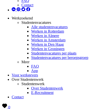
FAQ
Contact
Werkzoekend
Studentenvacatures
Alle studentenvacatures
Werken in Rotterdam
Werken in Almere
Werken in Amsterdam
Werken in Den Haag
Werken in Groningen
Studentenvacatures per plaats
Studentenvacatures per beroepsgroep
Meer
FAQ
App
Voor werkgevers
Over Studentenwerk
Studentenwerk
Over Studentenwerk
E-Recruitment
Contact
0