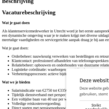
Beschrijving
Vacaturebeschrijving
Wat je gaat doen
Als klantenservicemedewerker in Utrecht word je het eerste aanspreek
een dynamische omgeving waar je te maken krijgt met diverse uitdagin
meertalige vaardigheden en servicegerichte aanpak draag je bij aan e
Wat je gaat doen:
Orderbeheer: nauwkeurig verwerken van bestellingen en retour
Klantcontact: professioneel afhandelen van telefoongesprekken 
Relatiebeheer: opbouwen en onderhouden van duurzame relaties
Logistieke coördinatie: waarborgen van tijdige levering van prod
Verbeteringsprocessen: actieve bijdrage leveren aan het contin
Deze websit
Wat we je bieden
Deze website geb
Salarisindicatie van €2750 tot €3350 per maand;
gebruiken, stemt
Tijdelijk dienstverband met perspectief op een vaste aanstelling;
Een voltijdse baan van 40 uur per week;
Volledige reiskostenvergoeding;
Strikt
Direct starten met pensioenopbouw;
noodzakelijk