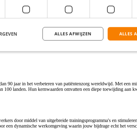
llsTown.
rt voor kwaliteit.
ERGEVEN
ALLES AFWIJZEN
ALLES 
an 90 jaar in het verbeteren van patiëntenzorg wereldwijd. Met een mis
dan 100 landen. Hun kernwaarden omvatten een diepe toewijding aan kwa
rkers door middel van uitgebreide trainingsprogramma's en stimuleren 
oor een dynamische werkomgeving waarin jouw bijdrage echt het versc