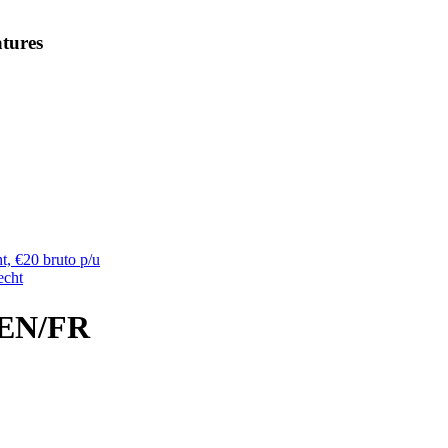
tures
t, €20 bruto p/u
echt
/EN/FR