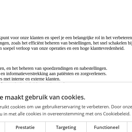
punt voor onze klanten en speel je een belangrijke rol in het verbeter
gen, zoals het efficiënt beheren van bestellingen, het snel schakelen 
en soepel verloop van onze operaties en een hoge klanttevredenheid.
en, en het beheren van spoedzendingen en nabestellingen.
en informatieverstrekking aan patiënten en zorgverleners.
 met interne en externe klanten.
ucten, inclusief tijdens piekperiodes.
u verbeteren van de klantenserviceprocessen.
e maakt gebruik van cookies.
ruikt cookies om uw gebruikerservaring te verbeteren. Door onze
 u in met alle cookies in overeenstemming met ons Cookiebeleid.
Prestatie
Targeting
Functioneel