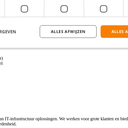
 managed service providers
ERGEVEN
ALLES AFWIJZEN
ALLES 
aantrekkelijk pakket aan voordelen:
n
r)
el
n IT-infrastructuur oplossingen. We werken voor grote klanten en bi
redenheid.