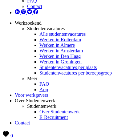
FAQ
Contact
Werkzoekend
Studentenvacatures
Alle studentenvacatures
Werken in Rotterdam
Werken in Almere
Werken in Amsterdam
Werken in Den Haag
Werken in Groningen
Studentenvacatures per plaats
Studentenvacatures per beroepsgroep
Meer
FAQ
App
Voor werkgevers
Over Studentenwerk
Studentenwerk
Over Studentenwerk
E-Recruitment
Contact
0