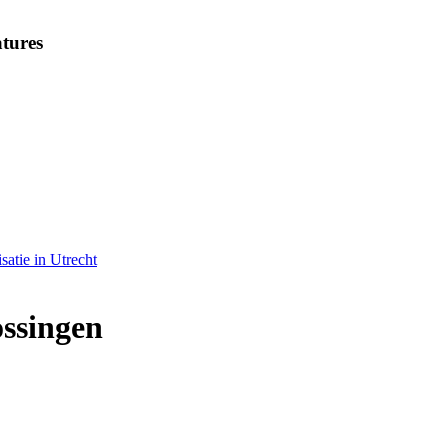
tures
satie in Utrecht
ossingen