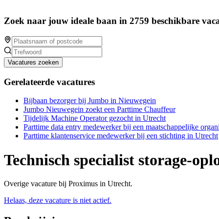
Zoek naar jouw ideale baan in 2759 beschikbare vaca
Vacatures zoeken
Gerelateerde vacatures
Bijbaan bezorger bij Jumbo in Nieuwegein
Jumbo Nieuwegein zoekt een Parttime Chauffeur
Tijdelijk Machine Operator gezocht in Utrecht
Parttime data entry medewerker bij een maatschappelijke organi
Parttime klantenservice medewerker bij een stichting in Utrecht
Technisch specialist storage-opl
Overige vacature bij Proximus in Utrecht.
Helaas, deze vacature is niet actief.