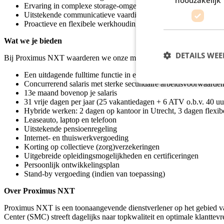
Ervaring in complexe storage-omgevingen zoals datacenters of
Uitstekende communicatieve vaardigheden
Proactieve en flexibele werkhouding
Wat we je bieden
DETAILS WE
Bij Proximus NXT waarderen we onze medewerkers en bieden we een 
Een uitdagende fulltime functie in een innovatief team
Concurrerend salaris met sterke secundaire arbeidsvoorwaarde
13e maand bovenop je salaris
31 vrije dagen per jaar (25 vakantiedagen + 6 ATV o.b.v. 40 uu
Hybride werken: 2 dagen op kantoor in Utrecht, 3 dagen flexib
Leaseauto, laptop en telefoon
Uitstekende pensioenregeling
Internet- en thuiswerkvergoeding
Korting op collectieve (zorg)verzekeringen
Uitgebreide opleidingsmogelijkheden en certificeringen
Persoonlijk ontwikkelingsplan
Stand-by vergoeding (indien van toepassing)
Over Proximus NXT
Proximus NXT is een toonaangevende dienstverlener op het gebied va
Center (SMC) streeft dagelijks naar topkwaliteit en optimale klanttev